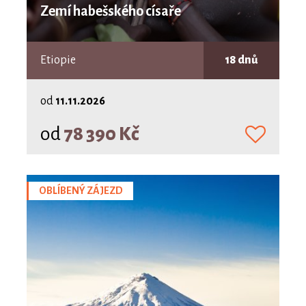
Zemí habešského císaře
Etiopie
18 dnů
od
11.11.2026
od
78 390 Kč
OBLÍBENÝ ZÁJEZD