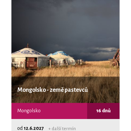
Mongolsko - země pastevců
Mongolsko
16 dnů
od
12.6.2027
+ další termín