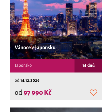
Vánoce v Japonsku
Japonsko
14 dnů
od
14.12.2026
od
97 990 Kč