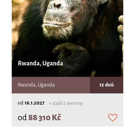
Rwanda, Uganda
Rwanda, Uganda
12 dnů
od
16.1.2027
+ další 2 termíny
od
88 310 Kč