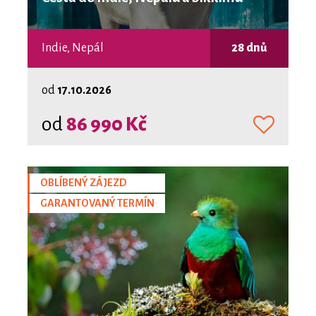
Indie, Nepál
28 dnů
od
17.10.2026
od
86 990 Kč
OBLÍBENÝ ZÁJEZD
GARANTOVANÝ TERMÍN