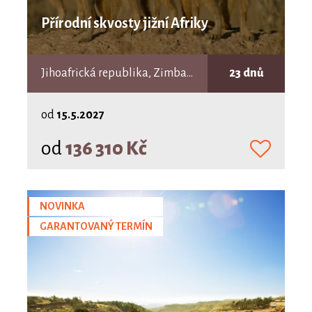
Přírodní skvosty jižní Afriky
Jihoafrická republika, Zimbabwe, Lesotho, Svazijsko, Botswana
23 dnů
od
15.5.2027
od
136 310 Kč
NOVINKA
GARANTOVANÝ TERMÍN