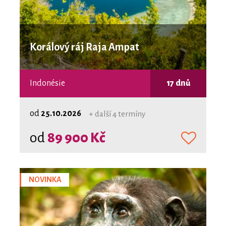
Korálový ráj Raja Ampat
Indonésie
17 dnů
od
25.10.2026
+ další 4 termíny
od
89 900 Kč
NOVINKA