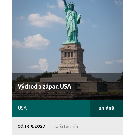
Východ a západ USA
USA
24 dnů
od
13.5.2027
+ další termín