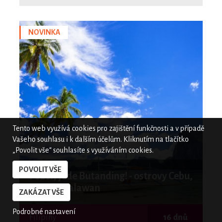
NOVINKA
Tento web využívá cookies pro zajištění funkčnosti a v případě
Vašeho souhlasu i k dalším účelům. Kliknutím na tlačítko
„Povolit vše“ souhlasíte s využíváním cookies.
POVOLIT VŠE
Pozor, jede Butanding! - ostrovy Cebu,
Bohol a Palawan
ZAKÁZAT VŠE
Podrobné nastavení
Filipíny
16 dnů