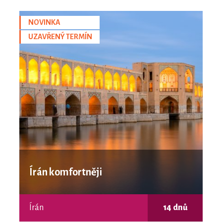
NOVINKA
UZAVŘENÝ TERMÍN
Írán komfortněji
Írán
14 dnů