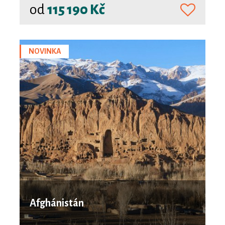
od
115 190 Kč
NOVINKA
Afghánistán