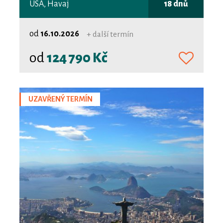
USA, Havaj
18 dnů
od
16.10.2026
+ další termín
od
124 790 Kč
UZAVŘENÝ TERMÍN