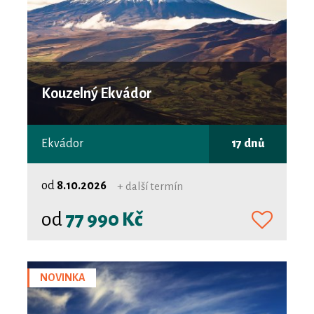
Kouzelný Ekvádor
Ekvádor
17 dnů
od
8.10.2026
+ další termín
od
77 990 Kč
NOVINKA