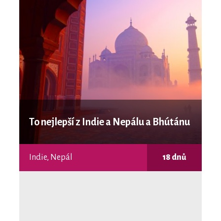
To nejlepší z Indie a Nepálu a Bhútánu
Indie, Nepál
18 dnů