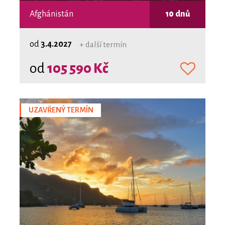
Afghánistán
10 dnů
od
3.4.2027
+ další termín
od
105 590 Kč
UZAVŘENÝ TERMÍN