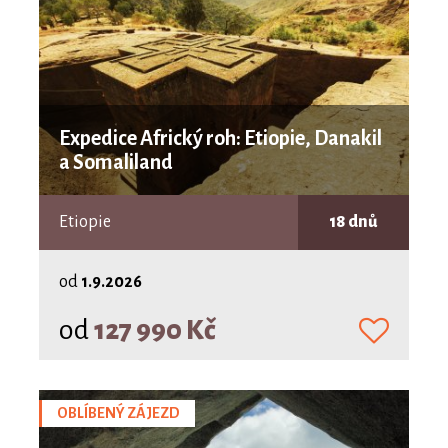
Expedice Africký roh: Etiopie, Danakil
a Somaliland
Etiopie
18 dnů
od
1.9.2026
od
127 990 Kč
OBLÍBENÝ ZÁJEZD