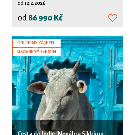
od
12.2.2026
od
86 990 Kč
OBLÍBENÝ ZÁJEZD
UZAVŘENÝ TERMÍN
Cesta do Indie, Nepálu a Sikkimu