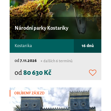
Národní parky Kostariky
Kostarika
16 dnů
od
7.11.2026
+ dalších 6 termínů
od
80 630 Kč
OBLÍBENÝ ZÁJEZD