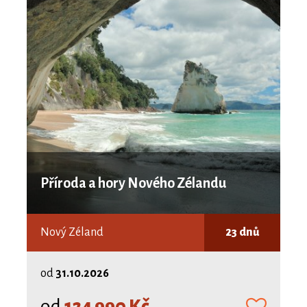
Příroda a hory Nového Zélandu
Nový Zéland
23 dnů
od
31.10.2026
od
124 990 Kč