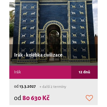
Irák - kolébka civilizace
Irák
12 dnů
od
13.3.2027
+ další 2 termíny
od
80 630 Kč