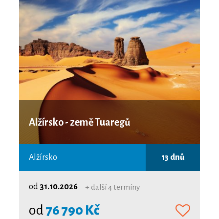
Alžírsko - země Tuaregů
Alžírsko
13 dnů
od
31.10.2026
+ další 4 termíny
od
76 790 Kč