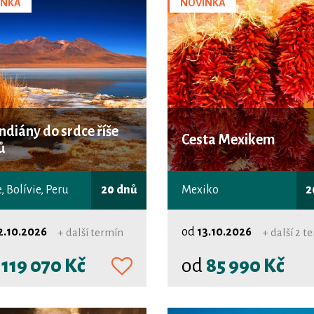
INKA
NOVINKA
indiány do srdce říše
Cesta Mexikem
ů
, Bolívie, Peru
20 dnů
Mexiko
2
2.10.2026
od
13.10.2026
+ další termín
+ další 2 t
d
119 070 Kč
od
85 990 Kč