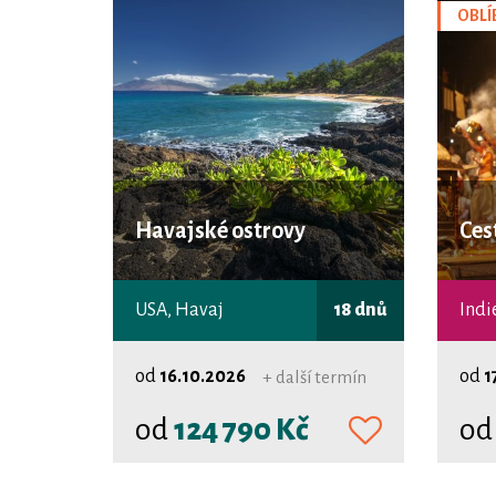
OBLÍ
Havajské ostrovy
Ces
USA, Havaj
18 dnů
Indi
od
16.10.2026
od
1
+ další termín
od
124 790 Kč
o