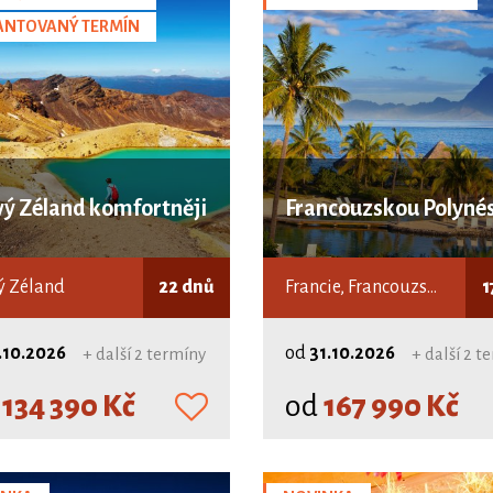
ANTOVANÝ TERMÍN
ý Zéland komfortněji
Francouzskou Polynés
 Zéland
22 dnů
Francie, Francouzská Polynésie
1
.10.2026
od
31.10.2026
+ další 2 termíny
+ další 2 t
d
134 390 Kč
od
167 990 Kč