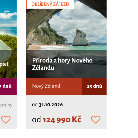
OBLÍBENÝ ZÁJEZD
Příroda a hory Nového
pat
Zélandu
7 dnů
Nový Zéland
23 dnů
od
31.10.2026
termíny
od
124 990 Kč