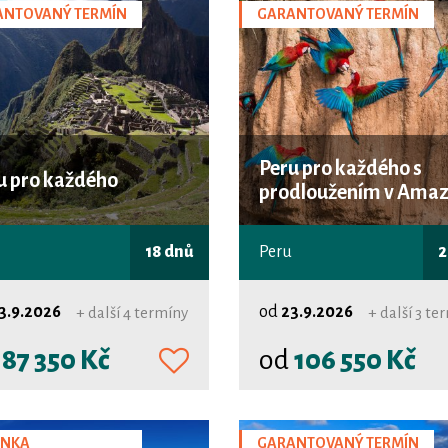
ANTOVANÝ TERMÍN
GARANTOVANÝ TERMÍN
Peru pro každého s
u pro každého
prodloužením v Amaz
18 dnů
Peru
2
3.9.2026
od
23.9.2026
+ další 4 termíny
+ další 3 te
d
87 350 Kč
od
106 550 Kč
INKA
GARANTOVANÝ TERMÍN