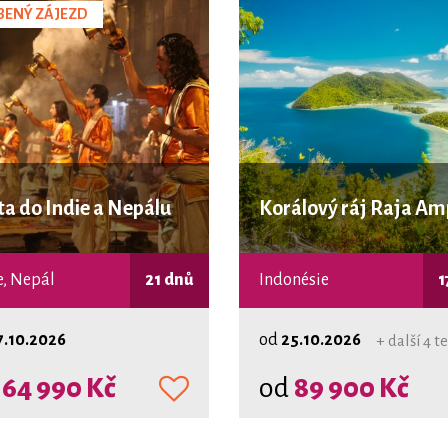
BENÝ ZÁJEZD
ta do Indie a Nepálu
Korálový ráj Raja Am
e, Nepál
21 dnů
Indonésie
1
7.10.2026
od
25.10.2026
+ další 4 
d
64 990 Kč
od
89 900 Kč