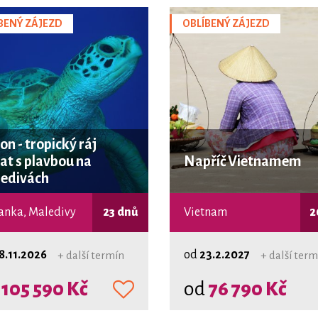
BENÝ ZÁJEZD
OBLÍBENÝ ZÁJEZD
on - tropický ráj
řat s plavbou na
Napříč Vietnamem
edivách
Lanka, Maledivy
23 dnů
Vietnam
2
8.11.2026
od
23.2.2027
+ další termín
+ další term
d
105 590 Kč
od
76 790 Kč