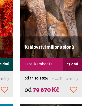
Království milionu slonů
0 dnů
Laos, Kambodža
17 dnů
od
14.10.2026
ermíny
+ další 3 termíny
od
79 670 Kč