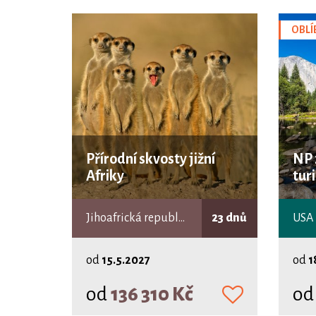
OBLÍ
Přírodní skvosty jižní
NP 
Afriky
tur
Jihoafrická republika, Zimbabwe, Lesotho, Svazijsko, Botswana
23 dnů
USA
od
15.5.2027
od
1
od
136 310 Kč
o