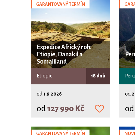
GARANTOVANÝ TERMÍN
GAR
Expedice Africký roh:
Etiopie, Danakil a
Per
Somaliland
Etiopie
18 dnů
Peru
od
1.9.2026
od
2
od
127 990 Kč
o
GARANTOVANÝ TERMÍN
NOV