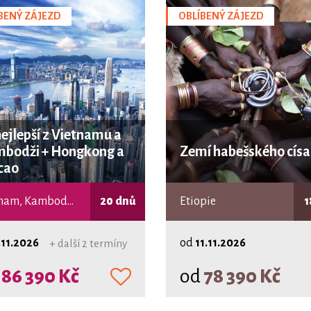
BENÝ ZÁJEZD
OBLÍBENÝ ZÁJEZD
nejlepší z Vietnamu a
bodži + Hongkong a
Zemí habešského císa
cao
Vietnam, Kambodža, Macao
20 dnů
Etiopie
1
.11.2026
od
11.11.2026
+ další 2 termíny
d
86 390 Kč
od
78 390 Kč