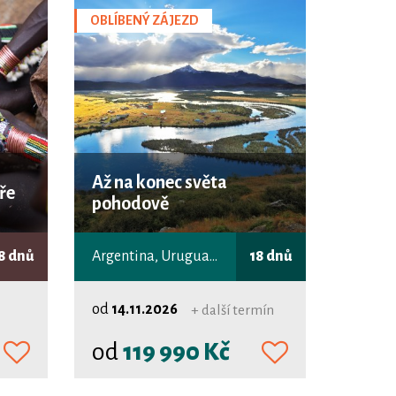
OBLÍBENÝ ZÁJEZD
Až na konec světa
ře
pohodově
8 dnů
Argentina, Uruguay, Chile
18 dnů
od
14.11.2026
+ další termín
od
119 990 Kč