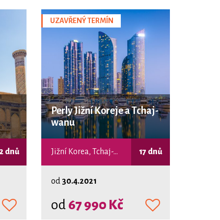
UZAVŘENÝ TERMÍN
Perly Jižní Koreje a Tchaj-
wanu
2 dnů
Jižní Korea, Tchaj-wan
17 dnů
od
30.4.2021
od
67 990 Kč