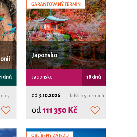
GARANTOVANÝ TERMÍN
Japonsko
onii
1 dnů
Japonsko
18 dnů
od
3.10.2026
rmíny
+ dalších 5 termínů
od
111 350 Kč
OBLÍBENÝ ZÁJEZD