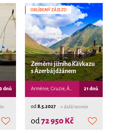
OBLÍBENÝ ZÁJEZD
Zeměmi jižního Kavkazu
s Ázerbájdžánem
0 dnů
Arménie, Gruzie, Ázerbájdžán
21 dnů
od
8.5.2027
ín
+ další termín
od
72 950 Kč