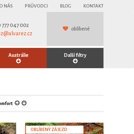
O NÁS
PRŮVODCI
BLOG
KONTAKT
 777 047 002
oblíbené
ez@alvarez.cz
Austrálie
Další filtry
omfort
OBLÍBENÝ ZÁJEZD