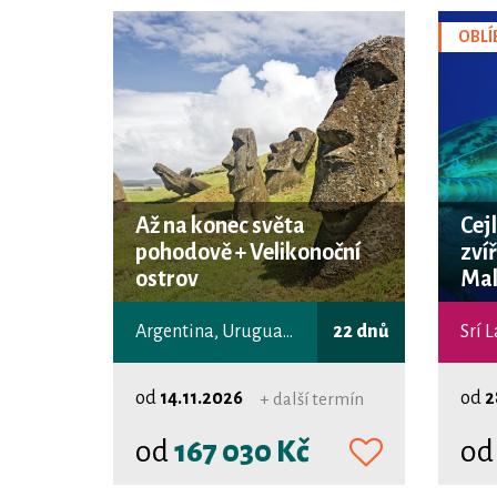
OBLÍ
Až na konec světa
Cejl
pohodově + Velikonoční
zví
ostrov
Mal
Argentina, Uruguay, Chile
22 dnů
Srí 
od
14.11.2026
od
2
+ další termín
od
167 030 Kč
o