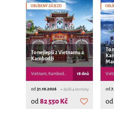
OBLÍBENÝ ZÁJEZD
OBLÍ
To 
To nejlepší z Vietnamu a
Kam
Kambodži
Ma
Vietnam, Kambodža
18 dnů
od
31.10.2026
od
7
+ další 4 termíny
od
82 550 Kč
o