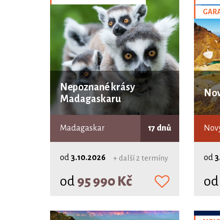
GAR
Nepoznané krásy
Nov
Madagaskaru
Madagaskar
17 dnů
Nový
od
3.10.2026
od
3
+ další 2 termíny
od
95 990 Kč
o