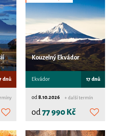
ií
Kouzelný Ekvádor
7 dnů
Ekvádor
17 dnů
od
8.10.2026
ermíny
+ další termín
od
77 990 Kč