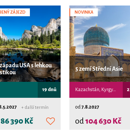
BENÝ ZÁJEZD
NOVINKA
západu USA s lehkou
5 zemí Střední Asie
istikou
19 dnů
Kazachstán, Kyrgyzstán, Tádžikistán, Uzbekistán, Turkmenistán
2
8.5.2027
od
7.8.2027
+ další termín
d
86 390 Kč
od
104 630 Kč