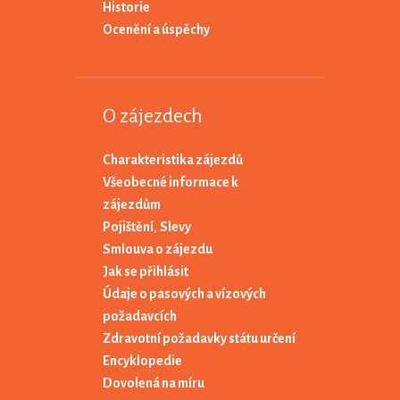
Historie
Ocenění a úspěchy
O zájezdech
Charakteristika zájezdů
Všeobecné informace k
zájezdům
Pojištění
,
Slevy
Smlouva o zájezdu
Jak se přihlásit
Údaje o pasových a vízových
požadavcích
Zdravotní požadavky státu určení
Encyklopedie
Dovolená na míru