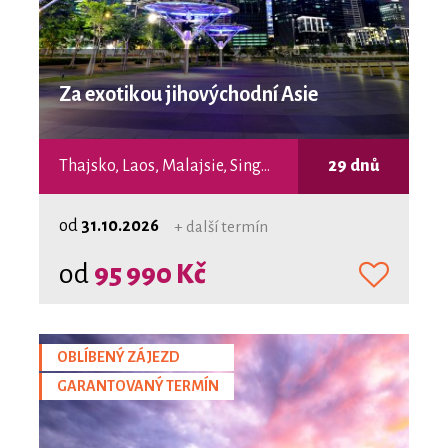
Za exotikou jihovýchodní Asie
Thajsko, Laos, Malajsie, Singapur
29 dnů
od
31.10.2026
+ další termín
od
95 990 Kč
OBLÍBENÝ ZÁJEZD
GARANTOVANÝ TERMÍN