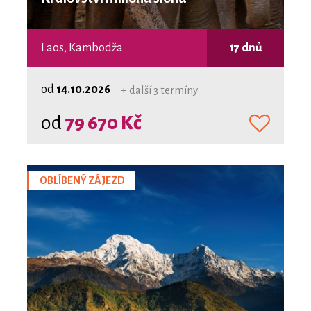
Laos, Kambodža
17 dnů
od
14.10.2026
+ další 3 termíny
od
79 670 Kč
OBLÍBENÝ ZÁJEZD