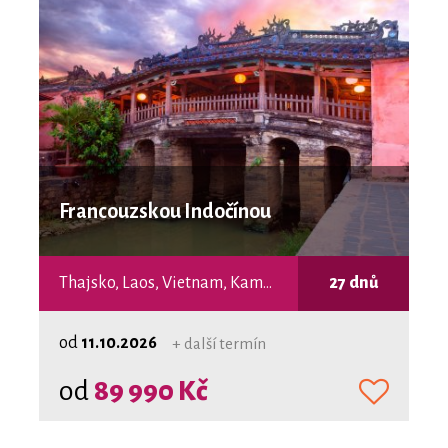
Francouzskou Indočínou
Thajsko, Laos, Vietnam, Kambodža
27 dnů
od
11.10.2026
+ další termín
od
89 990 Kč