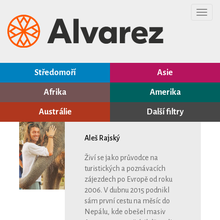
Toggl
navig
Středomoří
Asie
Afrika
Amerika
Austrálie
Další filtry
Aleš Rajský
Živí se jako průvodce na
turistických a poznávacích
zájezdech po Evropě od roku
2006. V dubnu 2015 podnikl
sám první cestu na měsíc do
Nepálu, kde obešel masiv