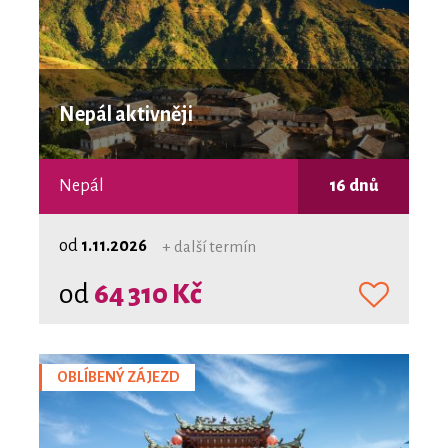
Nepál aktivněji
Nepál
16 dnů
od
1.11.2026
+ další termín
od
64 310 Kč
OBLÍBENÝ ZÁJEZD