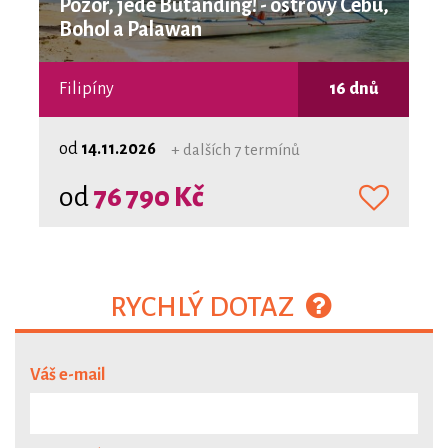
Pozor, jede Butanding! - ostrovy Cebu,
Bohol a Palawan
Filipíny
16 dnů
od
14.11.2026
+ dalších 7 termínů
od
76 790 Kč
RYCHLÝ DOTAZ
Váš e-mail