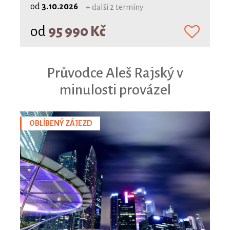
od
3.10.2026
+ další 2 termíny
od
95 990 Kč
Průvodce Aleš Rajský v
minulosti provázel
OBLÍBENÝ ZÁJEZD