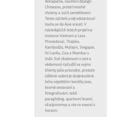
Annapurna, navštívil džungli
Chitwanu, prošel mnohé
chrámy a zažil zemětřesení.
Tento zážitek u něj odstartoval
touhu se do Asie vracet. V
následujících letech projel na
motorce Vietnam a Laos.
Procestoval, Thajsko,
Kambodžu, Malajsii, Singapur,
Srí Lanku, Goa a Mumbai v
Indii. Své zkušenosti z cest a
vědomosti rád sdílí se svými
klienty jako průvodce, protože
sdílená radost je dvojnásobná.
Jeho největšími koníčky jsou,
kromě cestování a
fotografování, také
paragliding, sportovní lezení,
skialpinismus a vše co souvisí s
horami.