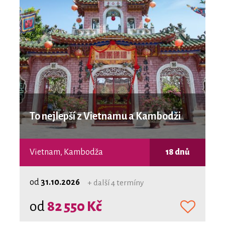
To nejlepší z Vietnamu a Kambodži
Vietnam, Kambodža
18 dnů
od
31.10.2026
+ další 4 termíny
od
82 550 Kč