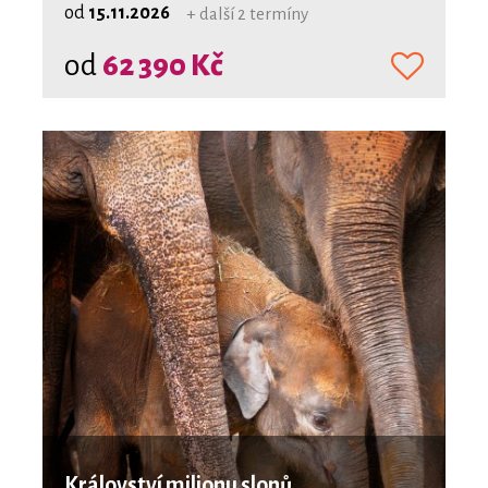
od
15.11.2026
+ další 2 termíny
od
62 390 Kč
Království milionu slonů