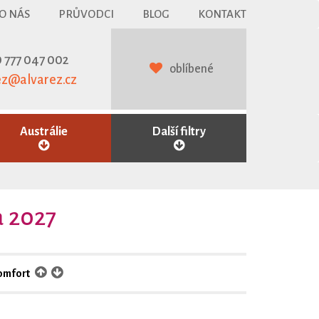
O NÁS
PRŮVODCI
BLOG
KONTAKT
 777 047 002
oblíbené
ez@alvarez.cz
Austrálie
Další filtry
a 2027
omfort