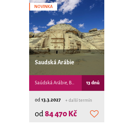
NOVINKA
Saudská Arábie
Saúdská Arábie, Bahrajn
13 dnů
od
13.3.2027
+ další termín
od
84 470 Kč