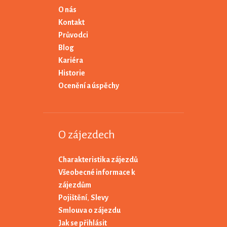
O nás
Kontakt
Průvodci
Blog
Kariéra
Historie
Ocenění a úspěchy
O zájezdech
Charakteristika zájezdů
Všeobecné informace k
zájezdům
Pojištění
,
Slevy
Smlouva o zájezdu
Jak se přihlásit