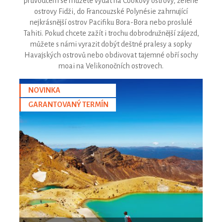
průvodcem se můžete vydat na Cookovy ostrovy, zelené
ostrovy Fidži, do Francouzské Polynésie zahrnující
nejkrásnější ostrov Pacifiku Bora-Bora nebo proslulé
Tahiti. Pokud chcete zažít i trochu dobrodružnější zájezd,
můžete s námi vyrazit dobýt deštné pralesy a sopky
Havajských ostrovů nebo obdivovat tajemné obří sochy
moai na Velikonočních ostrovech.
NOVINKA
GARANTOVANÝ TERMÍN