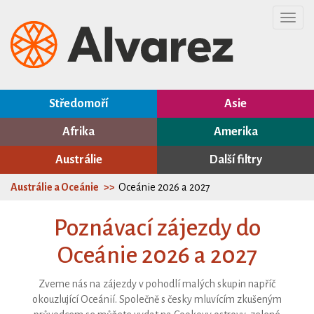
Toggl
navig
Středomoří
Asie
Afrika
Amerika
Austrálie
Další filtry
Austrálie a Oceánie
Oceánie 2026 a 2027
Poznávací zájezdy do
Oceánie 2026 a 2027
Zveme nás na zájezdy v pohodlí malých skupin napříč
okouzlující Oceánií. Společně s česky mluvícím zkušeným