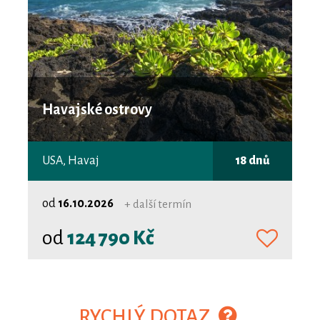
Havajské ostrovy
USA, Havaj
18 dnů
od
16.10.2026
+ další termín
od
124 790 Kč
RYCHLÝ DOTAZ