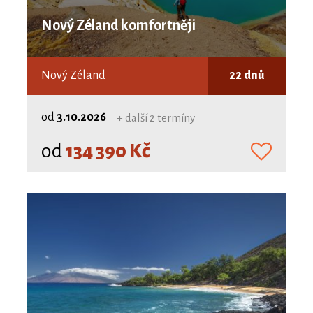
Nový Zéland komfortněji
Nový Zéland
22 dnů
od
3.10.2026
+ další 2 termíny
od
134 390 Kč