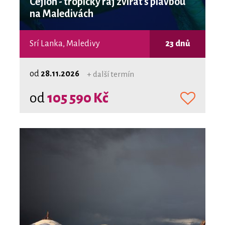
Cejlon - tropický ráj zvířat s plavbou
na Maledivách
Srí Lanka, Maledivy
23 dnů
od
28.11.2026
+ další termín
od
105 590 Kč