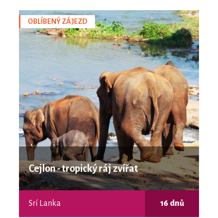
OBLÍBENÝ ZÁJEZD
Cejlon - tropický ráj zvířat
Srí Lanka
16 dnů