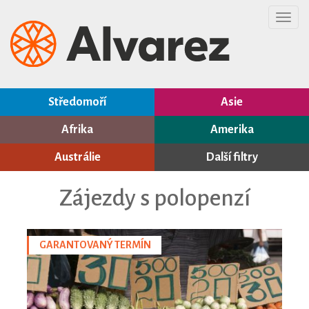
Toggl
navig
Středomoří
Asie
Afrika
Amerika
Austrálie
Další filtry
Zájezdy s polopenzí
GARANTOVANÝ TERMÍN