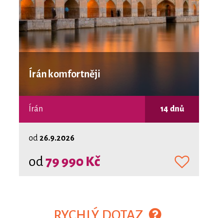
Írán komfortněji
Írán
14 dnů
od
26.9.2026
od
79 990 Kč
RYCHLÝ DOTAZ