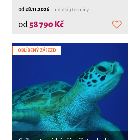
od
28.11.2026
+ další 3 termíny
od
58 790 Kč
OBLÍBENÝ ZÁJEZD