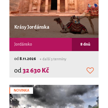
Krásy Jordánska
Jordánsko
8 dnů
od
8.11.2026
+ další 3 termíny
od
32 630 Kč
NOVINKA