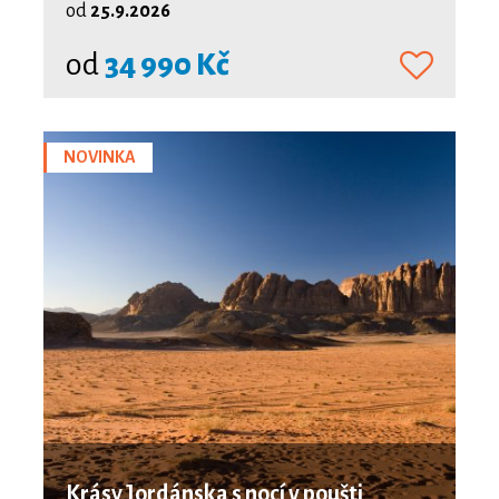
od
25.9.2026
od
34 990 Kč
NOVINKA
Krásy Jordánska s nocí v poušti