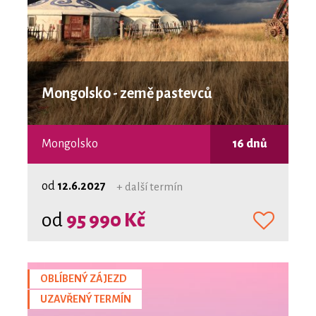
Mongolsko - země pastevců
Mongolsko
16 dnů
od
12.6.2027
+ další termín
od
95 990 Kč
OBLÍBENÝ ZÁJEZD
UZAVŘENÝ TERMÍN