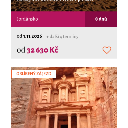
Jordánsko
8 dnů
od
1.11.2026
+ další 4 termíny
od
32 630 Kč
OBLÍBENÝ ZÁJEZD