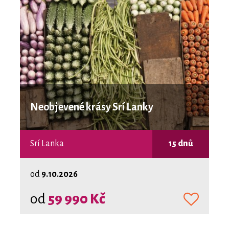
Neobjevené krásy Srí Lanky
Srí Lanka
15 dnů
od
9.10.2026
od
59 990 Kč