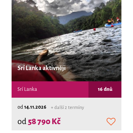
Srí Lanka aktivněji
Srí Lanka
16 dnů
od
14.11.2026
+ další 2 termíny
od
58 790 Kč