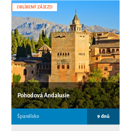
OBLÍBENÝ ZÁJEZD
Pohodová Andalusie
Španělsko
9 dnů