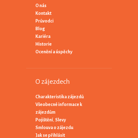
O nás
Kontakt
Průvodci
Blog
Kariéra
Historie
Ocenění a úspěchy
O zájezdech
Charakteristika zájezdů
Všeobecné informace k
zájezdům
Pojištění
,
Slevy
Smlouva o zájezdu
Jak se přihlásit