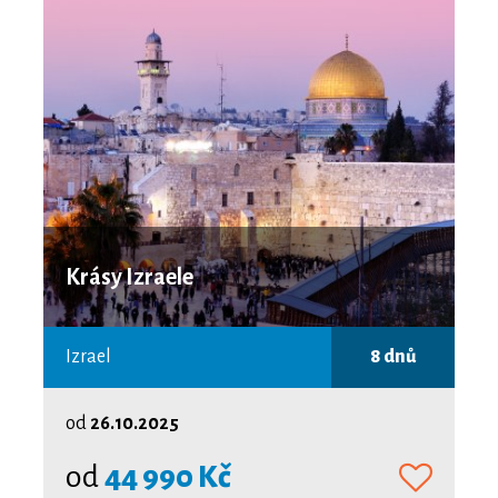
Krásy Izraele
Izrael
8 dnů
od
26.10.2025
od
44 990 Kč