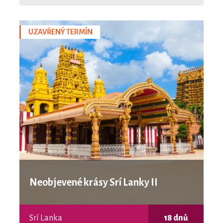
UZAVŘENÝ TERMÍN
Neobjevené krásy Srí Lanky II
Srí Lanka
18 dnů