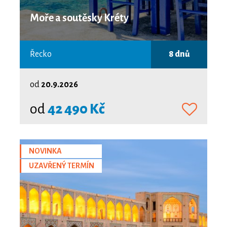
Moře a soutěsky Kréty
Řecko
8 dnů
od
20.9.2026
od
42 490 Kč
NOVINKA
UZAVŘENÝ TERMÍN