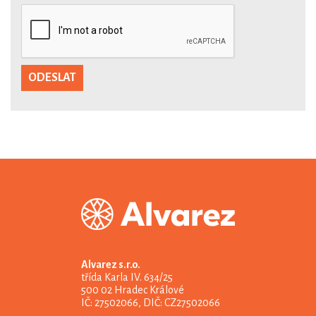
Alvarez s.r.o.
třída Karla IV. 634/25
500 02 Hradec Králové
IČ: 27502066, DIČ: CZ27502066