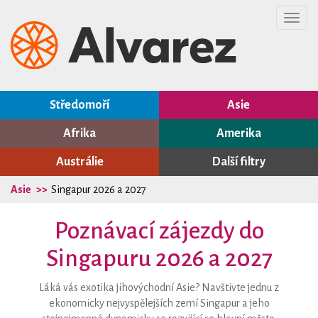
Toggl
navig
Středomoří
Asie
Afrika
Amerika
Austrálie
Další filtry
Asie
Singapur 2026 a 2027
Poznávací zájezdy do
Singapuru 2026 a 2027
Láká vás exotika jihovýchodní Asie? Navštivte jednu z
ekonomicky nejvyspělejších zemí Singapur a jeho