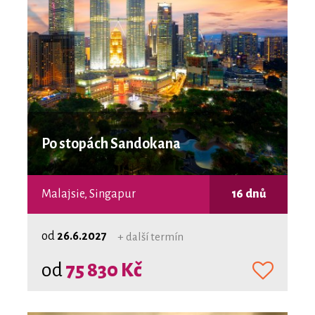
Po stopách Sandokana
Malajsie, Singapur
16 dnů
od
26.6.2027
+ další termín
od
75 830 Kč