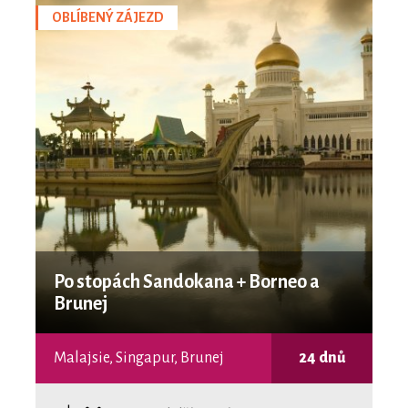
OBLÍBENÝ ZÁJEZD
Po stopách Sandokana + Borneo a
Brunej
Malajsie, Singapur, Brunej
24 dnů