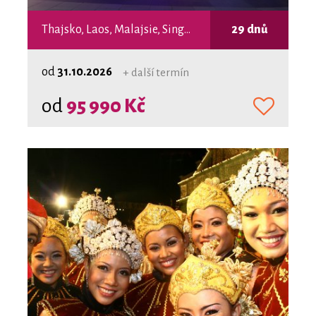
Thajsko, Laos, Malajsie, Singapur
29 dnů
od
31.10.2026
+ další termín
od
95 990 Kč