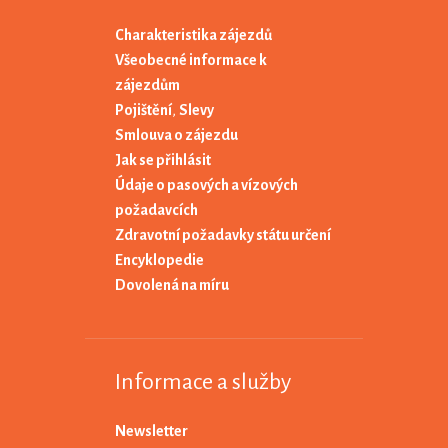
Charakteristika zájezdů
Všeobecné informace k
zájezdům
Pojištění
,
Slevy
Smlouva o zájezdu
Jak se přihlásit
Údaje o pasových a vízových
požadavcích
Zdravotní požadavky státu určení
Encyklopedie
Dovolená na míru
Informace a služby
Newsletter