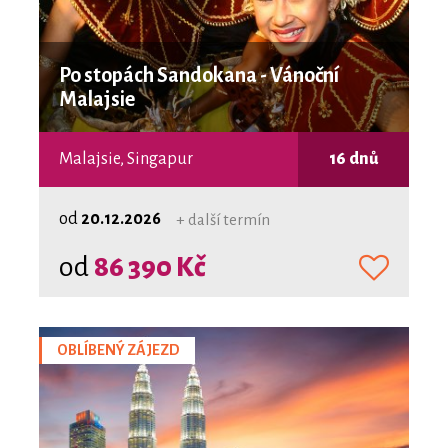
Po stopách Sandokana - Vánoční
Malajsie
Malajsie, Singapur
16 dnů
od
20.12.2026
+ další termín
od
86 390 Kč
OBLÍBENÝ ZÁJEZD