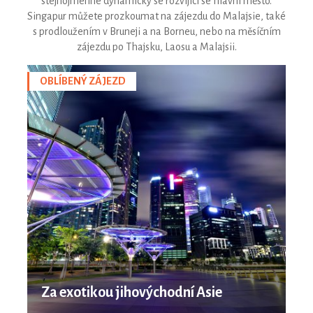
stejnojmenné dynamicky se rozvijící se hlavní město.
Singapur můžete prozkoumat na zájezdu do Malajsie, také
s prodloužením v Bruneji a na Borneu, nebo na měsíčním
zájezdu po Thajsku, Laosu a Malajsii.
OBLÍBENÝ ZÁJEZD
Za exotikou jihovýchodní Asie