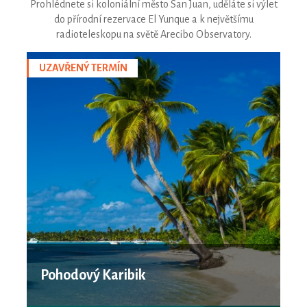
Prohlédnete si koloniální město San Juan, uděláte si výlet
do přírodní rezervace El Yunque a k největšímu
radioteleskopu na světě Arecibo Observatory.
UZAVŘENÝ TERMÍN
Pohodový Karibik