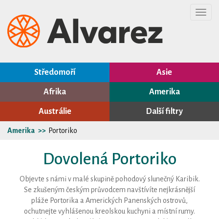
Toggl
navig
Středomoří
Asie
Afrika
Amerika
Austrálie
Další filtry
Amerika
Portoriko
Dovolená Portoriko
Objevte s námi v malé skupině pohodový slunečný Karibik.
Se zkušeným českým průvodcem navštívíte nejkrásnější
pláže Portorika a Amerických Panenských ostrovů,
ochutnejte vyhlášenou kreolskou kuchyni a místní rumy.