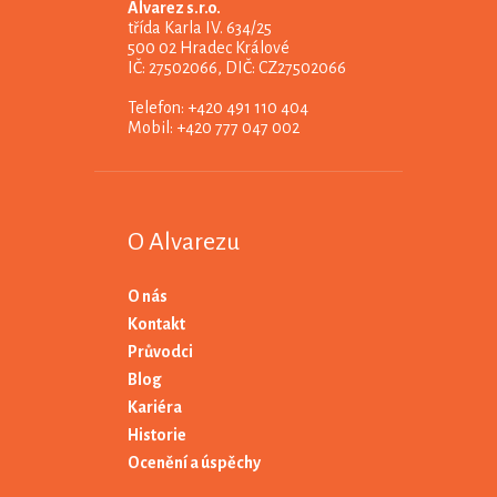
Alvarez s.r.o.
třída Karla IV. 634/25
500 02 Hradec Králové
IČ: 27502066, DIČ: CZ27502066
Telefon: +420 491 110 404
Mobil: +420 777 047 002
O Alvarezu
O nás
Kontakt
Průvodci
Blog
Kariéra
Historie
Ocenění a úspěchy