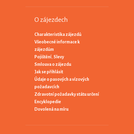
O zájezdech
Charakteristika zájezdů
Všeobecné informace k
zájezdům
Pojištění
,
Slevy
Smlouva o zájezdu
Jak se přihlásit
Údaje o pasových a vízových
požadavcích
Zdravotní požadavky státu určení
Encyklopedie
Dovolená na míru