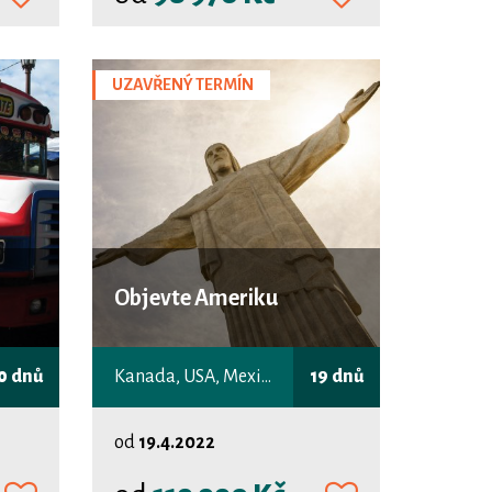
UZAVŘENÝ TERMÍN
Objevte Ameriku
0 dnů
Kanada, USA, Mexiko, Panama, Peru, Chile, Argentina, Uruguay, Paraguay, Brazílie
19 dnů
od
19.4.2022