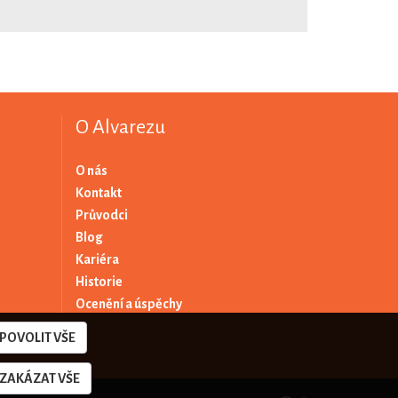
O Alvarezu
O nás
Kontakt
Průvodci
Blog
Kariéra
Historie
Ocenění a úspěchy
POVOLIT VŠE
ZAKÁZAT VŠE