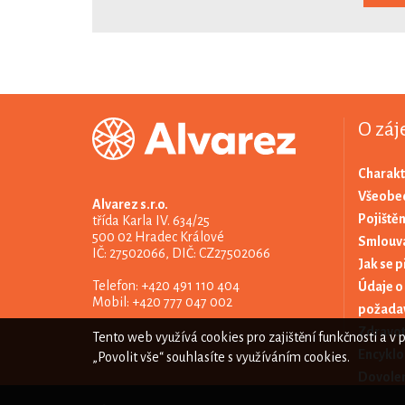
O záj
Charakt
Všeobec
Alvarez s.r.o.
Pojištěn
třída Karla IV. 634/25
500 02 Hradec Králové
Smlouva
IČ: 27502066, DIČ: CZ27502066
Jak se p
Telefon: +420 491 110 404
Údaje o
Mobil: +420 777 047 002
požada
Zdravot
Tento web využívá cookies pro zajištění funkčnosti a v 
Encyklo
„Povolit vše“ souhlasíte s využíváním cookies.
Dovolen