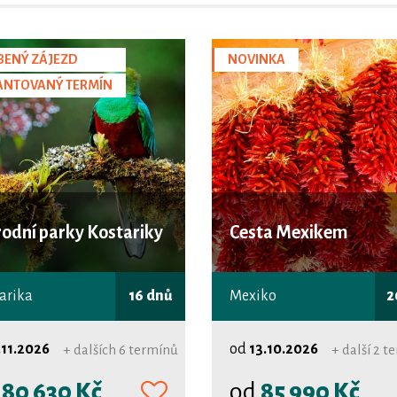
BENÝ ZÁJEZD
NOVINKA
ANTOVANÝ TERMÍN
odní parky Kostariky
Cesta Mexikem
arika
16 dnů
Mexiko
2
.11.2026
od
13.10.2026
+ dalších 6 termínů
+ další 2 t
d
80 630 Kč
od
85 990 Kč