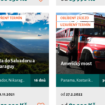
ŘENÝ TERMÍN
OBLÍBENÝ ZÁJEZD
UZAVŘENÝ TERMÍN
ta do Salvadoru a
Americký most
araguy
Salvador, Nikaragua
16 dnů
Panama, Kostarika, Nikaragua, Honduras, Guatemala
3
1.11.2021
od
27.2.2022