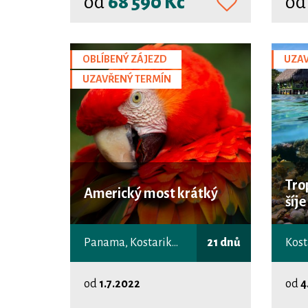
od
68 590 Kč
o
OBLÍBENÝ ZÁJEZD
UZAV
UZAVŘENÝ TERMÍN
Tro
Americký most krátký
šíj
Panama, Kostarika, Nikaragua
21 dnů
od
1.7.2022
od
4