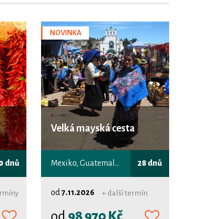
NOVINKA
Velká mayská cesta
0 dnů
Mexiko, Guatemala, Honduras
28 dnů
od
7.11.2026
ermíny
+ další termín
od
98 970 Kč