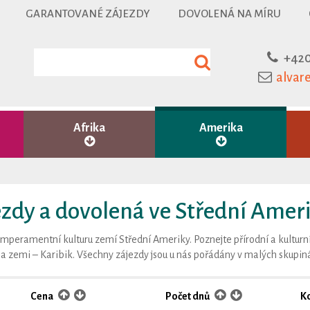
GARANTOVANÉ ZÁJEZDY
DOVOLENÁ NA MÍRU
+420
alvar
Afrika
Amerika
zdy a dovolená ve Střední Amer
peramentní kulturu zemí Střední Ameriky. Poznejte přírodní a kulturní
na zemi – Karibik. Všechny zájezdy jsou u nás pořádány v malých skup
Cena
Počet dnů
K