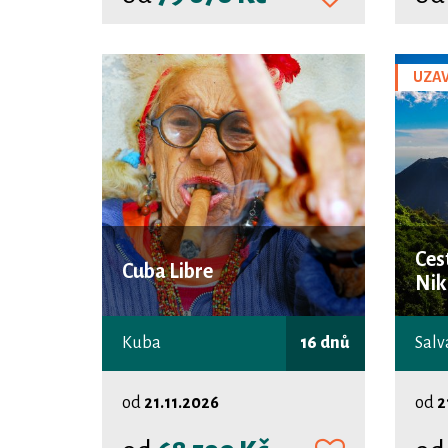
UZAV
Ces
Cuba Libre
Nik
Kuba
16 dnů
od
21.11.2026
od
2