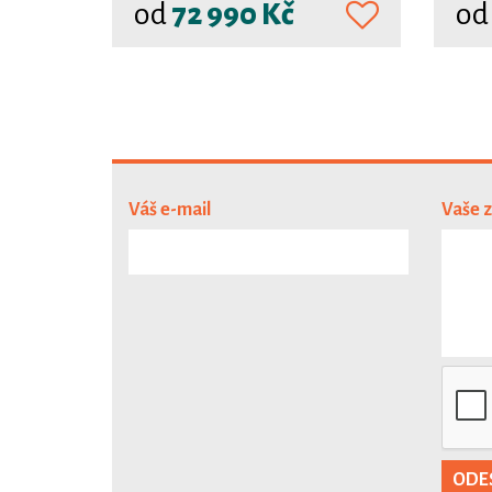
od
72 990 Kč
o
Váš e-mail
Vaše 