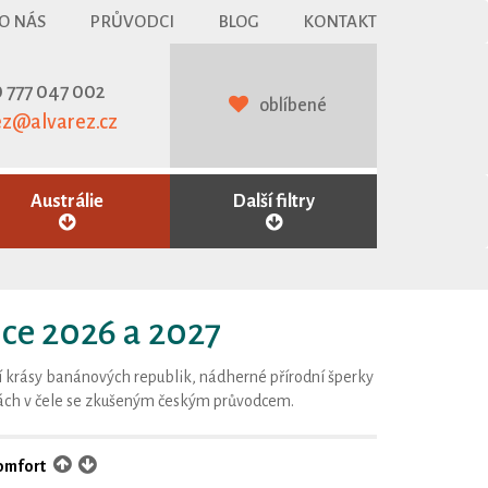
O NÁS
PRŮVODCI
BLOG
KONTAKT
 777 047 002
oblíbené
ez@alvarez.cz
Austrálie
Další filtry
ice 2026 a 2027
 krásy banánových republik, nádherné přírodní šperky
inách v čele se zkušeným českým průvodcem.
omfort