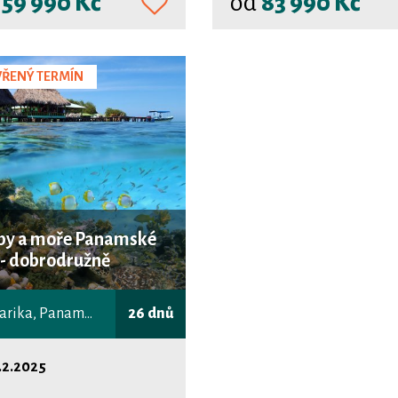
d
59 990 Kč
od
83 990 Kč
ŘENÝ TERMÍN
py a moře Panamské
e - dobrodružně
Kostarika, Panama, Kolumbie
26 dnů
.2.2025