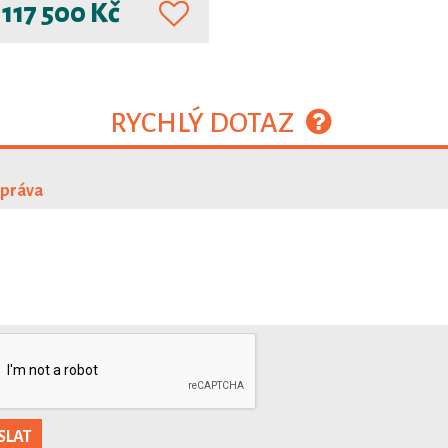
d
117 500 Kč
RYCHLÝ DOTAZ
zpráva