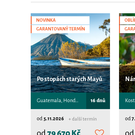
NOVINKA
OBLÍ
GARANTOVANÝ TERMÍN
GAR
Po stopách starých Mayů
Nár
Guatemala, Honduras
16 dnů
Kost
od
5.11.2026
od
7
+ další termín
od
79 670 Kč
o