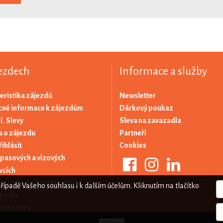
ezdech
Informace a služby
eristika zájezdů
Newsletter
né informace k zájezdům
Dárkový poukaz
í
,
Slevy
Sleva na zavazadla
 o zájezdu
Partneři
řihlásit
Cookies
 pasových a vízových
vcích
ní požadavky státu určení
případě Vašeho souhlasu i k dalším účelům. Kliknutím na tlačítko
pedie
á na míru