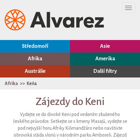
Toggl
navig
Středomoří
Asie
Afrika
Amerika
Austrálie
Další filtry
Afrika
Keňa
Zájezdy do Keni
Vydejte se do divoké Keni pod vedením zkušeného
českého průvodce. Setkejte se s kmeny Masajů, vydejte se
pod nejvyšší horu Afriky Kilimandžáro nebo navštivte
obrovská stáda slonů v národním parku Amboseli. Zájezd