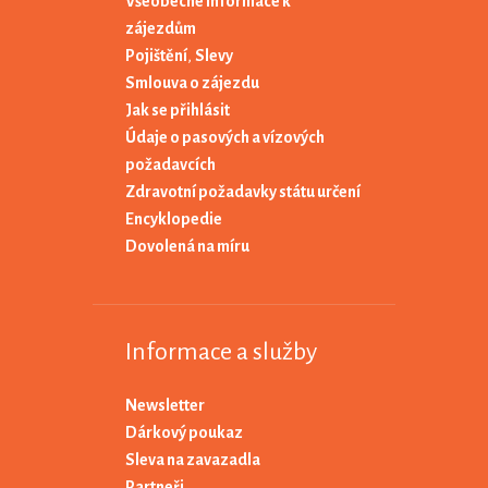
Všeobecné informace k
zájezdům
Pojištění
,
Slevy
Smlouva o zájezdu
Jak se přihlásit
Údaje o pasových a vízových
požadavcích
Zdravotní požadavky státu určení
Encyklopedie
Dovolená na míru
Informace a služby
Newsletter
Dárkový poukaz
Sleva na zavazadla
Partneři