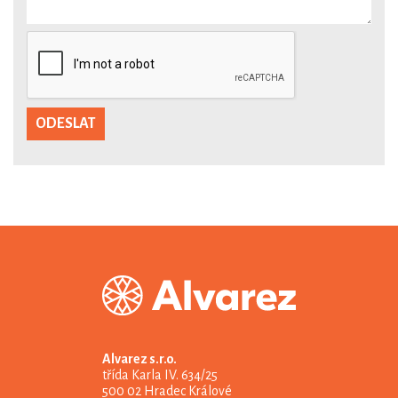
Alvarez s.r.o.
třída Karla IV. 634/25
500 02 Hradec Králové