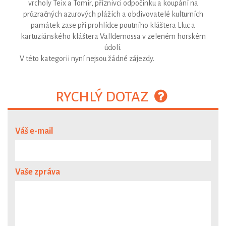
vrcholy Teix a Tomir, příznivci odpočinku a koupání na
průzračných azurových plážích a obdivovatelé kulturních
památek zase při prohlídce poutního kláštera Lluc a
kartuziánského kláštera Valldemossa v zeleném horském
údolí.
V této kategorii nyní nejsou žádné zájezdy.
RYCHLÝ DOTAZ
Váš e-mail
Vaše zpráva