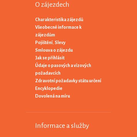
O zájezdech
Charakteristika zájezdů
Všeobecné informace k
zájezdům
Pojištění
,
Slevy
Smlouva o zájezdu
Jak se přihlásit
Údaje o pasových a vízových
požadavcích
Zdravotní požadavky státu určení
Encyklopedie
Dovolená na míru
Informace a služby