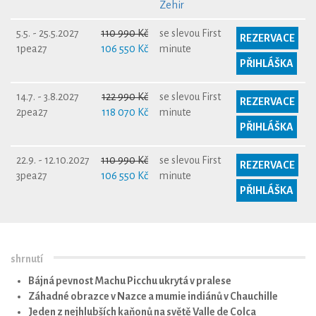
Zehir
5.5. - 25.5.2027
110 990 Kč
se slevou First
REZERVACE
1pea27
106 550 Kč
minute
PŘIHLÁŠKA
14.7. - 3.8.2027
122 990 Kč
se slevou First
REZERVACE
2pea27
118 070 Kč
minute
PŘIHLÁŠKA
22.9. - 12.10.2027
110 990 Kč
se slevou First
REZERVACE
3pea27
106 550 Kč
minute
PŘIHLÁŠKA
shrnutí
Bájná pevnost Machu Picchu ukrytá v pralese
Záhadné obrazce v Nazce a mumie indiánů v Chauchille
Jeden z nejhlubších kaňonů na světě Valle de Colca