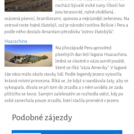
nachází bývalé incké ruiny. Úbočí hor
jsou terasovité, ručně obdělaná,
osázená pšenicí, bramborami, quinoou a nejrůznější zeleninou. Na
ostrově roste hojně žlutobýl, což je národní rostlina Bolívie i Peru a
podle něho dostalo Amantani přezdívku "ostrov žlutobýlů".
Huacachina
Na jihozápadě Peru uprostřed
písečných dun leží laguna Huacachina.
Jedná se vlastně o oázu uvnitř pouště,
které se říká "oáza Ameriky". V laguně
žije něco málo okolo stovky lidí. Podle legendy jezero vytvořila
krásná místní princezna. Říká se, že když si sundávala šaty, aby se
vykoupala, dívala se při tom do zrcadla a v něm uviděla ze zadu
plížícího se lovce. Samým zaleknutím se rozhodla utéct, kdy po
sobě zanechala pouze zrcadlo, kterí stačila proměnit v jezero.
Podobné zájezdy