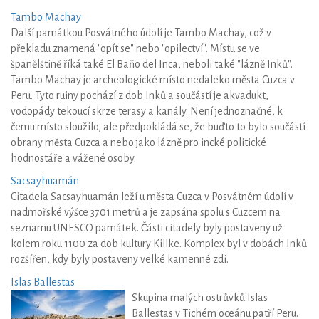
Tambo Machay
Další památkou Posvátného údolí je Tambo Machay, což v
překladu znamená "opít se" nebo "opilectví". Místu se ve
španělštině říká také El Baňo del Inca, neboli také "lázně Inků".
Tambo Machay je archeologické místo nedaleko města Cuzca v
Peru. Tyto ruiny pochází z dob Inků a součástí je akvadukt,
vodopády tekoucí skrze terasy a kanály. Není jednoznačné, k
čemu místo sloužilo, ale předpokládá se, že buďto to bylo součástí
obrany města Cuzca a nebo jako lázně pro incké politické
hodnostáře a vážené osoby.
Sacsayhuamán
Citadela Sacsayhuamán leží u města Cuzca v Posvátném údolí v
nadmořské výšce 3701 metrů a je zapsána spolu s Cuzcem na
seznamu UNESCO památek. Části citadely byly postaveny už
kolem roku 1100 za dob kultury Killke. Komplex byl v dobách Inků
rozšířen, kdy byly postaveny velké kamenné zdi.
Islas Ballestas
Skupina malých ostrůvků Islas
Ballestas v Tichém oceánu patří Peru.