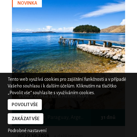
NOVINKA
Tento web využívá cookies pro zajištění funkčnosti a v případě
Vašeho souhlasu i k dalším účelům. Kliknutím na tlačítko
„Povolit vše“ souhlasíte s využíváním cookies.
Velká cesta Jižní Amerikou
POVOLIT VŠE
Peru, Bolívie, Paraguay, Argentina, Brazílie, Uruguay
31 dnů
ZAKÁZAT VŠE
Podrobné nastavení
od
22.10.2026
+ další termín