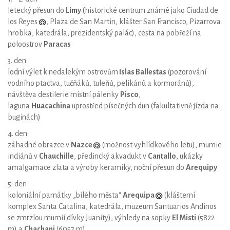
letecký přesun do
Limy
(historické centrum známé jako Ciudad de
los Reyes
, Plaza de San Martin, klášter San Francisco, Pizarrova
hrobka, katedrála, prezidentský palác), cesta na pobřeží na
poloostrov
Paracas
3. den
lodní výlet k nedalekým ostrovům
Islas Ballestas
(pozorování
vodního ptactva, tučňáků, tuleňů, pelikánů a kormoránů),
návštěva destilerie místní pálenky
Pisco
,
laguna
Huacachina
uprostřed písečných dun (fakultativně jízda na
buginách)
4. den
záhadné obrazce v
Nazce
(možnost vyhlídkového letu), mumie
indiánů v
Chauchille
, předincký akvadukt v
Cantallo
, ukázky
amalgamace zlata a výroby keramiky, noční přesun do
Arequipy
5. den
koloniální památky „bílého města“
Arequipa
(klášterní
komplex Santa Catalina, katedrála, muzeum Santuarios Andinos
se zmrzlou mumií dívky Juanity), výhledy na sopky
El Misti
(5822
m) a
Chachani
(6057 m)