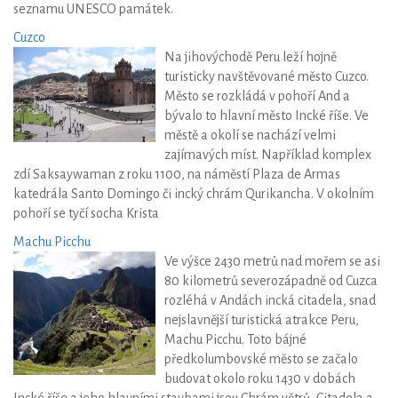
seznamu UNESCO památek.
Cuzco
Na jihovýchodě Peru leží hojně
turisticky navštěvované město Cuzco.
Město se rozkládá v pohoří And a
bývalo to hlavní město Incké říše. Ve
městě a okolí se nachází velmi
zajímavých míst. Například komplex
zdí Saksaywaman z roku 1100, na náměstí Plaza de Armas
katedrála Santo Domingo či incký chrám Qurikancha. V okolním
pohoří se tyčí socha Krista
Machu Picchu
Ve výšce 2430 metrů nad mořem se asi
80 kilometrů severozápadně od Cuzca
rozléhá v Andách incká citadela, snad
nejslavnější turistická atrakce Peru,
Machu Picchu. Toto bájné
předkolumbovské město se začalo
budovat okolo roku 1430 v dobách
Incké říše a jeho hlavními stavbami jsou Chrám větrů, Citadela a