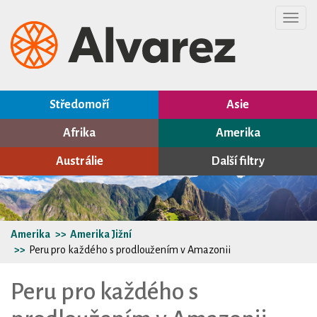
Toggl
navig
Středomoří
Asie
Afrika
Amerika
Austrálie
Další filtry
Amerika
Amerika Jižní
Peru pro každého s prodloužením v Amazonii
Peru pro každého s