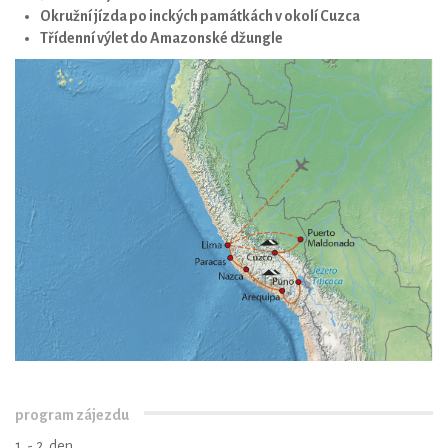
Okružní jízda po inckých památkách v okolí Cuzca
Třídenní výlet do Amazonské džungle
program zájezdu
1. - 2. den