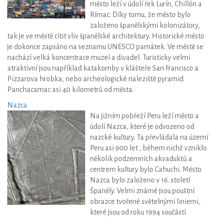
město leží v údolí řek Lurín, Chillón a
Rímac. Díky tomu, že město bylo
založeno španělskými kolonizátory,
tak je ve městě cítit vliv španělské architektury. Historické město
je dokonce zapsáno na seznamu UNESCO památek. Ve městě se
nachází velká koncentrace muzeí a divadel. Turisticky velmi
atraktivní jsou například katakomby v klášteře San Francisco a
Pizzarova hrobka, nebo archeologické naleziště pyramid
Panchacamac asi 40 kilometrů od města.
Nazca
Na jižním pobřeží Peru leží město a
údolí Nazca, které je odvozeno od
nazcké kultury. Ta převládala na území
Peru asi 900 let , během nichž vzniklo
několik podzemních akvaduktů a
centrem kultury bylo Cahuchi. Město
Nazca bylo založeno v 16. století
Španěly. Velmi známé jsou pouštní
obrazce tvořené světelnými liniemi,
které jsou od roku 1994 součástí