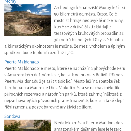
Moray
Archeologické naleziště Moray leží asi
50 kilometrů od města Cuzco. Celé
místo zahrnuje neobvyklé incké ruiny,
které se z drtivé části skládají z
terasovitých kruhovitých propadlin až
30 metrů hlubokých. Díky své hloubce
a klimatickým okolnostem je možné, že mezi vrcholem a úplným
spodkem bude teplotní rozdíl až 15°C.
Puerto Maldonado
Puerto Maldonado je město, které se nachází na jihovýchodě Peru
v Amazonském deštném lese, kousek od hranic s Bolívií. Přímo v
Puertu Maldonadu žije asi 75 tisíc lidí. Město leží na soutoku řek
Tambopata a Madre de Dios. V okolí města se nachází několik
přírodních rezervací a národních parků, které zahrnují některé z
nejzachovalejších původních pralesů na světě, kde jsou také slepá
říční ramena a pestrobarevné ary žívící se jílem.
Sandoval
Nedaleko města Puerto Maldonado v
amazonském deštném lese je jezero