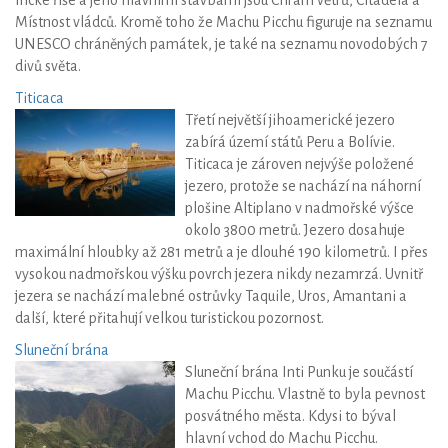
Místnost vládců. Kromě toho že Machu Picchu figuruje na seznamu
UNESCO chráněných památek, je také na seznamu novodobých 7
divů světa.
Titicaca
Třetí největší jihoamerické jezero
zabírá území států Peru a Bolívie.
Titicaca je zároven nejvýše položené
jezero, protože se nachází na náhorní
plošine Altiplano v nadmořské výšce
okolo 3800 metrů. Jezero dosahuje
maximální hloubky až 281 metrů a je dlouhé 190 kilometrů. I přes
vysokou nadmořskou výšku povrch jezera nikdy nezamrzá. Uvnitř
jezera se nachází malebné ostrůvky Taquile, Uros, Amantani a
další, které přitahují velkou turistickou pozornost.
Sluneční brána
Sluneční brána Inti Punku je součástí
Machu Picchu. Vlastně to byla pevnost
posvátného města. Kdysi to býval
hlavní vchod do Machu Picchu.