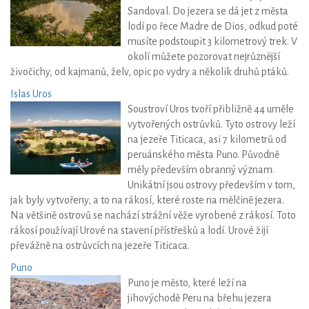
Sandoval. Do jezera se dá jet z města
lodí po řece Madre de Dios, odkud poté
musíte podstoupit 3 kilometrový trek. V
okolí můžete pozorovat nejrůznější
živočichy, od kajmanů, želv, opic po vydry a několik druhů ptáků.
Islas Uros
Soustroví Uros tvoří přibližně 44 uměle
vytvořených ostrůvků. Tyto ostrovy leží
na jezeře Titicaca, asi 7 kilometrů od
peruánského města Puno. Původně
měly především obranný význam.
Unikátní jsou ostrovy především v tom,
jak byly vytvořeny, a to na rákosí, které roste na mělčině jezera.
Na většině ostrovů se nachází strážní věže vyrobené z rákosí. Toto
rákosí používají Urové na stavení přístřešků a lodí. Urové žijí
převážně na ostrůvcích na jezeře Titicaca.
Puno
Puno je město, které leží na
jihovýchodě Peru na břehu jezera