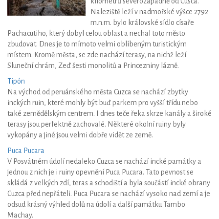
kilometrů severozápadně od Cusca.
Naleziště leží v nadmořské výšce 2792
m.n.m. bylo královské sídlo císaře
Pachacutiho, který dobyl celou oblast a nechal toto město
zbudovat. Dnes je to mímoto velmi oblíbeným turistickým
místem. Kromě města, se zde nachází terasy, na nichž leží
Sluneční chrám, Zeď šesti monolitů a Princezniny lázně.
Tipón
Na východ od peruánského města Cuzca se nachází zbytky
inckých ruin, které mohly být buď parkem pro vyšší třídu nebo
také zemědělským centrem. I dnes teče řeka skrze kanály a široké
terasy jsou perfektně zachovalé. Některé okolní ruiny byly
vykopány a jiné jsou velmi dobře vidět ze země.
Puca Pucara
V Posvátném údolí nedaleko Cuzca se nachází incké památky a
jednou z nich je i ruiny opevnění Puca Pucara. Tato pevnost se
skládá z velkých zdí, teras a schodiští a byla součástí incké obrany
Cuzca před nepřáteli. Puca Pucara se nachází vysoko nad zemí a je
odsud krásný výhled dolů na údolí a další památku Tambo
Machay.