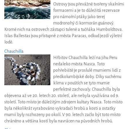
Ostrovy jsou převážně tvořeny skalními
formacemi a je to důležitá rezervace
pro námořní ptáky jako terej
modronohý či kormorán guánový.
Kromě nich na ostrovech zástupci tuleně a tučňáka Humboldtova.
Islas Ballestas jsou přístupné z města Paracas, odkud jezdí výletní
lodě.
Chauchilla
Hřbitov Chauchilla leží na jihu Peru
nedaleko města Nasca. Toto
pohřebiště je proslulé mumiemi lidí z
předkolumbijské doby. Díky suchému
klima v pouštích se tyto mumie
perfektně zachovaly. Chauchilla byla
objevena až ve 20. letech 20. století, ale nebyla využívána od 9.
století. Toto místo je důležitým zdrojem kultury Nasca. Toto místo
byla několikrát vyrabováno vykradači hrobů a kosti a ostatky
mumií byly rozhozeny po okolí. V 90. letech začlo být toto místo
chráněno a většina kostí byla navrácen na původních hrobů.