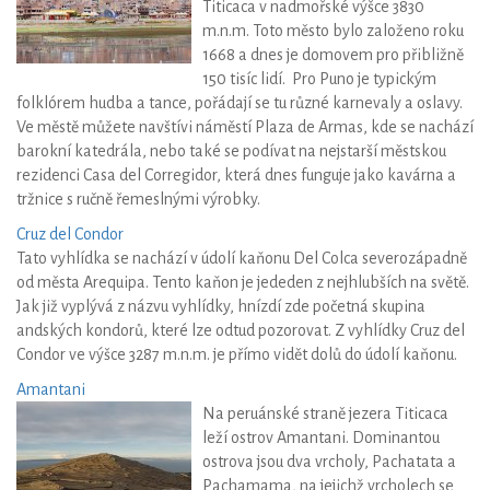
Titicaca v nadmořské výšce 3830
m.n.m. Toto město bylo založeno roku
1668 a dnes je domovem pro přibližně
150 tisíc lidí. Pro Puno je typickým
folklórem hudba a tance, pořádají se tu různé karnevaly a oslavy.
Ve městě můžete navštívi náměstí Plaza de Armas, kde se nachází
barokní katedrála, nebo také se podívat na nejstarší městskou
rezidenci Casa del Corregidor, která dnes funguje jako kavárna a
tržnice s ručně řemeslnými výrobky.
Cruz del Condor
Tato vyhlídka se nachází v údolí kaňonu Del Colca severozápadně
od města Arequipa. Tento kaňon je jededen z nejhlubších na světě.
Jak již vyplývá z názvu vyhlídky, hnízdí zde početná skupina
andských kondorů, které lze odtud pozorovat. Z vyhlídky Cruz del
Condor ve výšce 3287 m.n.m. je přímo vidět dolů do údolí kaňonu.
Amantani
Na peruánské straně jezera Titicaca
leží ostrov Amantani. Dominantou
ostrova jsou dva vrcholy, Pachatata a
Pachamama, na jejichž vrcholech se