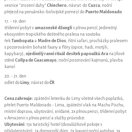
vesnice "zrození duhy"
Chinchero
, návrat do
Cuzca
, noční
přejezd na peruánsko-bolivijské pomezí do
Puerto Maldonado
17. - 19. den
třídenní pobyt v
amazonské džungli
s plnou penzí, jedinečný
ekosystém tropického deštného pralesa na soutoku
řek
Tambopata
a
Madre de Dios
, říční safari, procházky pralesem
s pozorováním bohaté fauny a flóry (opice, hadi, motýli,
kapybary),
ojedinělý ranní rituál
desítek papoušků
Ara
na jílové
stěně
Collpa de Guacamayo
, noční pozorování kajmanů, plavba
kanoí
20. - 21. den
odlet do
Limy
, návrat do
ČR
Cena zahrnuje:
zpáteční letenku do Limy včetně všech poplatků,
přelet Puerto Maldonado - Lima, zpáteční vlak na Machu Picchu,
místní dopravu, ubytování, snídaně, 2x plnou penzi, třídenní pobyt
v Amazonii s plnou penzí a služby průvodce.
Ubytování:
13x turistický hotel (dvoulůžkové pokoje s
příslušenstvím), 1x domorodý dům, 2x luxusní noční autobus, 3x