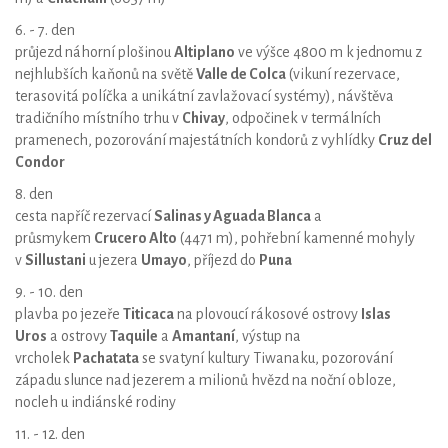
6. - 7. den
průjezd náhorní plošinou
Altiplano
ve výšce 4800 m k jednomu z
nejhlubších kaňonů na světě
Valle de Colca
(vikuní rezervace,
terasovitá políčka a unikátní zavlažovací systémy), návštěva
tradičního místního trhu v
Chivay
, odpočinek v termálních
pramenech, pozorování majestátních kondorů z vyhlídky
Cruz del
Condor
8. den
cesta napříč rezervací
Salinas y Aguada Blanca
a
průsmykem
Crucero Alto
(4471 m), pohřební kamenné mohyly
v
Sillustani
u jezera
Umayo
, příjezd do
Puna
9. - 10. den
plavba po jezeře
Titicaca
na plovoucí rákosové ostrovy
Islas
Uros
a ostrovy
Taquile
a
Amantaní
, výstup na
vrcholek
Pachatata
se svatyní kultury Tiwanaku, pozorování
západu slunce nad jezerem a milionů hvězd na noční obloze,
nocleh u indiánské rodiny
11. - 12. den