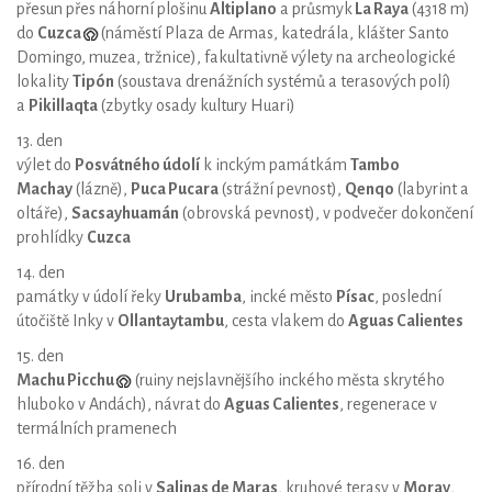
přesun přes náhorní plošinu
Altiplano
a průsmyk
La Raya
(4318 m)
do
Cuzca
(náměstí Plaza de Armas, katedrála, klášter Santo
Domingo, muzea, tržnice), fakultativně výlety na archeologické
lokality
Tipón
(soustava drenážních systémů a terasových polí)
a
Pikillaqta
(zbytky osady kultury Huari)
13. den
výlet do
Posvátného údolí
k inckým památkám
Tambo
Machay
(lázně),
Puca Pucara
(strážní pevnost),
Qenqo
(labyrint a
oltáře),
Sacsayhuamán
(obrovská pevnost), v podvečer dokončení
prohlídky
Cuzca
14. den
památky v údolí řeky
Urubamba
, incké město
Písac
, poslední
útočiště Inky v
Ollantaytambu
, cesta vlakem do
Aguas Calientes
15. den
Machu Picchu
(ruiny nejslavnějšího inckého města skrytého
hluboko v Andách), návrat do
Aguas Calientes
, regenerace v
termálních pramenech
16. den
přírodní těžba soli v
Salinas de Maras
, kruhové terasy v
Moray
,