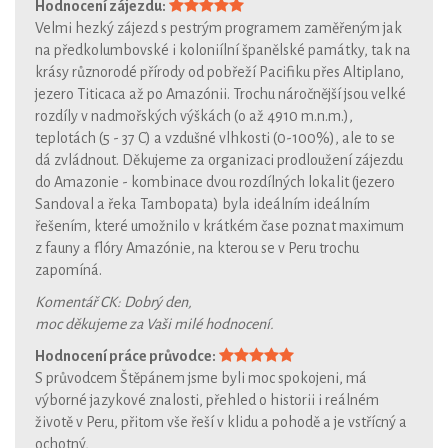
Hodnocení zájezdu:
Velmi hezký zájezd s pestrým programem zaměřeným jak
na předkolumbovské i koloniílní španělské památky, tak na
krásy různorodé přírody od pobřeží Pacifiku přes Altiplano,
jezero Titicaca až po Amazónii. Trochu náročnější jsou velké
rozdíly v nadmořských výškách (o až 4910 m.n.m.),
teplotách (5 - 37 C) a vzdušné vlhkosti (0-100%), ale to se
dá zvládnout. Děkujeme za organizaci prodloužení zájezdu
do Amazonie - kombinace dvou rozdílných lokalit (jezero
Sandoval a řeka Tambopata) byla ideálním ideálním
řešením, které umožnilo v krátkém čase poznat maximum
z fauny a flóry Amazónie, na kterou se v Peru trochu
zapomíná.
Komentář CK: Dobrý den,
moc děkujeme za Vaši milé hodnocení.
Hodnocení práce průvodce:
S průvodcem Štěpánem jsme byli moc spokojeni, má
výborné jazykové znalosti, přehled o historii i reálném
životě v Peru, přitom vše řeší v klidu a pohodě a je vstřícný a
ochotný,