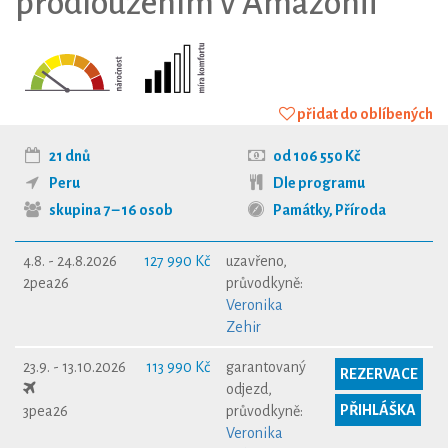
prodloužením v Amazonii
přidat do oblíbených
21 dnů
od 106 550 Kč
Peru
Dle programu
skupina 7 – 16 osob
Památky
,
Příroda
4.8. - 24.8.2026
127 990 Kč
uzavřeno,
2pea26
průvodkyně:
Veronika
Zehir
23.9. - 13.10.2026
113 990 Kč
garantovaný
REZERVACE
odjezd,
PŘIHLÁŠKA
3pea26
průvodkyně:
Veronika