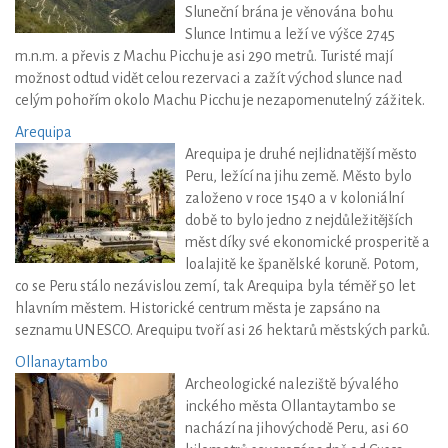
Sluneční brána je věnována bohu
Slunce Intimu a leží ve výšce 2745
m.n.m. a převis z Machu Picchu je asi 290 metrů. Turisté mají
možnost odtud vidět celou rezervaci a zažít východ slunce nad
celým pohořím okolo Machu Picchu je nezapomenutelný zážitek.
Arequipa
Arequipa je druhé nejlidnatější město
Peru, ležící na jihu země. Město bylo
založeno v roce 1540 a v koloniální
době to bylo jedno z nejdůležitějších
měst díky své ekonomické prosperitě a
loalajitě ke španělské koruně. Potom,
co se Peru stálo nezávislou zemí, tak Arequipa byla téměř 50 let
hlavním městem. Historické centrum města je zapsáno na
seznamu UNESCO. Arequipu tvoří asi 26 hektarů městských parků.
Ollanaytambo
Archeologické naleziště bývalého
inckého města Ollantaytambo se
nachází na jihovýchodě Peru, asi 60