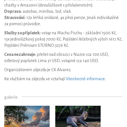
chatky v Amazonii (dvoulůžkové s příslušenstvím).
Doprava:
autobus, minibus, loď, vlak.
Stravování:
12x lehká snídaně, 4x plná penze, jinak individuálně
za pomoci průvodce.
Služby za příplatek:
vstup na Machu Picchu - základní 1500 Kč,
13x jednolůžkový pokoj 7000 Kč, Pojištění léčebných výloh 1617 Kč,
Pojištění Prémium STORNO 3276 Kč.
Cena nezahrnuje:
přelet nad obrazci v Nazce cca 100 USD,
odletový poplatek Lima 31 USD, vstupné cca 140 USD.
Organizátorem zájezdu je CK Alvarez.
Ke službám na zájezdu se vztahují
Všeobecné informace
.
galerie