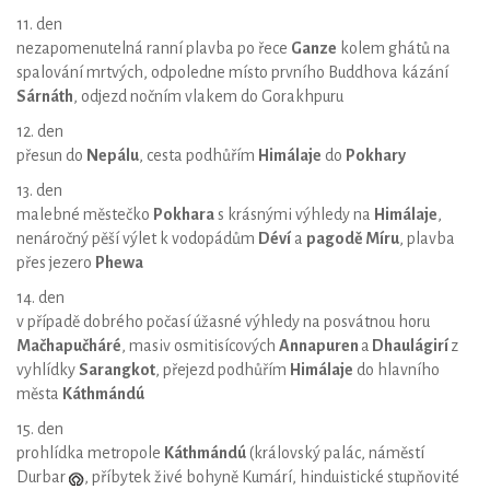
11. den
nezapomenutelná ranní plavba po řece
Ganze
kolem ghátů na
spalování mrtvých, odpoledne místo prvního Buddhova kázání
Sárnáth
, odjezd nočním vlakem do Gorakhpuru
12. den
přesun do
Nepálu
, cesta podhůřím
Himálaje
do
Pokhary
13. den
malebné městečko
Pokhara
s krásnými výhledy na
Himálaje
,
nenáročný pěší výlet k vodopádům
Déví
a
pagodě Míru
, plavba
přes jezero
Phewa
14. den
v případě dobrého počasí úžasné výhledy na posvátnou horu
Mačhapučháré
, masiv osmitisícových
Annapuren
a
Dhaulágirí
z
vyhlídky
Sarangkot
, přejezd podhůřím
Himálaje
do hlavního
města
Káthmándú
15. den
prohlídka metropole
Káthmándú
(královský palác, náměstí
Durbar
, příbytek živé bohyně Kumárí, hinduistické stupňovité