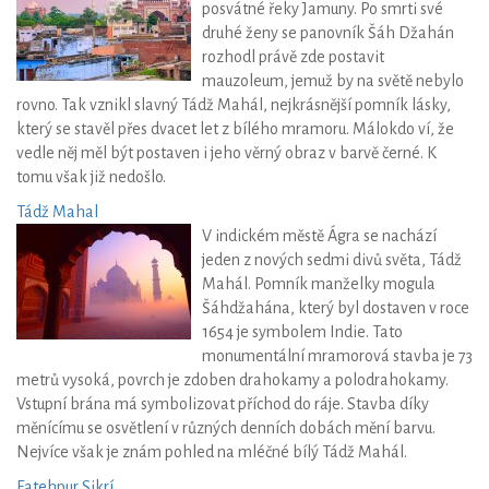
posvátné řeky Jamuny. Po smrti své
druhé ženy se panovník Šáh Džahán
rozhodl právě zde postavit
mauzoleum, jemuž by na světě nebylo
rovno. Tak vznikl slavný Tádž Mahál, nejkrásnější pomník lásky,
který se stavěl přes dvacet let z bílého mramoru. Málokdo ví, že
vedle něj měl být postaven i jeho věrný obraz v barvě černé. K
tomu však již nedošlo.
Tádž Mahal
V indickém městě Ágra se nachází
jeden z nových sedmi divů světa, Tádž
Mahál. Pomník manželky mogula
Šáhdžahána, který byl dostaven v roce
1654 je symbolem Indie. Tato
monumentální mramorová stavba je 73
metrů vysoká, povrch je zdoben drahokamy a polodrahokamy.
Vstupní brána má symbolizovat příchod do ráje. Stavba díky
měnícímu se osvětlení v různých denních dobách mění barvu.
Nejvíce však je znám pohled na mléčné bílý Tádž Mahál.
Fatehpur Sikrí