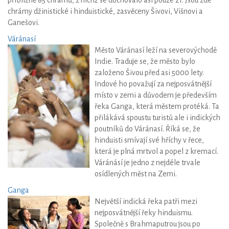
chrámy džinistické i hinduistické, zasvěceny Šivovi, Višnovi a
Ganešovi.
Váránasí
Město Váránasí leží na severovýchodě
Indie. Traduje se, že město bylo
založeno Šivou před asi 5000 lety.
Indové ho považují za nejposvátnější
místo v zemi a důvodem je především
řeka Ganga, která městem protéká. Ta
přilákává spoustu turistů ale i indických
poutníků do Váránasí. Říká se, že
hinduisti smívají své hříchy v řece,
která je plná mrtvol a popel z kremací.
Váránásí je jedno z nejdéle trvale
osídlených měst na Zemi.
Ganga
Největší indická řeka patři mezi
nejposvátnější řeky hinduismu.
Společně s Brahmaputrou jsou po