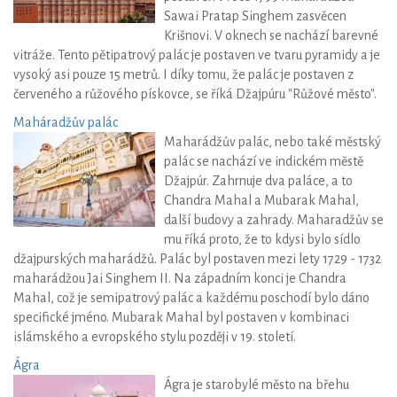
Sawai Pratap Singhem zasvěcen
Krišnovi. V oknech se nachází barevné
vitráže. Tento pětipatrový palác je postaven ve tvaru pyramidy a je
vysoký asi pouze 15 metrů. I díky tomu, že palác je postaven z
červeného a růžového pískovce, se říká Džajpúru "Růžové město".
Maháradžův palác
Maharádžův palác, nebo také městský
palác se nachází ve indickém městě
Džajpúr. Zahrnuje dva paláce, a to
Chandra Mahal a Mubarak Mahal,
další budovy a zahrady. Maharadžův se
mu říká proto, že to kdysi bylo sídlo
džajpurských maharádžů. Palác byl postaven mezi lety 1729 - 1732
maharádžou Jai Singhem II. Na západním konci je Chandra
Mahal, což je semipatrový palác a každému poschodí bylo dáno
specifické jméno. Mubarak Mahal byl postaven v kombinaci
islámského a evropského stylu později v 19. století.
Ágra
Ágra je starobylé město na břehu