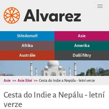
Toggl
navig
Středomoří
Asie
Afrika
Amerika
Austrálie
Další filtry
Asie
Asie Jižní
Cesta do Indie a Nepálu - letní verze
Cesta do Indie a Nepálu - letní
verze