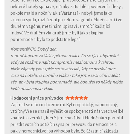
některé hotely špinavé, ručníky zatuchlé i povlečení s fleky ,
pokoje malé a noční vlak z Váránasí - nebyli jsme jako
skupina spolu, rozházení po celém vagónů někteří sami i ve
druhém vagónu, mezi námi špinaví , smrdící kašlající
Indové.Ve druhém vlaku už jsme byli jako skupina
pohromadě a bylo to podstatně lepší
Komentář CK: Dobrý den,
moc děkujeme za Vaši zpětnou reakci. Co se týče ubytování -
vždy se snažíme najít kompromis mezi cenou a kvalitou.
Naše zájezdy jsou spíše cestovatelské, kdy se netráví moc
času na hotelu. U nočního vlaku - také jsme se snažili udělat
vše, aby byla skupina pohromadě, ale bohužel to někdy nejde
kvůli obsazenosti vlaku.
Hodnocení práce průvodce:
Zajímal se o to co chceme mi.Byl empatický, nápomocný,
vstřícný.Vše se snažil vyřešit ke spokojenosti nás všech.Velké
znalosti o zemích, které jsme navštívili.Hodně nám pomohl
při zdravotních potížích syna při převozu do nemocnice a
pak v nemocnici.Veljou výhodou bylo, že účastnicí zájezdu