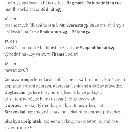
chrámy), spalovací gháty na řece
Bagmátí
v
Pašupatináthu
a
buddhistická stúpa
Bódnáth
16. den
možnost vyhlídkového letu k
Mt. Everestu
(8848 m), chrámy a
královské paláce v
Bhaktapuru
a
Pátanu
17. den
návštěva nepálské buddhistické svatyně
Svajambhúnáth
,
výhodné nákupy ve čtvrti
Thamel
, odlet
18. den
návrat do
ČR
Cena zahrnuje:
letenku do Dillí a zpět z Káthmándú včetně všech
poplatků, místní dopravu, ubytování, snídaně a služby průvodce.
Ubytování:
13x turistický hotel (dvoulůžkové pokoje s
příslušenstvím), 2x klimatizovaný lehátkový vlak.
Doprava:
pronajatý minibus, vlak, autobus, rikša, loď.
Stravování:
13x snídaně, jinak individuální za pomoci průvodce.
Služby za příplatek:
13x jednolůžkový pokoj 6900 Kč, Indické
vízum 1000 Kč.