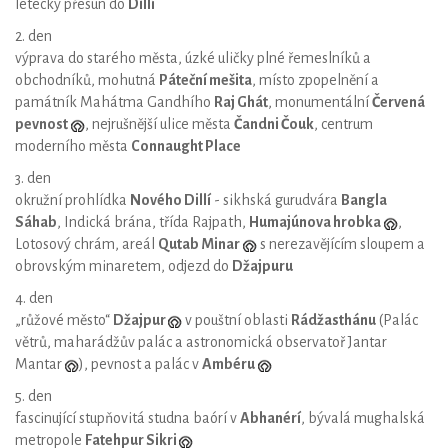
letecký přesun do
Dillí
2. den
výprava do starého města, úzké uličky plné řemeslníků a
obchodníků, mohutná
Páteční mešita
, místo zpopelnění a
památník Mahátma Gandhího
Raj Ghát
, monumentální
Červená
pevnost
, nejrušnější ulice města
Čandni Čouk
, centrum
moderního města
Connaught Place
3. den
okružní prohlídka
Nového Dillí
- sikhská gurudvára
Bangla
Sáhab
, Indická brána, třída Rajpath,
Humajúnova hrobka
,
Lotosový chrám, areál
Qutab Minar
s nerezavějícím sloupem a
obrovským minaretem, odjezd do
Džajpuru
4. den
„růžové město“
Džajpur
v pouštní oblasti
Rádžasthánu
(Palác
větrů, maharádžův palác a astronomická observatoř Jantar
Mantar
), pevnost a palác v
Ambéru
5. den
fascinující stupňovitá studna baórí v
Abhanérí
, bývalá mughalská
metropole
Fatehpur Sikri