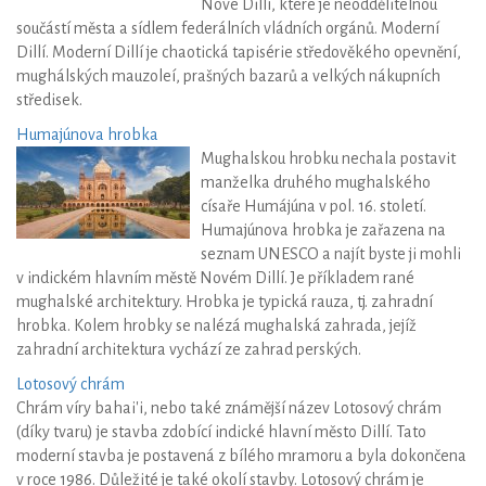
Nové Dillí, které je neoddělitelnou
součástí města a sídlem federálních vládních orgánů. Moderní
Dillí. Moderní Dillí je chaotická tapisérie středověkého opevnění,
mughálských mauzoleí, prašných bazarů a velkých nákupních
středisek.
Humajúnova hrobka
Mughalskou hrobku nechala postavit
manželka druhého mughalského
císaře Humájúna v pol. 16. století.
Humajúnova hrobka je zařazena na
seznam UNESCO a najít byste ji mohli
v indickém hlavním městě Novém Dillí. Je příkladem rané
mughalské architektury. Hrobka je typická rauza, tj. zahradní
hrobka. Kolem hrobky se nalézá mughalská zahrada, jejíž
zahradní architektura vychází ze zahrad perských.
Lotosový chrám
Chrám víry bahai'i, nebo také známější název Lotosový chrám
(díky tvaru) je stavba zdobící indické hlavní město Dillí. Tato
moderní stavba je postavená z bílého mramoru a byla dokončena
v roce 1986. Důležité je také okolí stavby. Lotosový chrám je