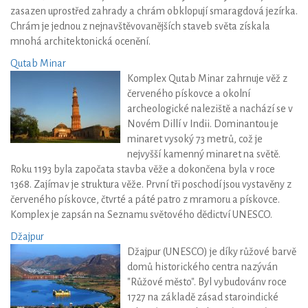
zasazen uprostřed zahrady a chrám obklopují smaragdová jezírka.
Chrám je jednou z nejnavštěvovanějších staveb světa získala
mnohá architektonická ocenění.
Qutab Minar
Komplex Qutab Minar zahrnuje věž z
červeného pískovce a okolní
archeologické naleziště a nachází se v
Novém Dillí v Indii. Dominantou je
minaret vysoký 73 metrů, což je
nejvyšší kamenný minaret na světě.
Roku 1193 byla započata stavba věže a dokončena byla v roce
1368. Zajímav je struktura věže. První tři poschodí jsou vystavěny z
červeného pískovce, čtvrté a páté patro z mramoru a pískovce.
Komplex je zapsán na Seznamu světového dědictví UNESCO.
Džajpur
Džajpur (UNESCO) je díky růžové barvě
domů historického centra nazýván
"Růžové město". Byl vybudovánv roce
1727 na základě zásad staroindické