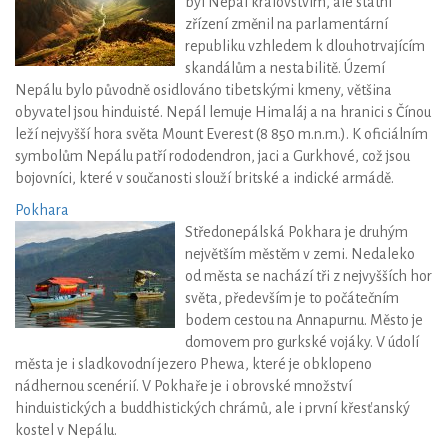
byl Nepál královstvím, ale státní
zřízení změnil na parlamentární
republiku vzhledem k dlouhotrvajícím
skandálům a nestabilitě. Území
Nepálu bylo původně osidlováno tibetskými kmeny, většina
obyvatel jsou hinduisté. Nepál lemuje Himaláj a na hranici s Čínou
leží nejvyšší hora světa Mount Everest (8 850 m.n.m.). K oficiálním
symbolům Nepálu patří rododendron, jaci a Gurkhové, což jsou
bojovníci, které v součanosti slouží britské a indické armádě.
Pokhara
Středonepálská Pokhara je druhým
největším městěm v zemi. Nedaleko
od města se nachází tři z nejvyšších hor
světa, především je to počátečním
bodem cestou na Annapurnu. Město je
domovem pro gurkské vojáky. V údolí
města je i sladkovodní jezero Phewa, které je obklopeno
nádhernou scenérií. V Pokhaře je i obrovské množství
hinduistických a buddhistických chrámů, ale i první křesťanský
kostel v Nepálu.