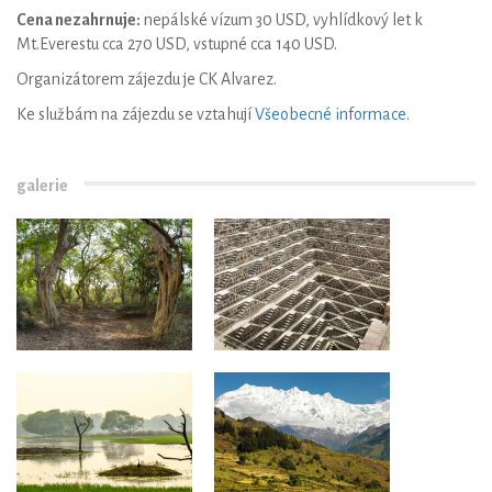
Cena nezahrnuje:
nepálské vízum 30 USD, vyhlídkový let k
Mt.Everestu cca 270 USD, vstupné cca 140 USD.
Organizátorem zájezdu je CK Alvarez.
Ke službám na zájezdu se vztahují
Všeobecné informace
.
galerie