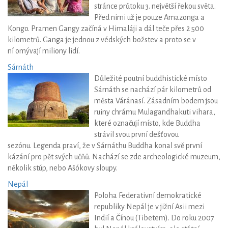
stránce průtoku 3. největší řekou světa.
Před nimi už je pouze Amazonga a
Kongo. Pramen Gangy začíná v Himaláji a dál teče přes 2 500
kilometrů. Ganga je jednou z védských božstev a proto se v
ní omývají miliony lidí.
Sárnáth
Důležité poutní buddhistické místo
Sárnáth se nachází pár kilometrů od
města Váránasí. Zásadním bodem jsou
ruiny chrámu Mulagandhakuti vihara,
které označují místo, kde Buddha
strávil svou první dešťovou
sezónu. Legenda praví, že v Sárnáthu Buddha konal svě první
kázání pro pět svých učňů. Nachází se zde archeologické muzeum,
několik stúp, nebo Ašókovy sloupy.
Nepál
Poloha Federativní demokratické
republiky Nepál je v jižní Asii mezi
Indií a Čínou (Tibetem). Do roku 2007