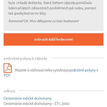
byla i mladá doktorka, která během zájezdu pomáhala
lidem při jejich zdravotních problémech jak radou, pomocí
tak iposkytnut se mi léky.
Komentář CK: Moc děkujeme za toto hodnocení
zobrazit další hodnocení
podrobné pokyny k zájezdu
Můžete si stáhnout nebo vytisknout
podrobné pokyny v
PDF
.
odkazy
Cestománie indické drahokamy
Cestománie indické drahokamy - ČT1, 2002