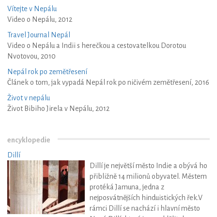
Vítejte v Nepálu
Video o Nepálu, 2012
Travel Journal Nepál
Video o Nepálu a Indii s herečkou a cestovatelkou Dorotou
Nvotovou, 2010
Nepál rok po zemětřesení
Článek o tom, jak vypadá Nepál rok po ničivém zemětřesení, 2016
Život v nepálu
Život Bibiho Jirela v Nepálu, 2012
encyklopedie
Dillí
Dillí je největší město Indie a obývá ho
přibližně 14 milionů obyvatel. Městem
protéká Jamuna, jedna z
nejposvátnějších hinduistických řek.V
rámci Dillí se nachází i hlavní město