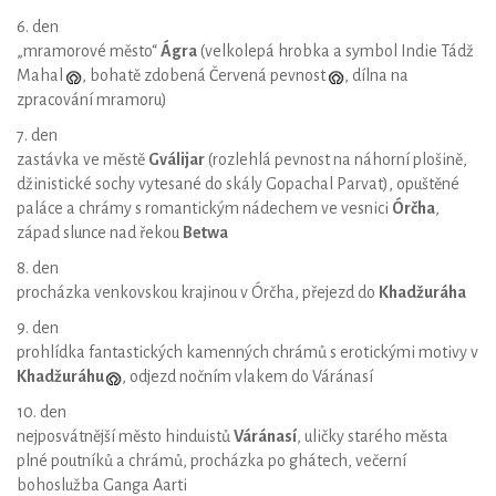
6. den
„mramorové město“
Ágra
(velkolepá hrobka a symbol Indie Tádž
Mahal
, bohatě zdobená Červená pevnost
, dílna na
zpracování mramoru)
7. den
zastávka ve městě
Gválijar
(rozlehlá pevnost na náhorní plošině,
džinistické sochy vytesané do skály Gopachal Parvat), opuštěné
paláce a chrámy s romantickým nádechem ve vesnici
Órčha
,
západ slunce nad řekou
Betwa
8. den
procházka venkovskou krajinou v Órčha, přejezd do
Khadžuráha
9. den
prohlídka fantastických kamenných chrámů s erotickými motivy v
Khadžuráhu
, odjezd nočním vlakem do Váránasí
10. den
nejposvátnější město hinduistů
Váránasí
, uličky starého města
plné poutníků a chrámů, procházka po ghátech, večerní
bohoslužba Ganga Aarti