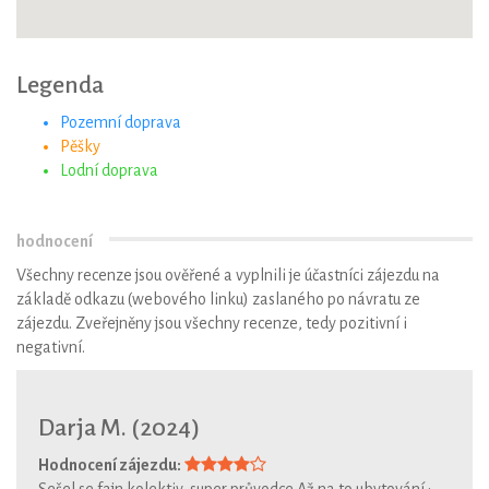
Legenda
Pozemní doprava
Pěšky
Lodní doprava
hodnocení
Všechny recenze jsou ověřené a vyplnili je účastníci zájezdu na
základě odkazu (webového linku) zaslaného po návratu ze
zájezdu. Zveřejněny jsou všechny recenze, tedy pozitivní i
negativní.
Darja M. (2024)
Hodnocení zájezdu:
Sešel se fajn kolektiv, super průvodce.Až na to ubytování :