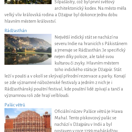
Silpašástry, což byl první světový
architektonický kodex. Na město měla
velký vliv královská rodina a Džajpur byl dokonce jednu dobu
hlavním městem království.
Rádžasthán
Největší indický stát se nachází na
severu Indie na hranicích s Pákistánem
a jmenuje se Rádžasthán. Je specifický
nejen díky poloze, ale také svou
kulturou či zvyky. Hlavním městem
toho indického státu je Džajpúr. Stát
leží v poušti a v okolí se skrývají přírodní rezervace a parky. Konají
se zde významné náboženské festivaly a jedním z nich je i
Rádžasthánský pouštní festival, kde pouštní lidé zpívají a tančí a
významnou roli zde hrají velbloudi.
Palác větrů
Oficiální název Paláce větrů je Hawa
Mahal. Tento pískovcový palác se
nachází v Džajpúru v Indii a byl
postaven v roce 1799 mahárádžou