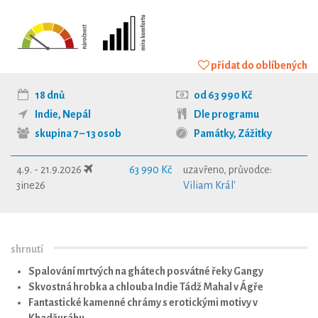
přidat do oblíbených
18 dnů
od 63 990 Kč
Indie
,
Nepál
Dle programu
skupina 7 – 13 osob
Památky
,
Zážitky
4.9. - 21.9.2026
63 990 Kč
uzavřeno, průvodce:
3ine26
Viliam Král'
shrnutí
Spalování mrtvých na ghátech posvátné řeky Gangy
Skvostná hrobka a chlouba Indie Tádž Mahal v Ágře
Fantastické kamenné chrámy s erotickými motivy v
Khadžuráhu