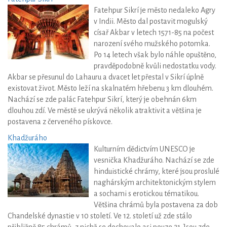
Fatehpur Sikrí je město nedaleko Agry
v Indii. Město dal postavit mogulský
císař Akbar v letech 1571-85 na počest
narození svého mužského potomka.
Po 14 letech však bylo náhle opuštěno,
pravděpodobně kvůli nedostatku vody.
Akbar se přesunul do Lahauru a dvacet let přestal v Sikrí úplně
existovat život. Město leží na skalnatém hřebenu 3 km dlouhém.
Nachází se zde palác Fatehpur Sikrí, který je obehnán 6km
dlouhou zdí. Ve městě se ukrývá několik atraktivit a většina je
postavena z červeného pískovce.
Khadžuráho
Kulturním dědictvím UNESCO je
vesnička Khadžuráho. Nachází se zde
hinduistické chrámy, které jsou proslulé
naghárským architektonickým stylem
a sochami s erotickou tématikou.
Většina chrámů byla postavena za dob
Chandelské dynastie v 10 století. Ve 12. století už zde stálo
přibližně 85 chrámů, z nichž se dochovalo asi pouze 21. Jsou zde