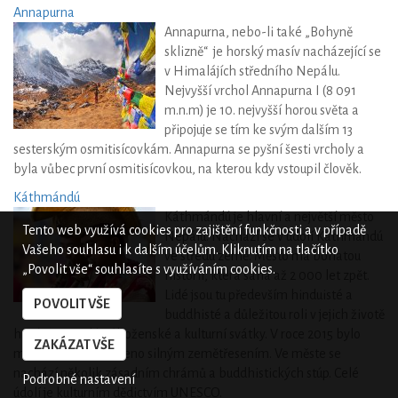
Annapurna
Annapurna, nebo-li také „Bohyně
sklizně“ je horský masív nacházející se
v Himalájích středního Nepálu.
Nejvyšší vrchol Annapurna I (8 091
m.n.m) je 10. nejvyšší horou světa a
připojuje se tím ke svým dalším 13
sesterským osmitisícovkám. Annapurna se pyšní šesti vrcholy a
byla vůbec první osmitisícovkou, na kterou kdy vstoupil člověk.
Káthmándú
Káthmándú je hlavní a největší město
Tento web využívá cookies pro zajištění funkčnosti a v případě
Nepálu. Nachází se v údolí Káthmándú
Vašeho souhlasu i k dalším účelům. Kliknutím na tlačítko
ve středu země. Město má bohatou
„Povolit vše“ souhlasíte s využíváním cookies.
historii, která sahá až 2 000 let zpět.
Lidé jsou tu především hinduisté a
POVOLIT VŠE
buddhisté a důležitou roli v jejich životě
hrají různorodé náboženské a kulturní svátky. V roce 2015 bylo
ZAKÁZAT VŠE
město částečně zničeno silným zemětřesením. Ve měste se
nachází několik zásadním chrámů a buddhistických stúp. Celé
Podrobné nastavení
údolí je kulturním dědictvím UNESCO.