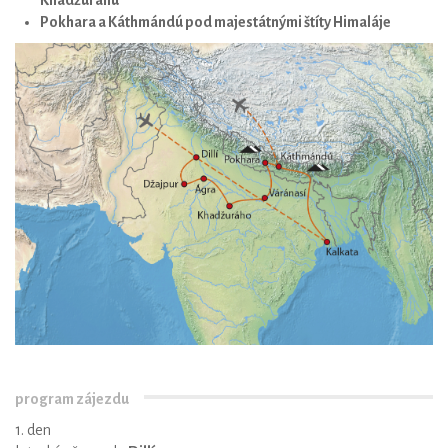
Pokhara a Káthmándú pod majestátnými štíty Himaláje
program zájezdu
1. den