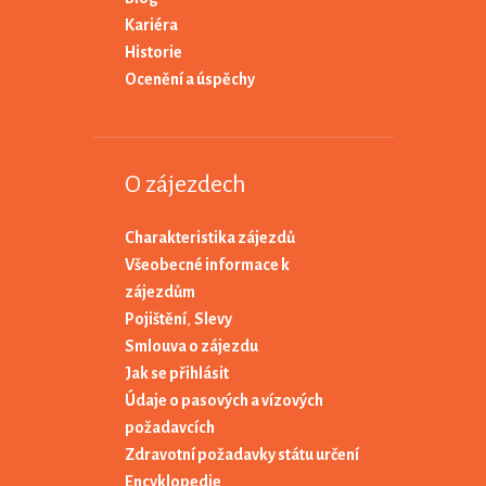
Kariéra
Historie
Ocenění a úspěchy
O zájezdech
Charakteristika zájezdů
Všeobecné informace k
zájezdům
Pojištění
,
Slevy
Smlouva o zájezdu
Jak se přihlásit
Údaje o pasových a vízových
požadavcích
Zdravotní požadavky státu určení
Encyklopedie