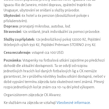
Iguacu-Rio de Janeiro, místní dopravu, zpáteční trajekt do
Uruguaye, ubytování se snídaní a služby průvodce.
Ubytování:
6x hotel a 6x penzion (dvoulůžkové pokoje s
příslušenstvím).
Doprava:
pronajatý mikrobus, autobus, loď.
Stravování:
12x snídaně, jinak individuální za pomoci průvodce.
Služby za příplatek:
12x jednolůžkový pokoj 12000 Kč, Pojištění
léčebných výloh 930 Kč, Pojištění Prémium STORNO 2115 Kč.
Cena nezahrnuje:
vstupné cca 100 USD.
Poznámka:
Vstupenky na fotbalová utkání zajistíme po předchozí
dohodě dle aktuální dostupnosti. Ta se odvíjí od rozpisu
jednotlivých hracích kol daných fotbalových lig a CK nemůže
garantovat, že v průběhu návštěvy budou utkání dostupná, neboť v
době vypsání termínu zájezdu tato skutečnost není známá. Přesný
rozpis jednotlivých kol je znám cca 10-14 dní před výkopem.
Organizátorem zájezdu je CK Alvarez.
Ke službám na zájezdu se vztahují
Všeobecné informace
.