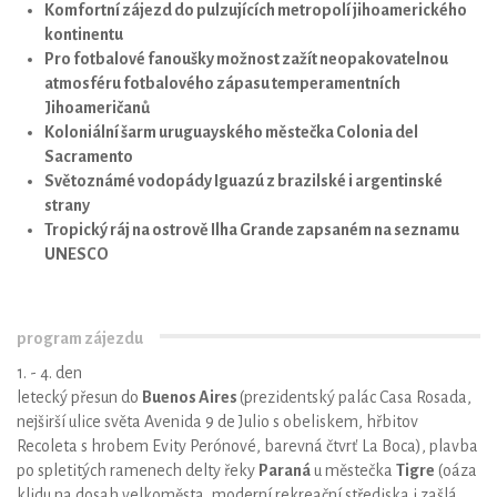
Komfortní zájezd do pulzujících metropolí jihoamerického
kontinentu
Pro fotbalové fanoušky možnost zažít neopakovatelnou
atmosféru fotbalového zápasu temperamentních
Jihoameričanů
Koloniální šarm uruguayského městečka Colonia del
Sacramento
Světoznámé vodopády Iguazú z brazilské i argentinské
strany
Tropický ráj na ostrově Ilha Grande zapsaném na seznamu
UNESCO
program zájezdu
1. - 4. den
letecký přesun do
Buenos Aires
(prezidentský palác Casa Rosada,
nejširší ulice světa Avenida 9 de Julio s obeliskem, hřbitov
Recoleta s hrobem Evity Perónové, barevná čtvrť La Boca), plavba
po spletitých ramenech delty řeky
Paraná
u městečka
Tigre
(oáza
klidu na dosah velkoměsta, moderní rekreační střediska i zašlá