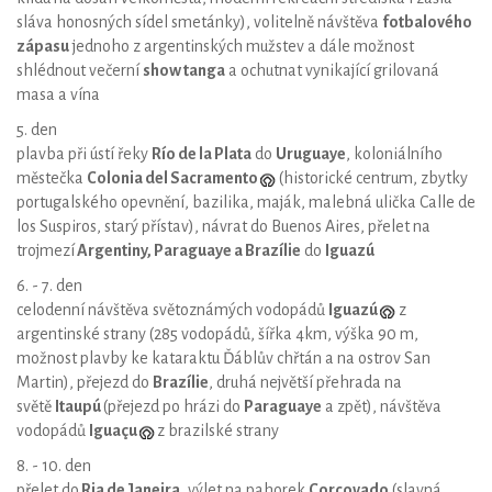
sláva honosných sídel smetánky), volitelně návštěva
fotbalového
zápasu
jednoho z argentinských mužstev a dále možnost
shlédnout večerní
show tanga
a ochutnat vynikající grilovaná
masa a vína
5. den
plavba při ústí řeky
Río de la Plata
do
Uruguaye
, koloniálního
městečka
Colonia del Sacramento
(historické centrum, zbytky
portugalského opevnění, bazilika, maják, malebná ulička Calle de
los Suspiros, starý přístav), návrat do Buenos Aires, přelet na
trojmezí
Argentiny, Paraguaye a Brazílie
do
Iguazú
6. - 7. den
celodenní návštěva světoznámých vodopádů
Iguazú
z
argentinské strany (285 vodopádů, šířka 4km, výška 90 m,
možnost plavby ke kataraktu Ďáblův chřtán a na ostrov San
Martin), přejezd do
Brazílie
, druhá největší přehrada na
světě
Itaupú
(přejezd po hrázi do
Paraguaye
a zpět), návštěva
vodopádů
Igua
çu
z brazilské strany
8. - 10. den
přelet do
Ria de Janeira
, výlet na pahorek
Corcovado
(slavná