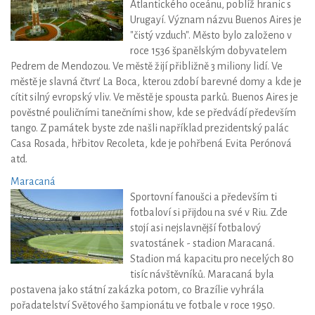
Atlantického oceánu, poblíž hranic s
Urugayí. Význam názvu Buenos Aires je
"čistý vzduch". Město bylo založeno v
roce 1536 španělským dobyvatelem
Pedrem de Mendozou. Ve městě žijí přibližně 3 miliony lidí. Ve
městě je slavná čtvrť La Boca, kterou zdobí barevné domy a kde je
cítit silný evropský vliv. Ve městě je spousta parků. Buenos Aires je
pověstné pouličními tanečními show, kde se předvádí především
tango. Z památek byste zde našli například prezidentský palác
Casa Rosada, hřbitov Recoleta, kde je pohřbená Evita Perónová
atd.
Maracaná
Sportovní fanoušci a především ti
fotbaloví si přijdou na své v Riu. Zde
stojí asi nejslavnější fotbalový
svatostánek - stadion Maracaná.
Stadion má kapacitu pro necelých 80
tisíc návštěvníků. Maracaná byla
postavena jako státní zakázka potom, co Brazílie vyhrála
pořadatelství Světového šampionátu ve fotbale v roce 1950.