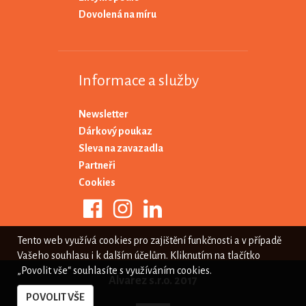
Dovolená na míru
Informace a služby
Newsletter
Dárkový poukaz
Sleva na zavazadla
Partneři
Cookies
Tento web využívá cookies pro zajištění funkčnosti a v případě
Vašeho souhlasu i k dalším účelům. Kliknutím na tlačítko
„Povolit vše“ souhlasíte s využíváním cookies.
Alvarez s.r.o. 2017
POVOLIT VŠE