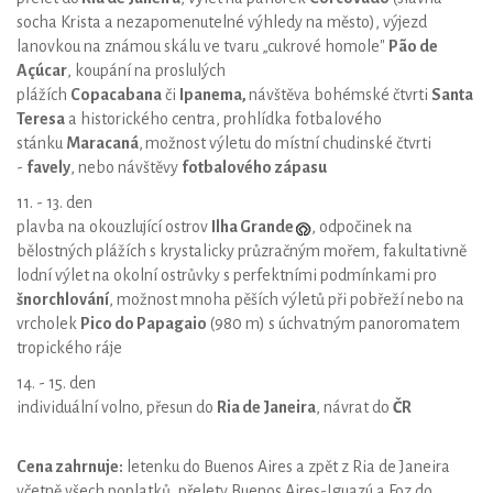
socha Krista a nezapomenutelné výhledy na město), výjezd
lanovkou na známou skálu ve tvaru „cukrové homole"
Pão de
Açúcar
, koupání na proslulých
plážích
Copacabana
či
Ipanema,
návštěva bohémské čtvrti
Santa
Teresa
a historického centra, prohlídka fotbalového
stánku
Maracaná
,
možnost výletu do místní chudinské čtvrti
-
favely
, nebo návštěvy
fotbalového zápasu
11. - 13. den
plavba na okouzlující ostrov
Ilha Grande
, odpočinek na
bělostných plážích s krystalicky průzračným mořem, fakultativně
lodní výlet na okolní ostrůvky s perfektními podmínkami pro
šnorchlování
, možnost mnoha pěších výletů při pobřeží nebo na
vrcholek
Pico do Papagaio
(980 m) s úchvatným panoromatem
tropického ráje
14. - 15. den
individuální volno, přesun do
Ria de Janeira
, návrat do
ČR
Cena zahrnuje:
letenku do Buenos Aires a zpět z Ria de Janeira
včetně všech poplatků, přelety Buenos Aires-Iguazú a Foz do