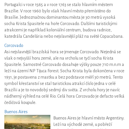
Portugalci v roce 1565 a v roce 1763 se stalo hlavním městem
Brazílie. V roce 1960 bylo však hlavní město přemístěno do
Brasílie. Jednoznačnou dominantou města je 30 metrů vysoká
socha Krista Spasitele na hoře Corcovado. Dalšími turistickými
atrakcemi je například koloniální centrum, budova radnice,
katedrála Candelária nebo nejslavnější pláž na světě Copacabana.
Corcovado
Asi nejslavnější brazilská hora se jmenuje Corcovado. Nejedná se
však o nejvyšší horu země, ale na vrcholu se tyčí socha Krista
Spasitele. Samostné Corcovado dosahuje výšky pouze 710 m.n.m a
leží na území NP Tijuca Forest. Socha Krista byla dokončena v roce
1931, je postavena z mastku a bez podstavce měří 30 metrů. Tento
symbol křesťanství se stal turistickou atrakcí číslo jedna v celé
Brazílii a je to novodobý sedmý div světa. Z vrcholu hory je navíc
nádherný výhled na celé Rio. Celá hora Corcovado je defacto velká
čedičová koupule.
Buenos Aires
Buenos Aires je hlavní město Argentiny.
Leží na východě země, u pobřeží