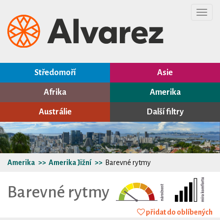
Toggl
navig
Středomoří
Asie
Afrika
Amerika
Austrálie
Další filtry
Amerika
Amerika Jižní
Barevné rytmy
Barevné rytmy
přidat do oblíbených