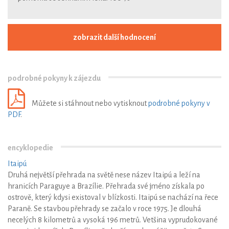
zobrazit další hodnocení
podrobné pokyny k zájezdu
Můžete si stáhnout nebo vytisknout
podrobné pokyny v
PDF
.
encyklopedie
Itaipú
Druhá největší přehrada na světě nese název Itaipú a leží na
hranicích Paraguye a Brazílie. Přehrada své jméno získala po
ostrově, který kdysi existoval v blízkosti. Itaipú se nachází na řece
Paraně. Se stavbou přehrady se začalo v roce 1975. Je dlouhá
necelých 8 kilometrů a vysoká 196 metrů. Vetšina vyprudokované