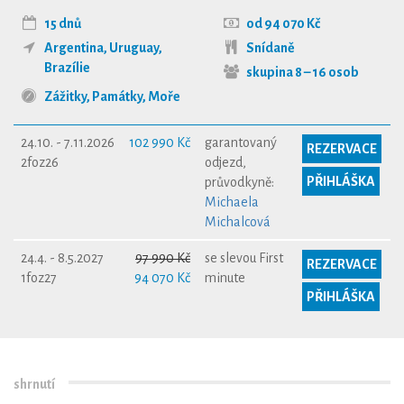
15 dnů
od 94 070 Kč
Argentina
,
Uruguay
,
Snídaně
Brazílie
skupina 8 – 16 osob
Zážitky
,
Památky
,
Moře
24.10. - 7.11.2026
102 990 Kč
garantovaný
REZERVACE
2foz26
odjezd,
PŘIHLÁŠKA
průvodkyně:
Michaela
Michalcová
24.4. - 8.5.2027
97 990 Kč
se slevou First
REZERVACE
1foz27
94 070 Kč
minute
PŘIHLÁŠKA
shrnutí