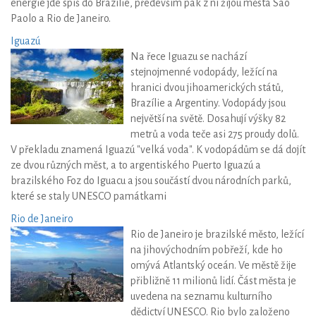
energie jde spíš do Brazílie, především pak z ní žijou města Sao
Paolo a Rio de Janeiro.
Iguazú
Na řece Iguazu se nachází
stejnojmenné vodopády, ležící na
hranici dvou jihoamerických států,
Brazílie a Argentiny. Vodopády jsou
největší na světě. Dosahují výšky 82
metrů a voda teče asi 275 proudy dolů.
V překladu znamená Iguazú "velká voda". K vodopádům se dá dojít
ze dvou různých měst, a to argentiského Puerto Iguazú a
brazilského Foz do Iguacu a jsou součástí dvou národních parků,
které se staly UNESCO památkami
Rio de Janeiro
Rio de Janeiro je brazilské město, ležící
na jihovýchodním pobřeží, kde ho
omývá Atlantský oceán. Ve městě žije
přibližně 11 milionů lidí. Část města je
uvedena na seznamu kulturního
dědictví UNESCO. Rio bylo založeno