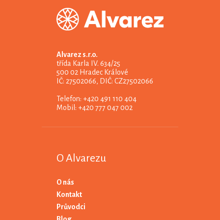
Alvarez s.r.o.
třída Karla IV. 634/25
500 02 Hradec Králové
IČ: 27502066, DIČ: CZ27502066
Telefon: +420 491 110 404
Mobil: +420 777 047 002
O Alvarezu
O nás
Kontakt
Průvodci
Blog