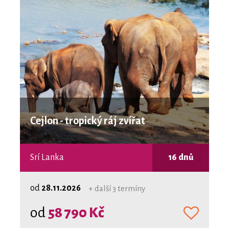
Cejlon - tropický ráj zvířat
Srí Lanka
16 dnů
od
28.11.2026
+ další 3 termíny
od
58 790 Kč