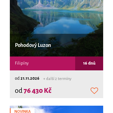
Pohodový Luzon
Filipíny
16 dnů
od
21.11.2026
+ další 2 termíny
od
76 430 Kč
NOVINKA