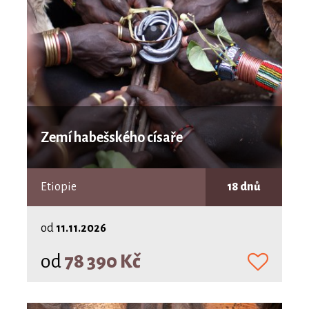
Zemí habešského císaře
Etiopie
18 dnů
od
11.11.2026
od
78 390 Kč