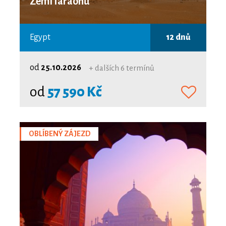
Zemí faraónů
Egypt
12 dnů
od
25.10.2026
+ dalších 6 termínů
od
57 590 Kč
OBLÍBENÝ ZÁJEZD