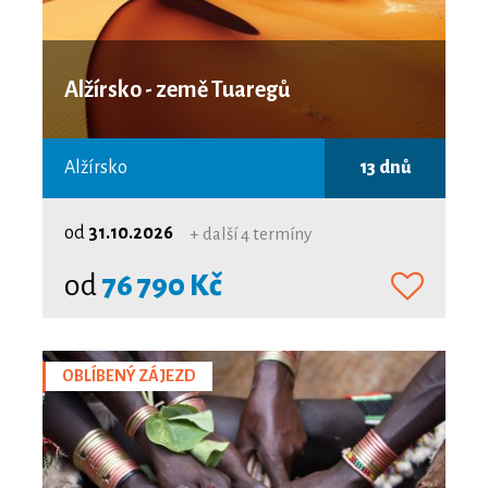
Alžírsko - země Tuaregů
Alžírsko
13 dnů
od
31.10.2026
+ další 4 termíny
od
76 790 Kč
OBLÍBENÝ ZÁJEZD