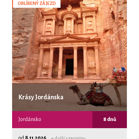
OBLÍBENÝ ZÁJEZD
Krásy Jordánska
Jordánsko
8 dnů
od
8.11.2026
+ další 3 termíny