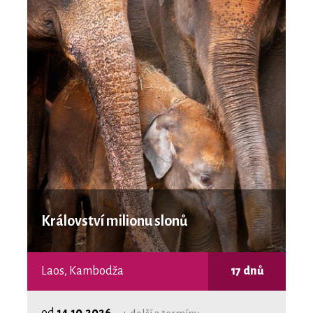
Království milionu slonů
Laos, Kambodža
17 dnů
od
14.10.2026