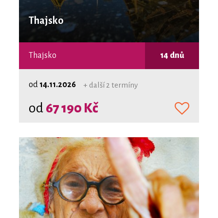
Thajsko
Thajsko
14 dnů
od
14.11.2026
+ další 2 termíny
od
67 190 Kč