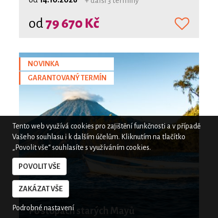
+ další 3 termíny
od
79 670 Kč
NOVINKA
GARANTOVANÝ TERMÍN
Tento web využívá cookies pro zajištění funkčnosti a v případě
Vašeho souhlasu i k dalším účelům. Kliknutím na tlačítko
„Povolit vše“ souhlasíte s využíváním cookies.
POVOLIT VŠE
ZAKÁZAT VŠE
Podrobné nastavení
Po stopách starých Mayů