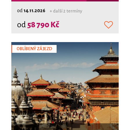
od
14.11.2026
+ další 2 termíny
od
58 790 Kč
OBLÍBENÝ ZÁJEZD