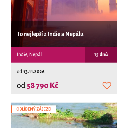
To nejlepší z Indie a Nepálu
Indie, Nepál
15 dnů
od
13.11.2026
od
58 790 Kč
OBLÍBENÝ ZÁJEZD