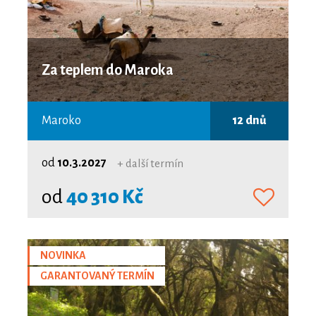
Za teplem do Maroka
Maroko
12 dnů
od
10.3.2027
+ další termín
od
40 310 Kč
NOVINKA
GARANTOVANÝ TERMÍN