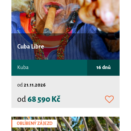
Cuba Libre
Kuba
16 dnů
od
21.11.2026
od
68 590 Kč
OBLÍBENÝ ZÁJEZD