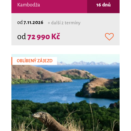
Kambodža
16 dnů
od
7.11.2026
+ další 2 termíny
od
72 990 Kč
OBLÍBENÝ ZÁJEZD