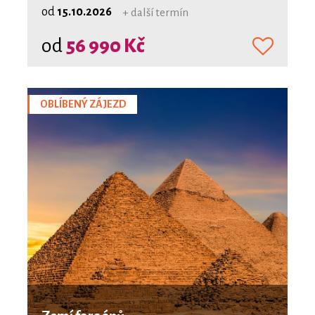
od
15.10.2026
+ další termín
od
56 990 Kč
OBLÍBENÝ ZÁJEZD