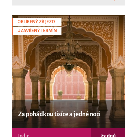
OBLÍBENÝ ZÁJEZD
UZAVŘENÝ TERMÍN
Za pohádkou tisíce a jedné noci
Indie
23 dnů