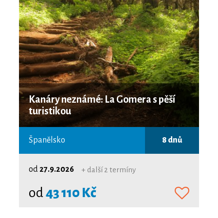
Kanáry neznámé: La Gomera s pěší
turistikou
Španělsko
8 dnů
od
27.9.2026
+ další 2 termíny
od
43 110 Kč