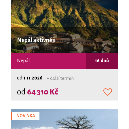
Nepál aktivněji
Nepál
16 dnů
od
1.11.2026
+ další termín
od
64 310 Kč
NOVINKA