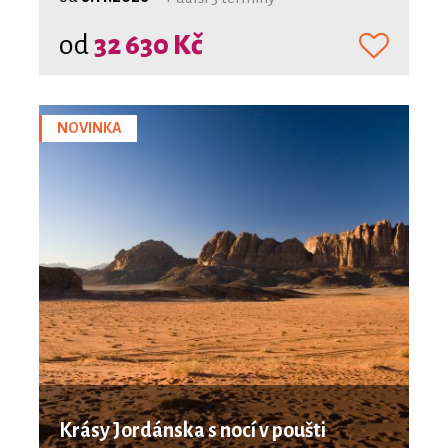
od
32 630 Kč
NOVINKA
Krásy Jordánska s nocí v poušti