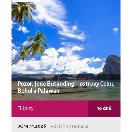
Pozor, jede Butanding! - ostrovy Cebu,
Bohol a Palawan
Filipíny
16 dnů
od
14.11.2026
+ dalších 7 termínů