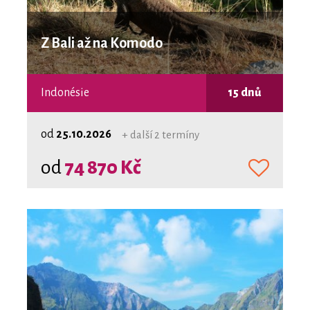
Z Bali až na Komodo
Indonésie
15 dnů
od
25.10.2026
+ další 2 termíny
od
74 870 Kč