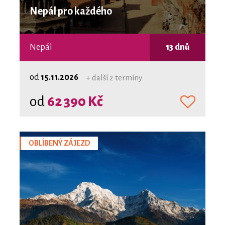
Nepál pro každého
Nepál
13 dnů
od
15.11.2026
+ další 2 termíny
od
62 390 Kč
OBLÍBENÝ ZÁJEZD