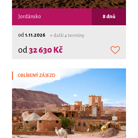
Jordánsko
8 dnů
od
1.11.2026
+ další 4 termíny
od
32 630 Kč
OBLÍBENÝ ZÁJEZD