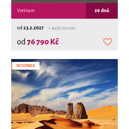
Vietnam
20 dnů
od
23.2.2027
+ další termín
od
76 790 Kč
NOVINKA