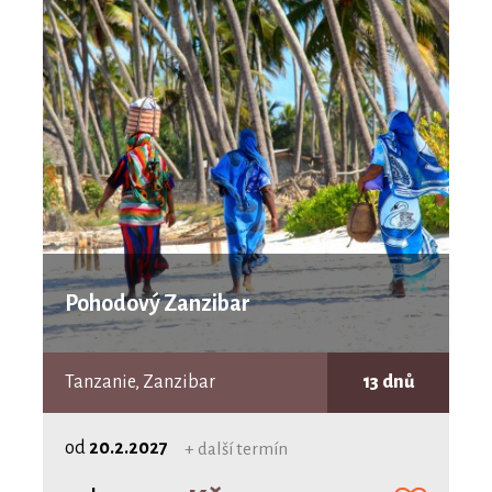
Pohodový Zanzibar
Tanzanie, Zanzibar
13 dnů
od
20.2.2027
+ další termín