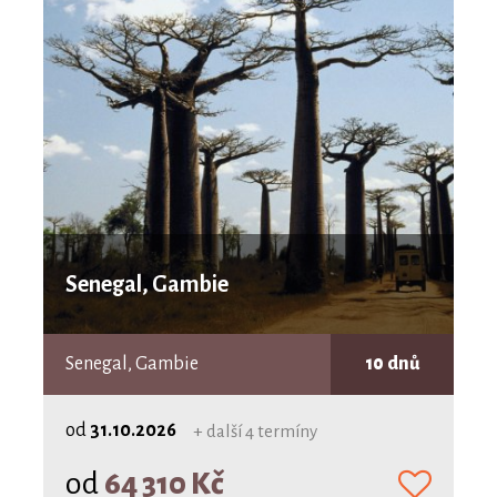
Senegal, Gambie
Senegal, Gambie
10 dnů
od
31.10.2026
+ další 4 termíny
od
64 310 Kč