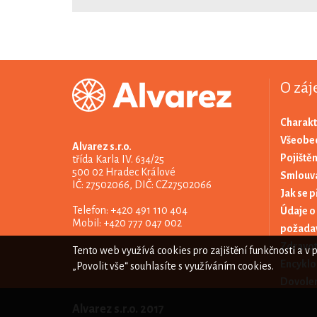
O záj
Charakt
Všeobec
Alvarez s.r.o.
Pojištěn
třída Karla IV. 634/25
500 02 Hradec Králové
Smlouva
IČ: 27502066, DIČ: CZ27502066
Jak se p
Telefon: +420 491 110 404
Údaje o
Mobil: +420 777 047 002
požada
Zdravot
Tento web využívá cookies pro zajištění funkčnosti a v 
Encyklo
„Povolit vše“ souhlasíte s využíváním cookies.
Dovolen
Alvarez s.r.o. 2017