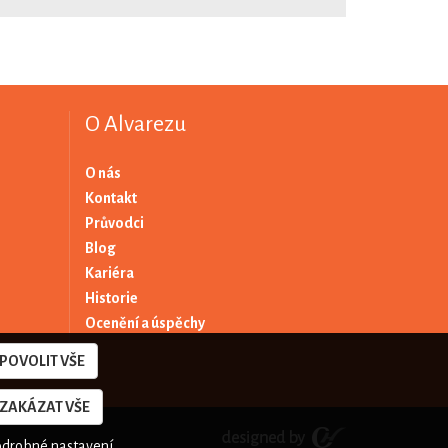
O Alvarezu
O nás
Kontakt
Průvodci
Blog
Kariéra
Historie
Ocenění a úspěchy
POVOLIT VŠE
ZAKÁZAT VŠE
odrobné nastavení