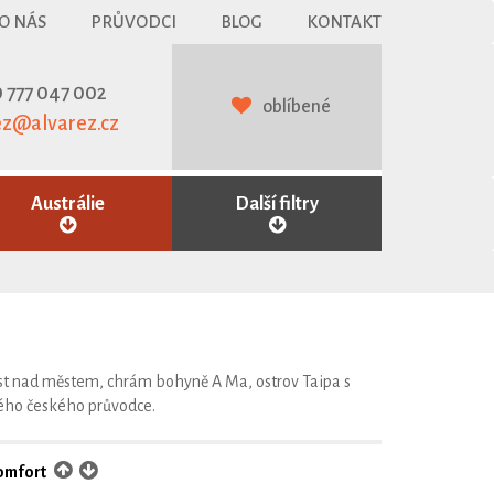
O NÁS
PRŮVODCI
BLOG
KONTAKT
 777 047 002
oblíbené
ez@alvarez.cz
Austrálie
Další filtry
st nad městem, chrám bohyně A Ma, ostrov Taipa s
ného českého průvodce.
omfort