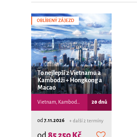
OBLÍBENÝ ZÁJEZD
To nejlepší z Vietnamu a
Kambodži + Hongkong a
Macao
Vietnam, Kambodža, Macao
20 dnů
od
7.11.2026
+ další 2 termíny
od
85 250 Kč