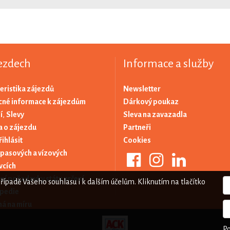
ezdech
Informace a služby
eristika zájezdů
Newsletter
né informace k zájezdům
Dárkový poukaz
í
,
Slevy
Sleva na zavazadla
 o zájezdu
Partneři
řihlásit
Cookies
 pasových a vízových
vcích
ní požadavky státu určení
případě Vašeho souhlasu i k dalším účelům. Kliknutím na tlačítko
pedie
á na míru
P