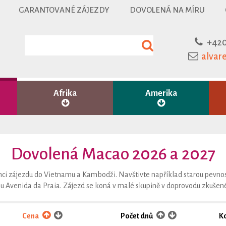
GARANTOVANÉ ZÁJEZDY
DOVOLENÁ NA MÍRU
+420
alvar
Afrika
Amerika
Dovolená Macao 2026 a 2027
mci zájezdu do Vietnamu a Kambodži. Navštivte například starou pevno
 Avenida da Praia. Zájezd se koná v malé skupině v doprovodu zkuše
Cena
Počet dnů
K