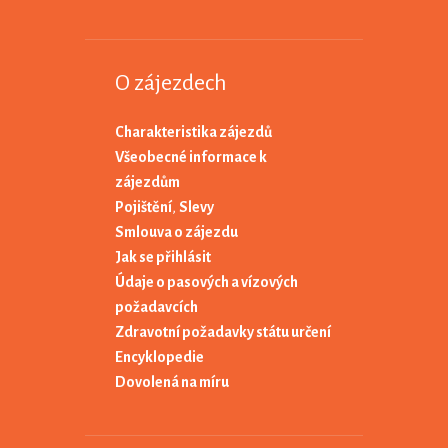
O zájezdech
Charakteristika zájezdů
Všeobecné informace k
zájezdům
Pojištění
,
Slevy
Smlouva o zájezdu
Jak se přihlásit
Údaje o pasových a vízových
požadavcích
Zdravotní požadavky státu určení
Encyklopedie
Dovolená na míru