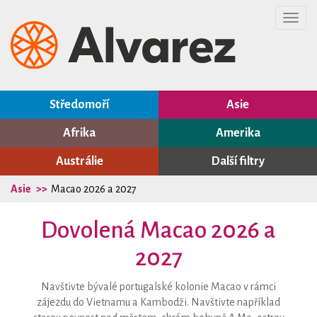
Toggl
navig
Středomoří
Asie
Afrika
Amerika
Austrálie
Další filtry
Asie
Macao 2026 a 2027
Dovolená Macao 2026 a
2027
Navštivte bývalé portugalské kolonie Macao v rámci
zájezdu do Vietnamu a Kambodži. Navštivte například