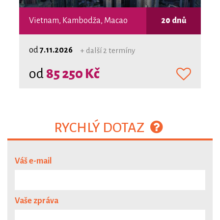
Vietnam, Kambodža, Macao
20 dnů
od
7.11.2026
+ další 2 termíny
od
85 250 Kč
RYCHLÝ DOTAZ
Váš e-mail
Vaše zpráva