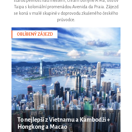
starou pevnost nad městem, chrám bohyně A Ma, ostrov
Taipa s koloniální promenádou Avenida da Praia. Zájezd
se koná v malé skupině v doprovodu zkušeného českého
průvodce.
OBLÍBENÝ ZÁJEZD
To nejlepší z Vietnamu a Kambodži +
Hongkong a Macao