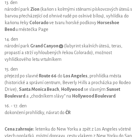
13. den
národní park
Zion
(kaňon s kolmými stěnami pískovcových útesů s
barvou přecházející od ohnivě rudé po oslnivě bílou), vyhlídka do
kaňonu řeky
Colorado
ve tvaru horské podkovy
Horseshoe
Bend
u městečka Page
14. den
národní park
Grand Canyon
(labyrint skalních útesů, teras,
propastí a strží vyhloubených řekou Colorado), možnost
vyhlídkového letu vrtulníkem
15. den
přejezd po slavné
Route 66
do
Los Angeles
, prohlídka města
(historické a správní centrum, Beverly Hills a procházka po Rodeo
Drive),
Santa Monica Beach
,
Hollywood
se slavným
Sunset
Boulevard
a „chodníkem slávy“ na
Hollywood Boulevard
16. - 17. den
dokončení prohlídky, návrat do
ČR
Cena zahrnuje:
letenku do New Yorku a zpět z Los Angeles včetně
všech poplatků, místní dopravu, cestu vlakem z New Yorku do San