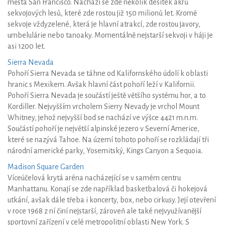
města San Francisco. Nachází se zde několik desítek akrů
sekvojových lesů, které zde rostou již 150 milionů let. Kromě
sekvoje vždyzelené, která je hlavní atrakcí, zde rostou javory,
umbelulárie nebo tanoaky. Momentálně nejstarší sekvoji v háji je
asi 1200 let.
Sierra Nevada
Pohoří Sierra Nevada se táhne od Kalifornského údolí k oblasti
hranic s Mexikem. Avšak hlavní část pohoří leží v Kalifornii.
Pohoří Sierra Nevada je součástí ještě většího systému hor, a to
Kordiller. Nejvyšším vrcholem Sierry Nevady je vrchol Mount
Whitney, jehož nejvyšší bod se nachází ve výšce 4421 m.n.m.
Součástí pohoří je největší alpinské jezero v Severní Americe,
které se nazývá Tahoe. Na území tohoto pohoří se rozkládají tři
národní americké parky, Yosemitský, Kings Canyon a Sequoia.
Madison Square Garden
Víceúčelová krytá aréna nacházející se v samém centru
Manhattanu. Konají se zde například basketbalová či hokejová
utkání, avšak dále třeba i koncerty, box, nebo cirkusy. Její otevření
v roce 1968 z ní činí nejstarší, zároveň ale také nejvyužívanější
sportovní zařízení v celé metropolitní oblasti New York. S