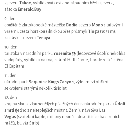
k jezeru
Tahoe
, vyhlídková cesta po západním břehu jezera,
zátoka
Emerald Bay
9. den
opuštěné zlatokopecké městečko
Bodie
, jezero
Mono
s tufovými
věžemi, cesta horskou silničkou přes průsmyk
Tioga
(3031 m),
zastávka u jezera
Tenaya
10. den
turistika v národním parku
Yosemite
(ledovcové údolí s několika
vodopády, vyhlídka na majestátní Half Dome, horolezecká stěna
El Capitan)
11. den
národní park
Sequoia a Kings Canyon
, výlet mezi obřími
sekvojemi starými několik tisíc let
12. den
krajina skal a zkamenělých písečných dun v národním parku
Údolí
smrti
(jedno z nejteplejších míst na Zemi), návštěva
Las
Vegas
(svatební kaple, miliony neonů a desetitisíce hazardních
hráčů, bulvár Strip)