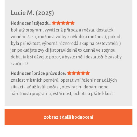
Lucie M. (2025)
Hodnocení zájezdu:
bohatý program, vyvážená příroda a města, dostatek
volného času, možnost volby z několika možností, pokud
byla příležitost, výborná různorodá skupina cestovatelů :)
jen pokud jste zvyklí jíst pravidelně 5x denně ve stejnou
dobu, tak si dávejte pozor, abyste měli dostatečné zásoby
svačin :D
Hodnocení práce průvodce:
znalost místních poměrů, operativní řešení nenadálých
situací - ať už kvůli počasí, otevíracím dobám nebo
náročnosti programu, vstřícnost, ochota a přátelskost
zobrazit další hodnocení