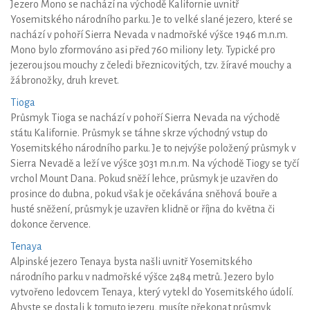
Jezero Mono se nachází na východě Kalifornie uvnitř
Yosemitského národního parku. Je to velké slané jezero, které se
nachází v pohoří Sierra Nevada v nadmořské výšce 1946 m.n.m.
Mono bylo zformováno asi před 760 miliony lety. Typické pro
jezerou jsou mouchy z čeledi březnicovitých, tzv. žíravé mouchy a
žábronožky, druh krevet.
Tioga
Průsmyk Tioga se nachází v pohoří Sierra Nevada na východě
státu Kalifornie. Průsmyk se táhne skrze východný vstup do
Yosemitského národního parku. Je to nejvýše položený průsmyk v
Sierra Nevadě a leží ve výšce 3031 m.n.m. Na východě Tiogy se tyčí
vrchol Mount Dana. Pokud sněží lehce, průsmyk je uzavřen do
prosince do dubna, pokud však je očekávána sněhová bouře a
husté sněžení, průsmyk je uzavřen klidně or října do května či
dokonce července.
Tenaya
Alpinské jezero Tenaya bysta našli uvnitř Yosemitského
národního parku v nadmořské výšce 2484 metrů. Jezero bylo
vytvořeno ledovcem Tenaya, který vytekl do Yosemitského údolí.
Abyste se dostali k tomuto jezeru, musíte překonat průsmyk