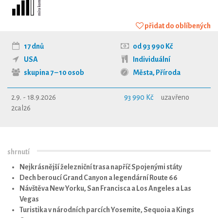
přidat do oblíbených
17 dnů
od 93 990 Kč
USA
Individuální
skupina 7 – 10 osob
Města
,
Příroda
2.9. - 18.9.2026
93 990 Kč
uzavřeno
2cal26
shrnutí
Nejkrásnější železniční trasa napříč Spojenými státy
Dech beroucí Grand Canyon a legendární Route 66
Návštěva New Yorku, San Francisca a Los Angeles a Las
Vegas
Turistika v národních parcích Yosemite, Sequoia a Kings