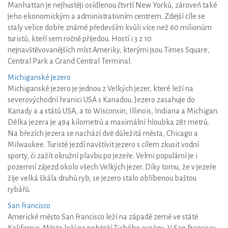
Manhattan je nejhustěji osídlenou čtvrtí New Yorků, zároveň také
jeho ekonomickým a administrativním centrem. Zdejší cíle se
staly velice dobře známé především kvůli více než 60 milionům
turistů, kteří sem ročně přijedou. Hostí i 3 z 10
nejnavštěvovanějších míst Ameriky, kterými jsou Times Square,
Central Park a Grand Central Terminal.
Michiganské jezero
Michiganské jezero je jednou z Velkých jezer, které leží na
severovýchodní hranici USA s Kanadou. Jezero zasahuje do
Kanady a 4 států USA, a to Wisconsin, Illinois, Indiana a Michigan.
Délka jezera je 494 kilometrů a maximální hloubka 281 metrů.
Na březích jezera se nachází dvě důležitá města, Chicago a
Milwaukee. Turisté jezdí navštívit jezero s cílem zkusit vodní
sporty, či zažít okružní plavbu po jezeře. Velmi populární je i
pozemní zájezd okolo všech Velkých jezer. Díky tomu, že v jezeře
žije velká škála druhů ryb, se jezero stalo oblíbenou baštou
rybářů.
San Francisco
Americké město San Francisco leží na západě země ve státě
Kalifornie. Město leží na pobřeží Tichého oceánu. V San Franciscu