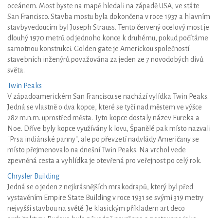
oceánem. Most byste na mapě hledali na západě USA, ve státe
San Francisco. Stavba mostu byla dokončena v roce 1937 a hlavním
stavbyvedoucím byl Joseph Strauss. Tento červený ocelový most je
dlouhý 1970 metrů od jednoho konce k druhému, pokud počítáme
samotnou konstrukci. Golden gate je Americkou společností
stavebních inženýrů považována za jeden ze 7 novodobých divů
světa.
Twin Peaks
V západoamerickém San Franciscu se nachází vylídka Twin Peaks.
Jedná se vlastně o dva kopce, které se tyčí nad městem ve výšce
282 m.n.m. uprostřed města. Tyto kopce dostaly název Eureka a
Noe. Dříve byly kopce využívány k lovu, Španělé pak místo nazvali
"Prsa indiánské panny", ale po převzetí nadvlády Američany se
místo přejmenovalo na dnešní Twin Peaks. Na vrchol vede
zpevněná cesta a vyhlídka je otevřená pro veřejnost po celý rok.
Chrysler Building
Jedná se o jeden z nejkrásnějších mrakodrapů, který byl před
vystavěním Empire State Building v roce 1931 se svými 319 metry
nejvyšší stavbou na světě. Je klasickým příkladem art deco