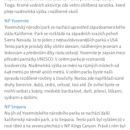
Tioga. Kromě vodních aktivit je zde velmi oblíbená turistika, které
přeje nadmořská výška i nádherné okolí.
NP Yosemite
Yosemitský národní park se nachází uprostřed západoamerického
státu Kalifornie. Park se rozkládá na západních svazích pohoří
Sierra Nevada. Je to jeden z nejnavštěvovanějších parků v USA.
Tento park je proslulý díky obřím útesům, nádherným jezerům a
ledovcům a především díky růstu sekvojí. Yosemite je zapsán mezi
přírodní památky UNESCO. V celém parku je rozmanitá
biodiverzita. Nadmořská výška se mění na různých místech od
648 metrů po téměř 4000 metrů. V celém parku byste našli
opravdu rozdílené rostliny a živočichy. Rostou zde například různé
druhy borovice, dubů, cedrů, sekvojí, tisů atd. Ze zvířat byste se
mohli setkat s kojoty, medvědi baribalové, datli, jelenci, liškami,
vydrami a dalšími.
NP Sequoia
Na jih od Yosemitského národního parku se nachází další
kalifornský národní park, a to Sequoia. Tento park byl vylášen již v
roce 1890 a na severu přechází v NP Kings Canyon. Právě s ním byl