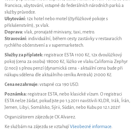
Francisca, ubytování, vstupné do federálních národních parků a
služby průvodce.
Ubytování:
12x hotel nebo motel (čtyřlůžkové pokoje s
příslušenstvím), 3x vlak.
Doprava:
vlak, pronajaté minivany, taxi, metro.
Stravování:
individuální, během cesty zastávky v restauracích
rychlého občerstvení a v supermarketech.
Služby za příplatek:
registrace ESTA 1100 Kč, 12x dvoulůžkový
pokoj (cena za osobu) 18000 Kč, lůžko ve vlaku California Zephyr
(2 noci) s plnou penzí (dynamická cena - aktuální cena bude při
nákupu sdělena dle aktuálního ceníku Amtrak) 21000 Kč.
Cena nezahrnuje:
vstupné cca 190 USD.
Poznámka:
registrace ESTA, nebo klasické vízum. O registraci
ESTA nelze žádat, pokud jste po 1.3.2011 navštívili KLDR, Irák, Írán,
Jemen, Libyi, Somálsko, Sýrii, Súdán, nebo Kubu po 12.1.2021!
Organizátorem zájezdu je CK Alvarez.
Ke službám na zájezdu se vztahují
Všeobecné informace
.