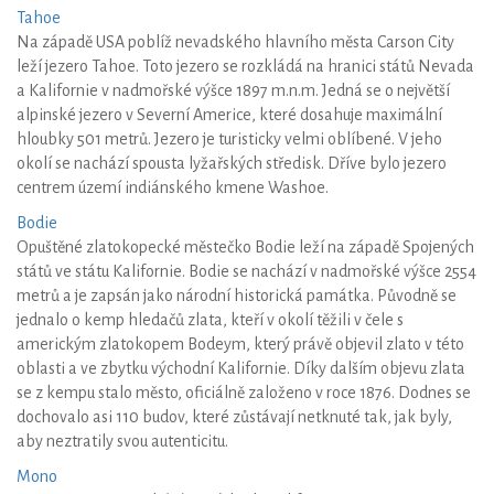
Tahoe
Na západě USA poblíž nevadského hlavního města Carson City
leží jezero Tahoe. Toto jezero se rozkládá na hranici států Nevada
a Kalifornie v nadmořské výšce 1897 m.n.m. Jedná se o největší
alpinské jezero v Severní Americe, které dosahuje maximální
hloubky 501 metrů. Jezero je turisticky velmi oblíbené. V jeho
okolí se nachází spousta lyžařských středisk. Dříve bylo jezero
centrem území indiánského kmene Washoe.
Bodie
Opuštěné zlatokopecké městečko Bodie leží na západě Spojených
států ve státu Kalifornie. Bodie se nachází v nadmořské výšce 2554
metrů a je zapsán jako národní historická památka. Původně se
jednalo o kemp hledačů zlata, kteří v okolí těžili v čele s
americkým zlatokopem Bodeym, který právě objevil zlato v této
oblasti a ve zbytku východní Kalifornie. Díky dalším objevu zlata
se z kempu stalo město, oficiálně založeno v roce 1876. Dodnes se
dochovalo asi 110 budov, které zůstávají netknuté tak, jak byly,
aby neztratily svou autenticitu.
Mono