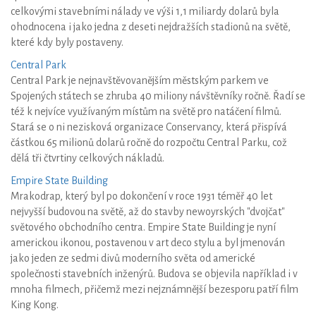
celkovými stavebními nálady ve výši 1,1 miliardy dolarů byla
ohodnocena i jako jedna z deseti nejdražších stadionů na světě,
které kdy byly postaveny.
Central Park
Central Park je nejnavštěvovanějším městským parkem ve
Spojených státech se zhruba 40 miliony návštěvníky ročně. Řadí se
též k nejvíce využívaným místům na světě pro natáčení filmů.
Stará se o ni nezisková organizace Conservancy, která přispívá
částkou 65 milionů dolarů ročně do rozpočtu Central Parku, což
dělá tři čtvrtiny celkových nákladů.
Empire State Building
Mrakodrap, který byl po dokončení v roce 1931 téměř 40 let
nejvyšší budovou na světě, až do stavby newoyrských "dvojčat"
světového obchodního centra. Empire State Building je nyní
americkou ikonou, postavenou v art deco stylu a byl jmenován
jako jeden ze sedmi divů moderního světa od americké
společnosti stavebních inženýrů. Budova se objevila například i v
mnoha filmech, přičemž mezi nejznámnější bezesporu patří film
King Kong.