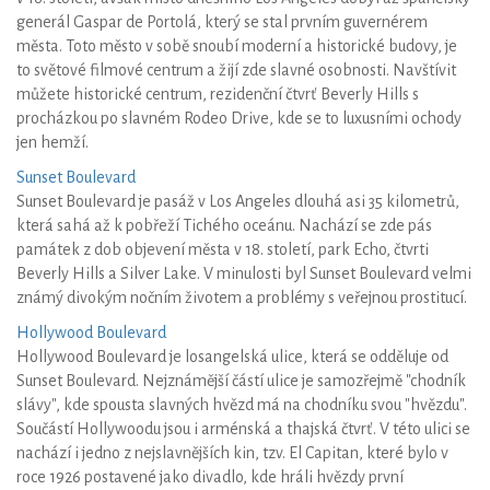
generál Gaspar de Portolá, který se stal prvním guvernérem
města. Toto město v sobě snoubí moderní a historické budovy, je
to světové filmové centrum a žijí zde slavné osobnosti. Navštívit
můžete historické centrum, rezidenční čtvrť Beverly Hills s
procházkou po slavném Rodeo Drive, kde se to luxusními ochody
jen hemží.
Sunset Boulevard
Sunset Boulevard je pasáž v Los Angeles dlouhá asi 35 kilometrů,
která sahá až k pobřeží Tichého oceánu. Nachází se zde pás
památek z dob objevení města v 18. století, park Echo, čtvrti
Beverly Hills a Silver Lake. V minulosti byl Sunset Boulevard velmi
známý divokým nočním životem a problémy s veřejnou prostitucí.
Hollywood Boulevard
Hollywood Boulevard je losangelská ulice, která se odděluje od
Sunset Boulevard. Nejznámější částí ulice je samozřejmě "chodník
slávy", kde spousta slavných hvězd má na chodníku svou "hvězdu".
Součástí Hollywoodu jsou i arménská a thajská čtvrť. V této ulici se
nachází i jedno z nejslavnějších kin, tzv. El Capitan, které bylo v
roce 1926 postavené jako divadlo, kde hráli hvězdy první