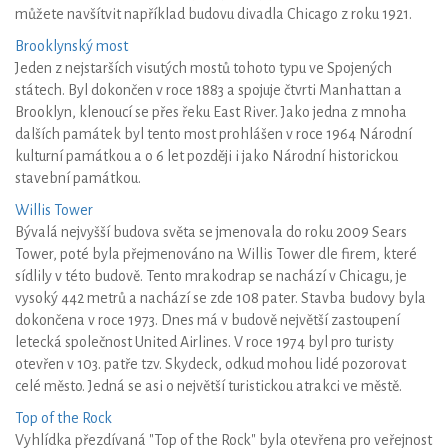
můžete navšítvit například budovu divadla Chicago z roku 1921.
Brooklynský most
Jeden z nejstarších visutých mostů tohoto typu ve Spojených
státech. Byl dokončen v roce 1883 a spojuje čtvrti Manhattan a
Brooklyn, klenoucí se přes řeku East River. Jako jedna z mnoha
dalších památek byl tento most prohlášen v roce 1964 Národní
kulturní památkou a o 6 let později i jako Národní historickou
stavební památkou.
Willis Tower
Bývalá nejvyšší budova světa se jmenovala do roku 2009 Sears
Tower, poté byla přejmenováno na Willis Tower dle firem, které
sídlily v této budově. Tento mrakodrap se nachází v Chicagu, je
vysoký 442 metrů a nachází se zde 108 pater. Stavba budovy byla
dokončena v roce 1973. Dnes má v budově největší zastoupení
letecká společnost United Airlines. V roce 1974 byl pro turisty
otevřen v 103. patře tzv. Skydeck, odkud mohou lidé pozorovat
celé město. Jedná se asi o největší turistickou atrakci ve městě.
Top of the Rock
Vyhlídka přezdívaná "Top of the Rock" byla otevřena pro veřejnost