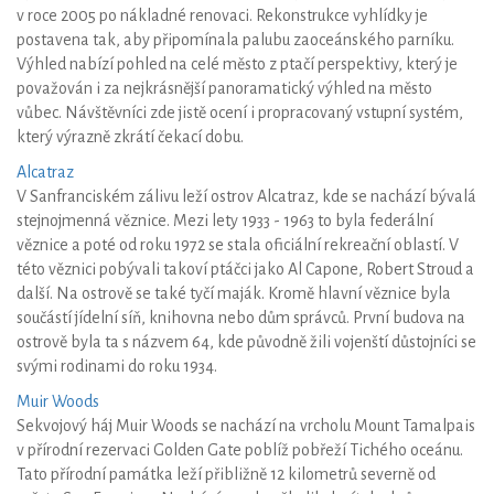
v roce 2005 po nákladné renovaci. Rekonstrukce vyhlídky je
postavena tak, aby připomínala palubu zaoceánského parníku.
Výhled nabízí pohled na celé město z ptačí perspektivy, který je
považován i za nejkrásnější panoramatický výhled na město
vůbec. Návštěvníci zde jistě ocení i propracovaný vstupní systém,
který výrazně zkrátí čekací dobu.
Alcatraz
V Sanfranciském zálivu leží ostrov Alcatraz, kde se nachází bývalá
stejnojmenná věznice. Mezi lety 1933 - 1963 to byla federální
věznice a poté od roku 1972 se stala oficiální rekreační oblastí. V
této věznici pobývali takoví ptáčci jako Al Capone, Robert Stroud a
další. Na ostrově se také tyčí maják. Kromě hlavní věznice byla
součástí jídelní síň, knihovna nebo dům správců. První budova na
ostrově byla ta s názvem 64, kde původně žili vojenští důstojníci se
svými rodinami do roku 1934.
Muir Woods
Sekvojový háj Muir Woods se nachází na vrcholu Mount Tamalpais
v přírodní rezervaci Golden Gate poblíž pobřeží Tichého oceánu.
Tato přírodní památka leží přibližně 12 kilometrů severně od