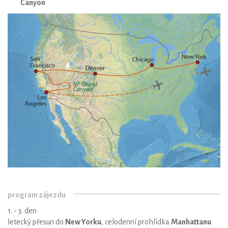
Canyon
program zájezdu
1. - 3. den
letecký přesun do
New Yorku
, celodenní prohlídka
Manhattanu