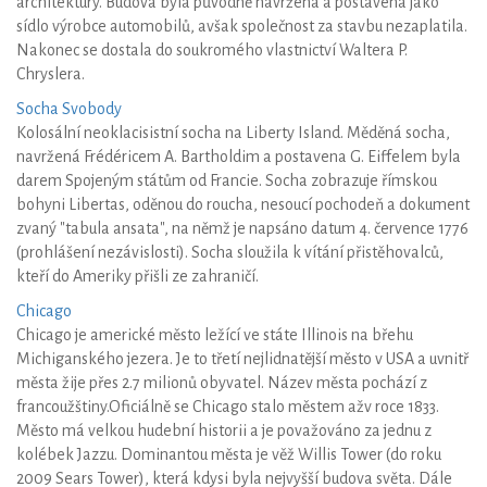
architektury. Budova byla původně navržena a postavena jako
sídlo výrobce automobilů, avšak společnost za stavbu nezaplatila.
Nakonec se dostala do soukromého vlastnictví Waltera P.
Chryslera.
Socha Svobody
Kolosální neoklacisistní socha na Liberty Island. Měděná socha,
navržená Frédéricem A. Bartholdim a postavena G. Eiffelem byla
darem Spojeným státům od Francie. Socha zobrazuje římskou
bohyni Libertas, oděnou do roucha, nesoucí pochodeň a dokument
zvaný "tabula ansata", na němž je napsáno datum 4. července 1776
(prohlášení nezávislosti). Socha sloužila k vítání přistěhovalců,
kteří do Ameriky přišli ze zahraničí.
Chicago
Chicago je americké město ležící ve státe Illinois na břehu
Michiganského jezera. Je to třetí nejlidnatější město v USA a uvnitř
města žije přes 2.7 milionů obyvatel. Název města pochází z
francoužštiny.Oficiálně se Chicago stalo městem ažv roce 1833.
Město má velkou hudební historii a je považováno za jednu z
kolébek Jazzu. Dominantou města je věž Willis Tower (do roku
2009 Sears Tower), která kdysi byla nejvyšší budova světa. Dále