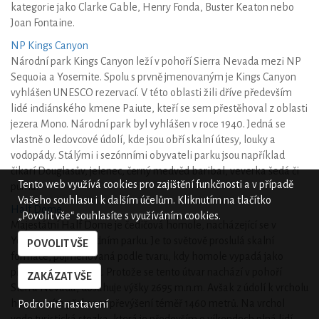
kategorie jako Clarke Gable, Henry Fonda, Buster Keaton nebo
Joan Fontaine.
NP Kings Canyon
Národní park Kings Canyon leží v pohoří Sierra Nevada mezi NP
Sequoia a Yosemite. Spolu s prvně jmenovaným je Kings Canyon
vyhlášen UNESCO rezervací. V této oblasti žili dříve především
lidé indiánského kmene Paiute, kteří se sem přestěhoval z oblasti
jezera Mono. Národní park byl vyhlášen v roce 1940. Jedná se
vlastně o ledovcové údolí, kde jsou obří skalní útesy, louky a
vodopády. Stálými i sezónními obyvateli parku jsou například
čikarí Douglasův, jelenec, černý medvěd baribal, veverka šedá či
Tento web využívá cookies pro zajištění funkčnosti a v případě
puma.
Vašeho souhlasu i k dalším účelům. Kliknutím na tlačítko
Half Dome
„Povolit vše“ souhlasíte s využíváním cookies.
Majestátní Half Dome je čedičová homole, nacházející se v
Yosemitském národním parku. Je to světově proslulá skalní
POVOLIT VŠE
formace, pojmenovaná podle tvaru, kdy homole vypadá jako
přepůlená uprostřed. Protože se tento útvar nachází v pohoří
ZAKÁZAT VŠE
Sierra Nevada, dosahuje výšky 2695 m.n.m. Avšak z údolí k vrcholu
hory musíte překonat převýšení téměř 1460 metrů. Na vrchol
Podrobné nastavení
vede turistická stezka, která je především o víkendech plná lidí.