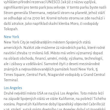
vyhlášen přírodní rezervací UNESCO. Jak již z názvu vyplývá,
signifikantní pro tento park jsou sekvoje. V tomto parku byste našli
Strom generála Shermana, nejstarší strom na planetě, jehož stáří
se odhaduje až na 2700 let. Kromě tohoto stromu se zde nachází i
další atrakce, jako například skalní klenba Moro, či vodopády
Tokopah.
New York
New York City je nejlidnatějším městem Spojených států
amerických. Nalézt zde můžeme 22 národních parků, které ročně
navštíví zhruba 17 milonů lidí. Město má velmi významný dopad
na oblasti obchodu, financí, umění, módy, výzkumu, technologií,
ale i zábavy a vzdělávání. Samotné čtyři z deseti mezinárodně
známých a nejnavštěvovanějších památek hostí New York, tj.
Times Square, Central Park, Niagarské vodopády a Grand Central
Terminal.
Los Angeles
Druhé největší město USA se nazývá Los Angeles. Toto město leží
na západě Spojených států ve státe Kalifornie, na pobřeží Tichého
oceánu. Poprvé jih Kalifornie dobyl španělský objevitel Cabrillo již
v 16. století, avšak místo dnešního Los Angeles dobyl až španělský