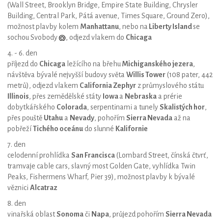
(Wall Street, Brooklyn Bridge, Empire State Building, Chrysler
Building, Central Park, Pátá avenue, Times Square, Ground Zero),
možnost plavby kolem
Manhattanu
, nebo na
Liberty Island
se
sochou Svobody
, odjezd vlakem do
Chicaga
4. - 6. den
příjezd do
Chicaga
ležícího na břehu
Michiganského jezera
,
návštěva bývalé nejvyšší budovy světa
Willis Tower
(108 pater, 442
metrů), odjezd vlakem
California Zephyr
z průmyslového státu
Illinois
, přes zemědělské státy
Iowa
a
Nebraska
a prérie
dobytkářského
Colorada
, serpentinami a tunely
Skalistých hor
,
přes pouště
Utahu
a
Nevady
, pohořím
Sierra Nevada
až na
pobřeží
Tichého oceánu
do slunné
Kalifornie
7. den
celodenní prohlídka
San Francisca
(Lombard Street, čínská čtvrť,
tramvaje cable cars, slavný most Golden Gate, vyhlídka Twin
Peaks, Fishermens Wharf, Pier 39), možnost plavby k bývalé
věznici
Alcatraz
8. den
vinařská oblast
Sonoma
či
Napa
, průjezd pohořím
Sierra Nevada