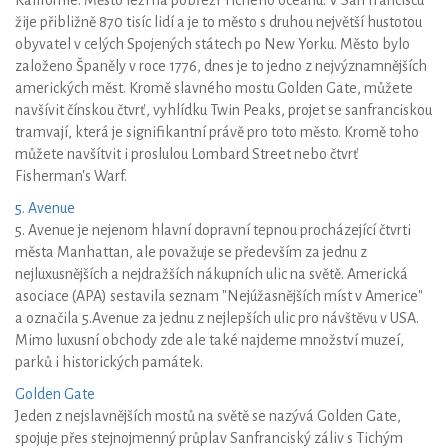
žije přibližně 870 tisíc lidí a je to město s druhou největší hustotou
obyvatel v celých Spojených státech po New Yorku. Město bylo
založeno Španěly v roce 1776, dnes je to jedno z nejvýznamnějších
amerických měst. Kromě slavného mostu Golden Gate, můžete
navšívit čínskou čtvrť, vyhlídku Twin Peaks, projet se sanfranciskou
tramvají, která je signifikantní právě pro toto město. Kromě toho
můžete navšítvit i proslulou Lombard Street nebo čtvrť
Fisherman's Warf.
5. Avenue
5. Avenue je nejenom hlavní dopravní tepnou procházející čtvrti
města Manhattan, ale považuje se především za jednu z
nejluxusnějších a nejdražších nákupních ulic na světě. Americká
asociace (APA) sestavila seznam "Nejúžasnějších míst v Americe"
a označila 5.Avenue za jednu z nejlepších ulic pro návštěvu v USA.
Mimo luxusní obchody zde ale také najdeme množství muzeí,
parků i historických památek.
Golden Gate
Jeden z nejslavnějších mostů na světě se nazývá Golden Gate,
spojuje přes stejnojmenný průplav Sanfranciský záliv s Tichým