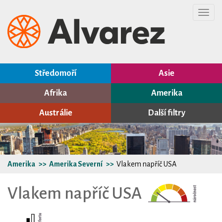
Toggl
navig
Středomoří
Asie
Afrika
Amerika
Austrálie
Další filtry
Amerika
Amerika Severní
Vlakem napříč USA
Vlakem napříč USA