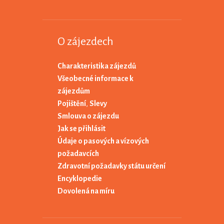
O zájezdech
Charakteristika zájezdů
Všeobecné informace k
zájezdům
Pojištění
,
Slevy
Smlouva o zájezdu
Jak se přihlásit
Údaje o pasových a vízových
požadavcích
Zdravotní požadavky státu určení
Encyklopedie
Dovolená na míru