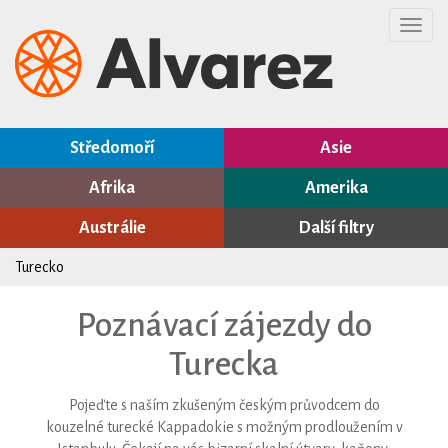
Toggl
navig
Středomoří
Asie
Afrika
Amerika
Austrálie
Další filtry
Turecko
Poznávací zájezdy do
Turecka
Pojeďte s naším zkušeným českým průvodcem do
kouzelné turecké Kappadokie s možným prodloužením v