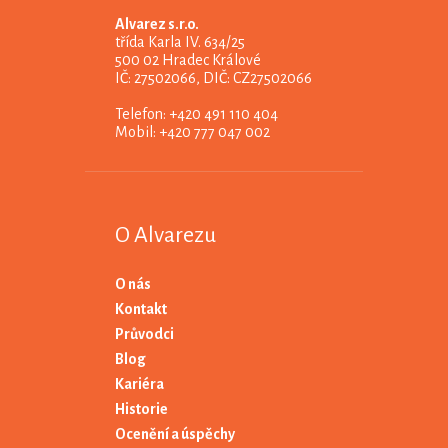
Alvarez s.r.o.
třída Karla IV. 634/25
500 02 Hradec Králové
IČ: 27502066, DIČ: CZ27502066
Telefon: +420 491 110 404
Mobil: +420 777 047 002
O Alvarezu
O nás
Kontakt
Průvodci
Blog
Kariéra
Historie
Ocenění a úspěchy