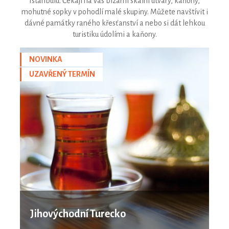
Istanbulu. Čekají na vás bizarní skalní útvary, kaňony,
mohutné sopky v pohodlí malé skupiny. Můžete navštívit i
dávné památky raného křesťanství a nebo si dát lehkou
turistiku údolími a kaňony.
NOVINKA
UZAVŘENÝ TERMÍN
Jihovýchodní Turecko