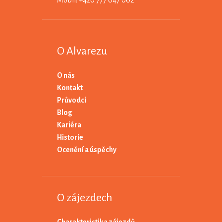
Mobil: +420 777 047 002
O Alvarezu
O nás
Kontakt
Průvodci
Blog
Kariéra
Historie
Ocenění a úspěchy
O zájezdech