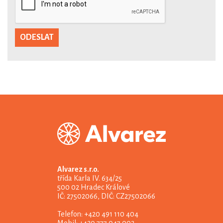
Alvarez s.r.o.
třída Karla IV. 634/25
500 02 Hradec Králové
IČ: 27502066, DIČ: CZ27502066
Telefon: +420 491 110 404