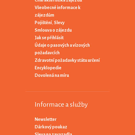
Charakteristika zájezdů
Všeobecné informace k
zájezdům
Pojištění
,
Slevy
Smlouva o zájezdu
Jak se přihlásit
Údaje o pasových a vízových
požadavcích
Zdravotní požadavky státu určení
Encyklopedie
Dovolená na míru
Informace a služby
Newsletter
Dárkový poukaz
Sleva na zavazadla