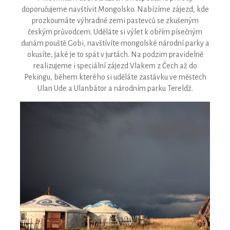
doporučujeme navštívit Mongolsko. Nabízíme zájezd, kde
prozkoumáte výhradně zemi pastevců se zkušeným
českým průvodcem. Uděláte si výlet k obřím písečným
dunám pouště Gobi, navštívíte mongolské národní parky a
okusíte, jaké je to spát v jurtách. Na podzim pravidelně
realizujeme i speciální zájezd Vlakem z Čech až do
Pekingu, během kterého si uděláte zastávku ve městech
Ulan Ude a Ulanbátor a národním parku Tereldž.