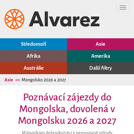
Toggl
navig
Středomoří
Asie
Afrika
Amerika
Austrálie
Další filtry
Asie
Mongolsko 2026 a 2027
Poznávací zájezdy do
Mongolska, dovolená v
Mongolsku 2026 a 2027
Milovníkům dobrodružství a nespoutané přírody