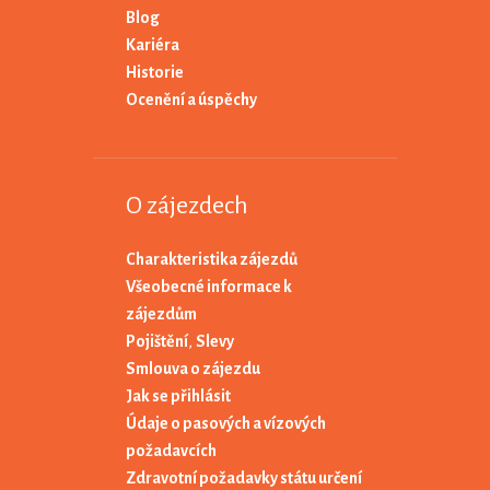
Blog
Kariéra
Historie
Ocenění a úspěchy
O zájezdech
Charakteristika zájezdů
Všeobecné informace k
zájezdům
Pojištění
,
Slevy
Smlouva o zájezdu
Jak se přihlásit
Údaje o pasových a vízových
požadavcích
Zdravotní požadavky státu určení