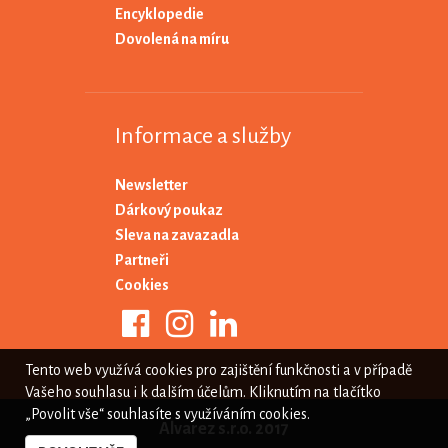
Encyklopedie
Dovolená na míru
Informace a služby
Newsletter
Dárkový poukaz
Sleva na zavazadla
Partneři
Cookies
Tento web využívá cookies pro zajištění funkčnosti a v případě
Vašeho souhlasu i k dalším účelům. Kliknutím na tlačítko
„Povolit vše“ souhlasíte s využíváním cookies.
Alvarez s.r.o. 2017