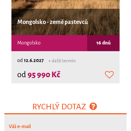
Mongolsko - země pastevců
Mongolsko
16 dnů
od
12.6.2027
+ další termín
od
95 990 Kč
RYCHLÝ DOTAZ
Váš e-mail