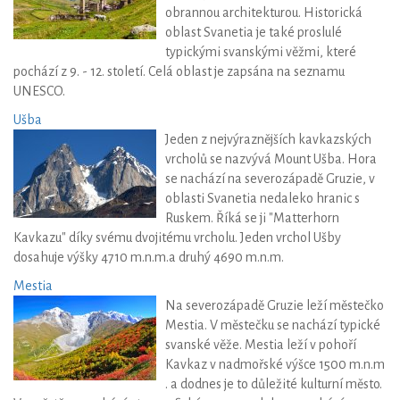
obrannou architekturou. Historická
oblast Svanetia je také proslulé
typickými svanskými věžmi, které
pochází z 9. - 12. století. Celá oblast je zapsána na seznamu
UNESCO.
Ušba
Jeden z nejvýraznějších kavkazských
vrcholů se nazvývá Mount Ušba. Hora
se nachází na severozápadě Gruzie, v
oblasti Svanetia nedaleko hranic s
Ruskem. Říká se ji "Matterhorn
Kavkazu" díky svému dvojitému vrcholu. Jeden vrchol Ušby
dosahuje výšky 4710 m.n.m.a druhý 4690 m.n.m.
Mestia
Na severozápadě Gruzie leží městečko
Mestia. V městečku se nachází typické
svanské věže. Mestia leží v pohoří
Kavkaz v nadmořské výšce 1500 m.n.m
. a dodnes je to důležité kulturní město.