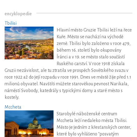
encyklopedie
Tbilisi
Hlavní město Gruzie Tbilisi leží na řece
Kuře. Město se nachází na východě
země. Tbilisi bylo založeno v roce 479,
během 16. století bylo okupovány
Íránci a v 19. se město stalo součástí
Ruského carství. V roce 1918 získala
Gruzii nezávislost, ale tu ztratila ve prospěch Sovětského svazu v
roce 1922 až do její rozpadu v roce 1991. Dnes ve městě žije před 1.1
milionů obyvatel. Navštíti můžete starověkou pevnost Narikala,
náměstí Svobody, katedrály s typickými domy a staré město s
kostely.
Mccheta
Starobylé náboženské centrum
Mccheta leží nedaleko města Tbilisi.
Město je jedním z křesťanských center,
které bylo vyhlášeno "posvatým