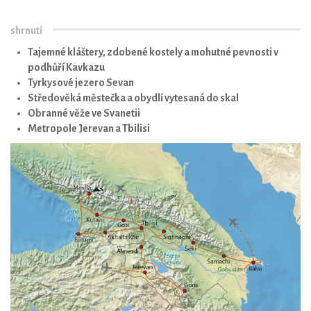
shrnutí
Tajemné kláštery, zdobené kostely a mohutné pevnosti v
podhůří Kavkazu
Tyrkysové jezero Sevan
Středověká městečka a obydlí vytesaná do skal
Obranné věže ve Svanetii
Metropole Jerevan a Tbilisi