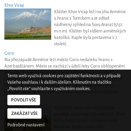
Khor Virap
Klášter Khor Virap leží na jihu Arménie
u hranic s Tureckem a je odtud
nádherný výhled na horu Ararat (5137
m.n.m). Klášter byl sídlem arménských
katolíků. Kaple byla postavena v 7.
století,
Goris
Na jihozápadě Arménie leží město Goris nedaleko hranic s
Azerbajdžánem. Město se nachází v údolí řeky Goris obklopeném
pohořím Zangezur. Ve městě a jeho okolí můžete navštívit
Tento web využívá cookies pro zajištění funkčnosti a v případě
například Kostel svatého Hripsime, postavený v roce 1771, jehož
Vašeho souhlasu i k dalším účelům. Kliknutím na tlačítko
základy pochází ze 4. století a dále klášterní komplex Tatev,
„Povolit vše“ souhlasíte s využíváním cookies.
jeskynní vesničku Starý Khndzoresk či archeologické muzeum.
POVOLIT VŠE
Karahunj
Kamenná observatoř Karahunj je
ZAKÁZAT VŠE
pravěké archeologické naleziště, které
leží u města Sisian na jihovýchodě
Podrobné nastavení
Arménie. Doba vzniku této