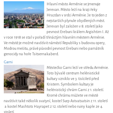
Hlavní město Arménie se jmenuje
Jerevan. Město leží na kraji řeky
Hrazdan v srdci Arménie. Je to jeden z
nejstarších plynule obydlených měst.
Jerevan byl založen v 8. století jako
pevnost Erebuni králem Argishtim I. Až
v roce 1918 se stal v pořadí třináctým hlavním městem Arménie.
Ve městě je možné navštívit náměstí Republiky s budovou opery,
Modrou mešitu, právě původní pevnost Erebuni nebo památník
genocidy na hoře Tsitsernakaberd.
Garni
Městečko Garni leží ve středu Arménie.
Toto bývalé centrum helénistické
kultury vzniklo ve 3. tisíciletí před
Kristem. Symbolem kultury je
helénistický chrám Garni z 1. století.
Kromě chrámu můžete ve městě
navštívit také několik svatyní, kostel Surp Astvatsatsin z 11. století
a kostel Mashtots Hayrapet z 12. století nebo ruiny kaple ze 4.
století.