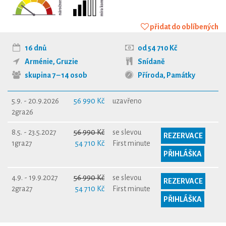
přidat do oblíbených
16 dnů
od 54 710 Kč
Arménie
,
Gruzie
Snídaně
skupina 7 – 14 osob
Příroda
,
Památky
5.9. - 20.9.2026
56 990 Kč
uzavřeno
2gra26
8.5. - 23.5.2027
56 990 Kč
se slevou
REZERVACE
1gra27
54 710 Kč
First minute
PŘIHLÁŠKA
4.9. - 19.9.2027
56 990 Kč
se slevou
REZERVACE
2gra27
54 710 Kč
First minute
PŘIHLÁŠKA