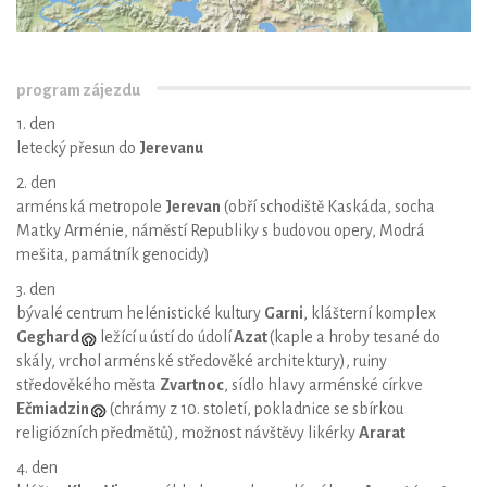
program zájezdu
1. den
letecký přesun do
Jerevanu
2. den
arménská metropole
Jerevan
(obří schodiště Kaskáda, socha
Matky Arménie, náměstí Republiky s budovou opery, Modrá
mešita, památník genocidy)
3. den
bývalé centrum helénistické kultury
Garni
, klášterní komplex
Geghard
ležící u ústí do údolí
Azat
(kaple a hroby tesané do
skály, vrchol arménské středověké architektury), ruiny
středověkého města
Zvartnoc
, sídlo hlavy arménské církve
Ečmiadzin
(chrámy z 10. století, pokladnice se sbírkou
religiózních předmětů), možnost návštěvy likérky
Ararat
4. den