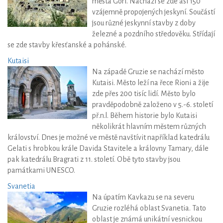
města Gori. Nachází se zde asi 150
vzájemně propojených jeskyní. Součástí
jsou různé jeskynní stavby z doby
železné a pozdního středověku. Střídají
se zde stavby křesťanské a pohánské.
Kutaisi
Na západě Gruzie se nachází město
Kutaisi. Město leží na řece Rioni a žije
zde přes 200 tisíc lidí. Město bylo
pravděpodobně založeno v 5.-6. století
př.n.l. Během historie bylo Kutaisi
několikrát hlavním městem různých
království. Dnes je možné ve městě navštívit například katedrálu
Gelati s hrobkou krále Davida Stavitele a královny Tamary, dále
pak katedrálu Bragrati z 11. století. Obě tyto stavby jsou
památkami UNESCO.
Svanetia
Na úpatím Kavkazu se na severu
Gruzie rozléhá oblast Svanetia. Tato
oblast je známá unikátní vesnickou