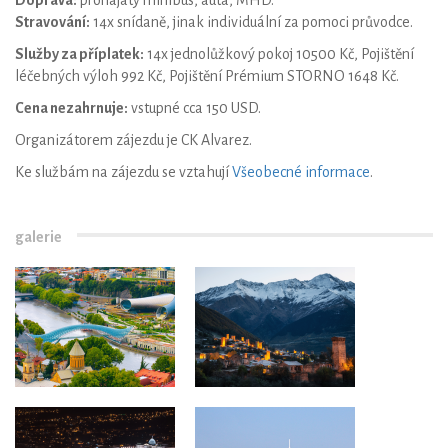
Doprava:
pronajatý minibus, auta, MHD.
Stravování:
14x snídaně, jinak individuální za pomoci průvodce.
Služby za příplatek:
14x jednolůžkový pokoj 10500 Kč, Pojištění
léčebných výloh 992 Kč, Pojištění Prémium STORNO 1648 Kč.
Cena nezahrnuje:
vstupné cca 150 USD.
Organizátorem zájezdu je CK Alvarez.
Ke službám na zájezdu se vztahují
Všeobecné informace
.
galerie