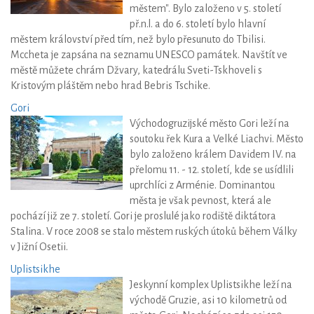
městem". Bylo založeno v 5. století
př.n.l. a do 6. století bylo hlavní
městem království před tím, než bylo přesunuto do Tbilisi.
Mccheta je zapsána na seznamu UNESCO památek. Navštít ve
městě můžete chrám Džvary, katedrálu Sveti-Tskhoveli s
Kristovým pláštěm nebo hrad Bebris Tschike.
Gori
Východogruzijské město Gori leží na
soutoku řek Kura a Velké Liachvi. Město
bylo založeno králem Davidem IV. na
přelomu 11. - 12. století, kde se usídlili
uprchlíci z Arménie. Dominantou
města je však pevnost, která ale
pochází již ze 7. století. Gori je proslulé jako rodiště diktátora
Stalina. V roce 2008 se stalo městem ruských útoků během Války
v Jižní Osetii.
Uplistsikhe
Jeskynní komplex Uplistsikhe leží na
východě Gruzie, asi 10 kilometrů od