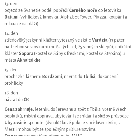
13. den
odjezd ze Svanetie podél pobřeží
Černého moře
do letoviska
Batumi
(vyhlídková lanovka, Alphabet Tower, Piazza, koupání a
relaxace na pláži)
14. den
středověký jeskynní klášter vytesaný ve skále
Vardzia
(13 pater
nad sebou se stovkami mnišských cel, 25 vinných sklepů), unikátní
klášter
Sapara
(kostel sv. Sáby s freskami, kostel sv. Štěpána) u
města
Akhaltsikhe
15. den
procházka lázněmi
Bordžomi
, návrat do
Tbilisi
, dokončení
prohlídky
16. den
návrat do
ČR
Cena zahrnuje:
letenku do Jerevanu a zpět z Tbilisi včetně všech
poplatků, místní dopravu, ubytování se snídaní a služby průvodce.
Ubytování:
14x hotel (dvoulůžkové pokoje s příslušenstvím, v
Mestii mohou být se společným příslušenstvím).