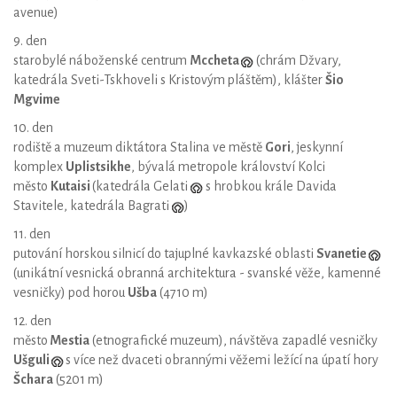
avenue)
9. den
starobylé náboženské centrum
Mccheta
(chrám Džvary,
katedrála Sveti-Tskhoveli s Kristovým pláštěm), klášter
Šio
Mgvime
10. den
rodiště a muzeum diktátora Stalina ve městě
Gori
, jeskynní
komplex
Uplistsikhe
, bývalá metropole království Kolci
město
Kutaisi
(katedrála Gelati
s hrobkou krále Davida
Stavitele, katedrála Bagrati
)
11. den
putování horskou silnicí do tajuplné kavkazské oblasti
Svanetie
(unikátní vesnická obranná architektura - svanské věže, kamenné
vesničky) pod horou
Ušba
(4710 m)
12. den
město
Mestia
(etnografické muzeum), návštěva zapadlé vesničky
Ušguli
s více než dvaceti obrannými věžemi ležící na úpatí hory
Šchara
(5201 m)