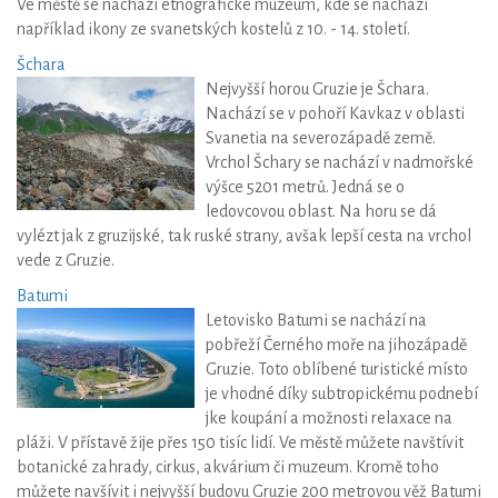
Ve městě se nachází etnografické muzeum, kde se nachází
například ikony ze svanetských kostelů z 10. - 14. století.
Šchara
Nejvyšší horou Gruzie je Šchara.
Nachází se v pohoří Kavkaz v oblasti
Svanetia na severozápadě země.
Vrchol Šchary se nachází v nadmořské
výšce 5201 metrů. Jedná se o
ledovcovou oblast. Na horu se dá
vylézt jak z gruzijské, tak ruské strany, avšak lepší cesta na vrchol
vede z Gruzie.
Batumi
Letovisko Batumi se nachází na
pobřeží Černého moře na jihozápadě
Gruzie. Toto oblíbené turistické místo
je vhodné díky subtropickému podnebí
jke koupání a možnosti relaxace na
pláži. V přístavě žije přes 150 tisíc lidí. Ve městě můžete navštívit
botanické zahrady, cirkus, akvárium či muzeum. Kromě toho
můžete navšívit i nejvyšší budovu Gruzie 200 metrovou věž Batumi