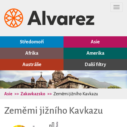
Toggl
navig
Středomoří
Asie
Afrika
Amerika
Austrálie
Další filtry
Asie
Zakavkazsko
Zeměmi jižního Kavkazu
Zeměmi jižního Kavkazu