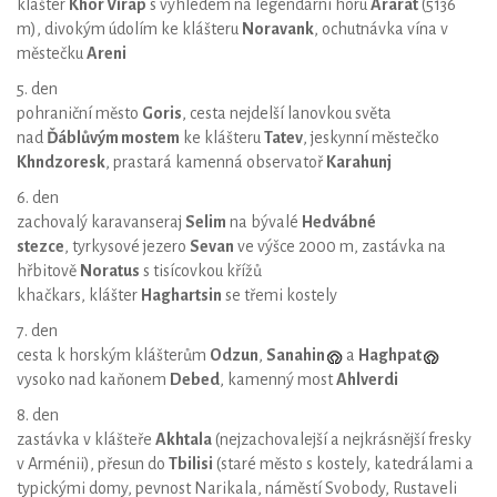
klášter
Khor Virap
s výhledem na legendární horu
Ararat
(5136
m), divokým údolím ke klášteru
Noravank
, ochutnávka vína v
městečku
Areni
5. den
pohraniční město
Goris
, cesta nejdelší lanovkou světa
nad
Ďáblůvým mostem
ke klášteru
Tatev
, jeskynní městečko
Khndzoresk
, prastará kamenná observatoř
Karahunj
6. den
zachovalý karavanseraj
Selim
na bývalé
Hedvábné
stezce
, tyrkysové jezero
Sevan
ve výšce 2000 m, zastávka na
hřbitově
Noratus
s tisícovkou křížů
khačkars, klášter
Haghartsin
se třemi kostely
7. den
cesta k horským klášterům
Odzun
,
Sanahin
a
Haghpat
vysoko nad kaňonem
Debed
, kamenný most
Ahlverdi
8. den
zastávka v klášteře
Akhtala
(nejzachovalejší a nejkrásnější fresky
v Arménii), přesun do
Tbilisi
(staré město s kostely, katedrálami a
typickými domy, pevnost Narikala, náměstí Svobody, Rustaveli