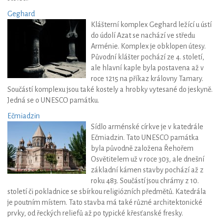
Geghard
Klášterní komplex Geghard ležící u ústí
do údolí Azat se nachází ve středu
Arménie. Komplex je obklopen útesy.
Původní klášter pochází ze 4. století,
ale hlavní kaple byla postavena až v
roce 1215 na příkaz královny Tamary.
Součástí komplexu jsou také kostely a hrobky vytesané do jeskyně.
Jedná se o UNESCO památku.
Ečmiadzin
Sídlo arménské církve je v katedrále
Ečmiadzin. Tato UNESCO památka
byla původně založena Řehořem
Osvětitelem už v roce 303, ale dnešní
základní kámen stavby pochází až z
roku 483. Součástí jsou chrámy z 10.
století či pokladnice se sbírkou religiózních předmětů. Katedrála
je poutním místem. Tato stavba má také různé architektonické
prvky, od řeckých reliefů až po typické křesťanské fresky.