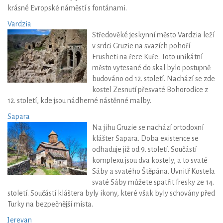
krásné Evropské náměstí s fontánami.
Vardzia
Středověké jeskynní město Vardzia leží
v srdci Gruzie na svazích pohoří
Erusheti na řece Kuře. Toto unikátní
město vytesané do skal bylo postupně
budováno od 12. století. Nachází se zde
kostel Zesnutí přesvaté Bohorodice z
12. století, kde jsou nádherné nástěnné malby.
Sapara
Na jihu Gruzie se nachází ortodoxní
klášter Sapara. Doba existence se
odhaduje již od 9. století. Součástí
komplexu jsou dva kostely, a to svaté
Sáby a svatého Štěpána. Uvnitř Kostela
svaté Sáby můžete spatřit fresky ze 14.
století. Součástí kláštera byly ikony, které však byly schovány před
Turky na bezpečnější místa.
Jerevan