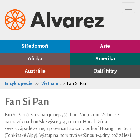
Toggl
navig
Středomoří
Asie
Afrika
Amerika
Austrálie
Další filtry
Encyklopedie
Vietnam
Fan Si Pan
Fan Si Pan
Fan Si Pan či Fansipan je nejvyšší hora Vietnamu. Vrchol se
nachází v nadmořské výšce 3143 m.n.m. Hora leží na
severozápadě země, v provincii Lao Cai v pohoří Hoang Lien Son
(Tonkinské Alpy). Výstup na horu trvá většinou 1-4 dny, což záleží