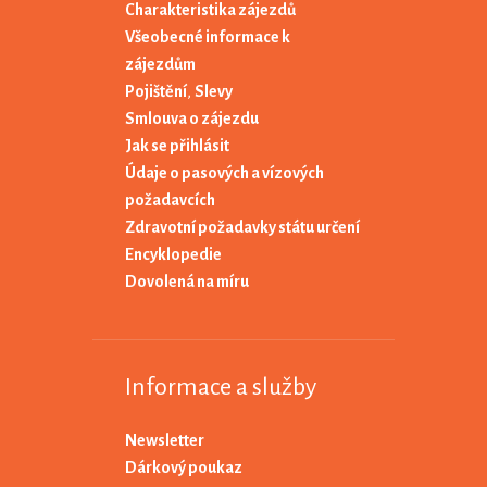
Charakteristika zájezdů
Všeobecné informace k
zájezdům
Pojištění
,
Slevy
Smlouva o zájezdu
Jak se přihlásit
Údaje o pasových a vízových
požadavcích
Zdravotní požadavky státu určení
Encyklopedie
Dovolená na míru
Informace a služby
Newsletter
Dárkový poukaz