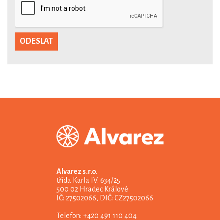
Alvarez s.r.o.
třída Karla IV. 634/25
500 02 Hradec Králové
IČ: 27502066, DIČ: CZ27502066
Telefon: +420 491 110 404