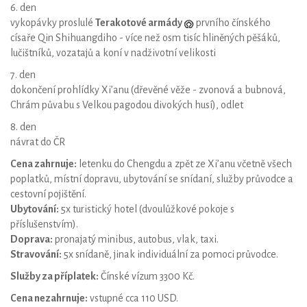
6. den
vykopávky proslulé
Terakotové armády
prvního čínského
císaře Qin Shihuangdiho - více než osm tisíc hliněných pěšáků,
lučištníků, vozatajů a koní v nadživotní velikosti
7. den
dokončení prohlídky Xi’anu (dřevěné věže - zvonová a bubnová,
Chrám půvabu s Velkou pagodou divokých husí), odlet
8. den
návrat do ČR
Cena zahrnuje:
letenku do Chengdu a zpět ze Xi’anu včetně všech
poplatků, místní dopravu, ubytování se snídaní, služby průvodce a
cestovní pojištění.
Ubytování:
5x turistický hotel (dvoulůžkové pokoje s
příslušenstvím).
Doprava:
pronajatý minibus, autobus, vlak, taxi.
Stravování:
5x snídaně, jinak individuální za pomoci průvodce.
Služby za příplatek:
Čínské vízum 3300 Kč.
Cena nezahrnuje:
vstupné cca 110 USD.