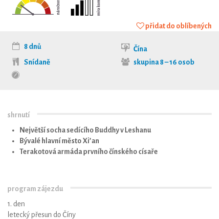
přidat do oblíbených
8 dnů
Čína
Snídaně
skupina 8 – 16 osob
shrnutí
Největší socha sedícího Buddhy v Leshanu
Bývalé hlavní město Xi’an
Terakotová armáda prvního čínského císaře
program zájezdu
1. den
letecký přesun do Číny