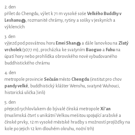
2. den
přílet do Chengdu, výlet k 71 m vysoké soše
Velkého Buddhy v
Leshanu
, rozmanité chrámy, rytiny a sošky v jeskyních a
výklencích
3. den
výjezd pod posvátnou horu
Emei Shan
a dále lanovkou na
Zlatý
vrcholek
(3077 m), procházka ke svatyním
Baoguo
a
Fuhu
na
úpatí hory nebo prohlídka obrovského nově vybudovaného
buddhistického chrámu
4. den
metropole provincie
Sečuán
město
Chengdu
(institut pro chov
pandy velké
, buddhistický klášter Wenshu, svatyně Wuhouci,
historická ulička Jinli)
5. den
přejezd rychlovlakem do bývalé čínská metropole
Xi’an
(muslimská čtvrť s unikátní Velkou mešitou spojující arabské a
čínské prvky, 12 m vysoké městské hradby s možností projížďky na
kole po jejich 12 km dlouhém okruhu, noční trh)