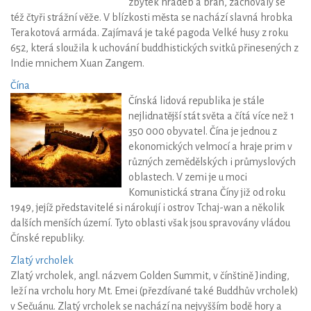
zbytek hradeb a bran, zachovaly se
též čtyři strážní věže. V blízkosti města se nachází slavná hrobka
Terakotová armáda. Zajímavá je také pagoda Velké husy z roku
652, která sloužila k uchování buddhistických svitků přinesených z
Indie mnichem Xuan Zangem.
Čína
Čínská lidová republika je stále
nejlidnatější stát světa a čítá více než 1
350 000 obyvatel. Čína je jednou z
ekonomických velmocí a hraje prim v
různých zemědělských i průmyslových
oblastech. V zemi je u moci
Komunistická strana Číny již od roku
1949, jejíž představitelé si nárokují i ostrov Tchaj-wan a několik
dalších menších území. Tyto oblasti však jsou spravovány vládou
Čínské republiky.
Zlatý vrcholek
Zlatý vrcholek, angl. názvem Golden Summit, v čínštině Jinding,
leží na vrcholu hory Mt. Emei (přezdívané také Buddhův vrcholek)
v Sečuánu. Zlatý vrcholek se nachází na nejvyšším bodě hory a