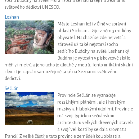
sochu Buddhy na světě. Hora i socha se nacházejí na Seznamu
světového dědictví UNESCO.
Leshan
Město Leshan leží v Číně ve správní
oblasti Sichuan a žije v něm 3 millióny
obyvatel. Nachází se zde největší a
zároveň už také nejstarší socha
sedícího Buddhy na světě. Leshanský
Buddha je vytesán v pískovcové skále,
měří 71 metrů a jeho ucho je dlouhé 7 metrů. Tento unikátní skalní
skvost je zapsán samozřejmě také na Seznamu světového
dědictví.
Sečuán
Provincie Sečuán se vyznačuje
rozsáhlými pláněmi, ale i horskými
masivy a hlubokými údolími. Provincie
má svoji typickou sečuánskou
architekturu velkých dřevěných staveb
a svojí velikostí by se dala srovnat s
Francií. Z velké části je tato provincie zemědělskou oblastí a