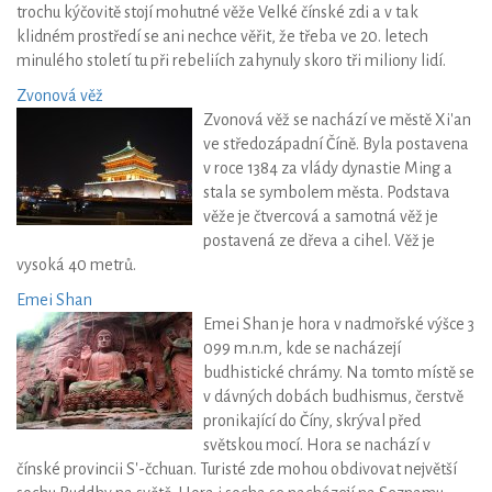
trochu kýčovitě stojí mohutné věže Velké čínské zdi a v tak
klidném prostředí se ani nechce věřit, že třeba ve 20. letech
minulého století tu při rebeliích zahynuly skoro tři miliony lidí.
Zvonová věž
Zvonová věž se nachází ve městě Xi'an
ve středozápadní Číně. Byla postavena
v roce 1384 za vlády dynastie Ming a
stala se symbolem města. Podstava
věže je čtvercová a samotná věž je
postavená ze dřeva a cihel. Věž je
vysoká 40 metrů.
Emei Shan
Emei Shan je hora v nadmořské výšce 3
099 m.n.m, kde se nacházejí
budhistické chrámy. Na tomto místě se
v dávných dobách budhismus, čerstvě
pronikající do Číny, skrýval před
světskou mocí. Hora se nachází v
čínské provincii S'-čchuan. Turisté zde mohou obdivovat největší