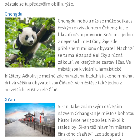
pěstuje se tu především obilí a rýže.
Chengdu
Chengdu, nebo u nás se může setkat s
českým ekvivalentem Čcheng-tu, je
hlavní město provincie Sečuan a jedno
z největších měst Číny. Žije zde
přibližně 11 milionů obyvatel. Nachází
se tu malé zapadlé uličky a různá
zákoutí, ve kterých se zastavil čas. Ve
městě jsou k vidění u lamaistické
kláštery. Ačkoliv je možné zde narazit na buddhistického mnicha,
drtivá většina obyvatel jsou Číňané. Ve městě je také jedno z
největších letišť v celé Číně.
Xi’an
Si-an, také znám svým dřívějším
názvem Čchang-an je město s bohatou
historií více než 3000 let. Několik
staletí byl Si-an též hlavním městem
čínského císařství. Lze zde spatřit