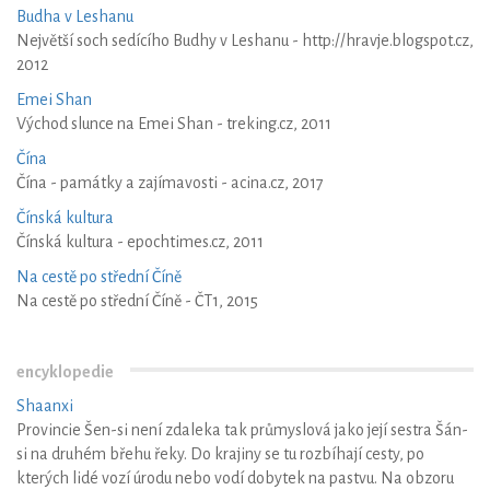
Budha v Leshanu
Největší soch sedícího Budhy v Leshanu - http://hravje.blogspot.cz,
2012
Emei Shan
Východ slunce na Emei Shan - treking.cz, 2011
Čína
Čína - památky a zajímavosti - acina.cz, 2017
Čínská kultura
Čínská kultura - epochtimes.cz, 2011
Na cestě po střední Číně
Na cestě po střední Číně - ČT1, 2015
encyklopedie
Shaanxi
Provincie Šen-si není zdaleka tak průmyslová jako její sestra Šán-
si na druhém břehu řeky. Do krajiny se tu rozbíhají cesty, po
kterých lidé vozí úrodu nebo vodí dobytek na pastvu. Na obzoru