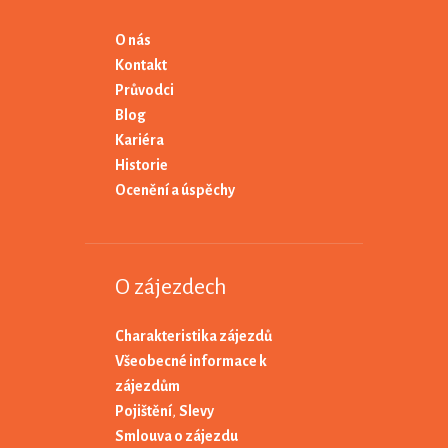
O nás
Kontakt
Průvodci
Blog
Kariéra
Historie
Ocenění a úspěchy
O zájezdech
Charakteristika zájezdů
Všeobecné informace k
zájezdům
Pojištění
,
Slevy
Smlouva o zájezdu