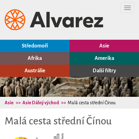
Toggl
navig
Středomoří
Asie
Afrika
Amerika
Austrálie
Další filtry
Asie
Asie Dálný východ
Malá cesta střední Čínou
Malá cesta střední Čínou