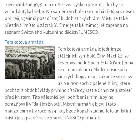
měří přibližně 3079 m.n.m. Se svou výškou působí, jako by se
vrchol dotýkal nebe. Na samém vrcholku se nachází stúpa s deseti
obličeji, v jejímž pozadí stojí buddhistický chrám. Místu se také
přezdívá "místo 4 zázraků". Emei je také mimo jiné zapsána na
seznam Světového kulturního dědictví UNESCO.
Terakotová armáda
Terakotová armáda je jedním ze
stěžejních symbolů Číny. Nachází se
severovýchodně od města Xi'an. Jedná
se o mauzoleum několika tisíc soch
čínských bojovníků. Dokonce se mluví
až o 8 000 soch z pálené hlíny, které
pochází z období vlády prvního císaře dynastie Čchin ze 3. století
před Kristem. Tito válečníci byli pohřbeni s ním, aby ho
ochraňovali v "dalším životě". Místní farmáři objevili toto
mauzoleum až v roce 1974, když zde kopali studnu. Toto unikátní
místo je zapsané na seznamu UNESCO památek.