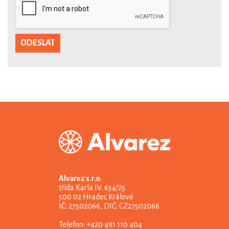
Alvarez s.r.o.
třída Karla IV. 634/25
500 02 Hradec Králové
IČ: 27502066, DIČ: CZ27502066
Telefon: +420 491 110 404