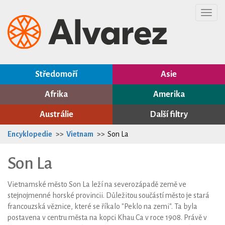
Toggl
navig
Středomoří
Asie
Afrika
Amerika
Austrálie
Další filtry
Encyklopedie
Vietnam
Son La
Son La
Vietnamské město Son La leží na severozápadě země ve
stejnojmenné horské provincii. Důležitou součástí město je stará
francouzská věznice, které se říkalo "Peklo na zemi". Ta byla
postavena v centru města na kopci Khau Ca v roce 1908. Právě v