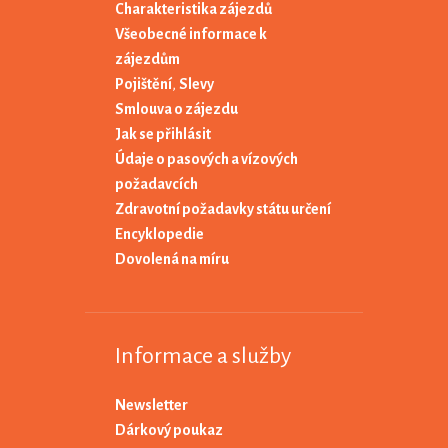
Charakteristika zájezdů
Všeobecné informace k
zájezdům
Pojištění
,
Slevy
Smlouva o zájezdu
Jak se přihlásit
Údaje o pasových a vízových
požadavcích
Zdravotní požadavky státu určení
Encyklopedie
Dovolená na míru
Informace a služby
Newsletter
Dárkový poukaz