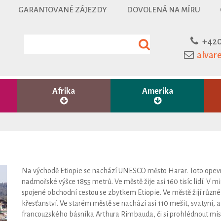
GARANTOVANÉ ZÁJEZDY
DOVOLENÁ NA MÍRU
+420
alvar
Afrika
Amerika
Na východě Etiopie se nachází UNESCO město Harar. Toto opevně
nadmořské výšce 1855 metrů. Ve městě žije asi 160 tisíc lidí. V 
spojené obchodní cestou se zbytkem Etiopie. Ve městě žijí různé 
křesťanství. Ve starém městě se nachází asi 110 mešit, svatyní, a
francouzského básníka Arthura Rimbauda, či si prohlédnout míst