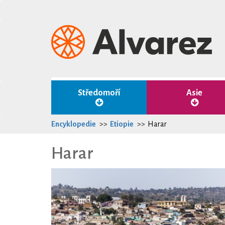
Středomoří
Asie
Encyklopedie
Etiopie
Harar
Harar