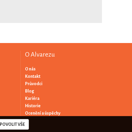
O Alvarezu
O nás
Kontakt
Průvodci
Blog
Kariéra
Historie
Ocenění a úspěchy
POVOLIT VŠE