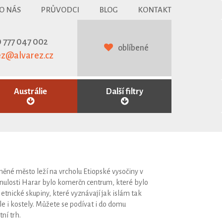
O NÁS
PRŮVODCI
BLOG
KONTAKT
 777 047 002
oblíbené
ez@alvarez.cz
Austrálie
Další filtry
né město leží na vrcholu Etiopské vysočiny v
minulosti Harar bylo komerčn centrum, které bylo
etnické skupiny, které vyznávají jak islám tak
le i kostely. Můžete se podívat i do domu
ní trh.