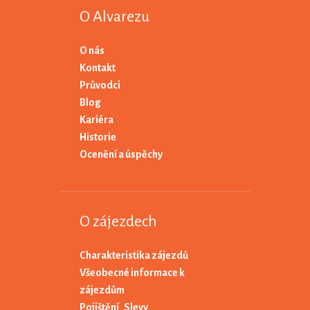
O Alvarezu
O nás
Kontakt
Průvodci
Blog
Kariéra
Historie
Ocenění a úspěchy
O zájezdech
Charakteristika zájezdů
Všeobecné informace k
zájezdům
Pojištění
,
Slevy