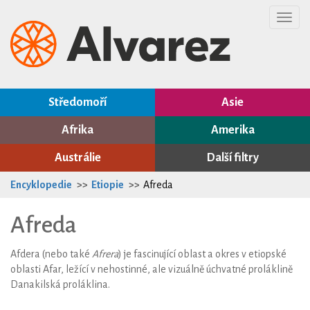
Toggl
navig
Středomoří
Asie
Afrika
Amerika
Austrálie
Další filtry
Encyklopedie
Etiopie
Afreda
Afreda
Afdera
(nebo také
Afrera
) je
fascinující oblast a okres v etiopské
oblasti Afar
, ležící v nehostinné, ale vizuálně úchvatné proláklině
Danakilská proláklina.