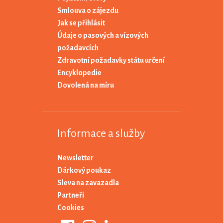
Smlouva o zájezdu
Jak se přihlásit
Údaje o pasových a vízových
požadavcích
Zdravotní požadavky státu určení
Encyklopedie
Dovolená na míru
Informace a služby
Newsletter
Dárkový poukaz
Sleva na zavazadla
Partneři
Cookies