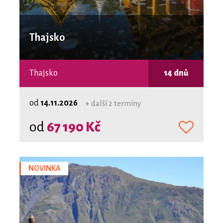
Thajsko
Thajsko
14 dnů
od
14.11.2026
+ další 2 termíny
od
67 190 Kč
NOVINKA