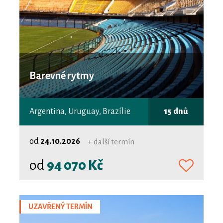
Barevné rytmy
Argentina, Uruguay, Brazílie
15 dnů
od
24.10.2026
+ další termín
od
94 070 Kč
UZAVŘENÝ TERMÍN