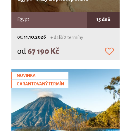
Egypt
15 dnů
od
11.10.2026
+ další 2 termíny
od
67 190 Kč
NOVINKA
GARANTOVANÝ TERMÍN