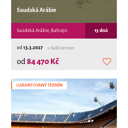
Saudská Arábie
Saúdská Arábie, Bahrajn
13 dnů
od
13.3.2027
+ další termín
od
84 470 Kč
GARANTOVANÝ TERMÍN