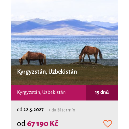
Kyrgyzstán, Uzbekistán
Kyrgyzstán, Uzbekistán
15 dnů
od
22.5.2027
+ další termín
od
67 190 Kč