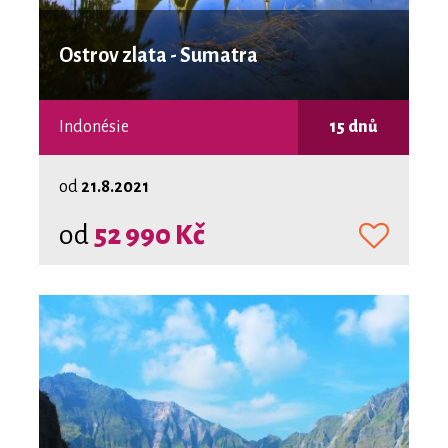
Ostrov zlata - Sumatra
Indonésie
15 dnů
od
21.8.2021
od
52 990 Kč