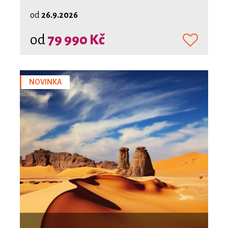
od
26.9.2026
od
79 990 Kč
NOVINKA