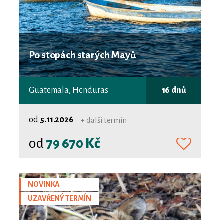
Po stopách starých Mayů
Guatemala, Honduras
16 dnů
od
5.11.2026
+ další termín
od
79 670 Kč
NOVINKA
UZAVŘENÝ TERMÍN