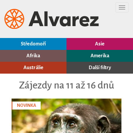
Toggl
navig
Středomoří
Asie
Afrika
Amerika
Austrálie
Další filtry
Zájezdy na 11 až 16 dnů
NOVINKA