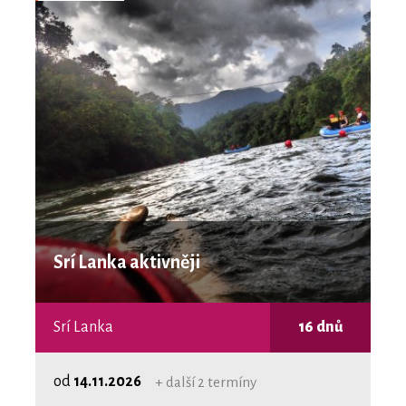
Srí Lanka aktivněji
Srí Lanka
16 dnů
od
14.11.2026
+ další 2 termíny