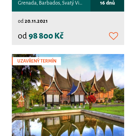
Grenada, Barbados, Svatý Vincenc a Grenadiny
16 dnů
od
20.11.2021
od
98 800 Kč
UZAVŘENÝ TERMÍN