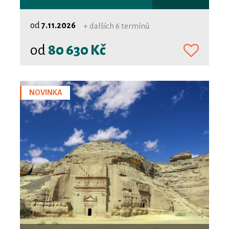
od
7.11.2026
+ dalších 6 termínů
od
80 630 Kč
NOVINKA