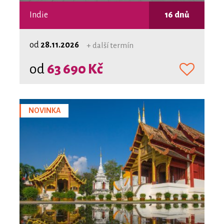
Indie
16 dnů
od
28.11.2026
+ další termín
od
63 690 Kč
NOVINKA