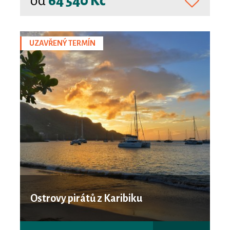
od
64 540 Kč
UZAVŘENÝ TERMÍN
Ostrovy pirátů z Karibiku