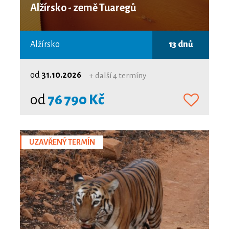
Alžírsko - země Tuaregů
Alžírsko
13 dnů
od
31.10.2026
+ další 4 termíny
od
76 790 Kč
UZAVŘENÝ TERMÍN