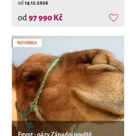
od
14.12.2026
od
97 990 Kč
NOVINKA
Egypt - oázy Západní pouště