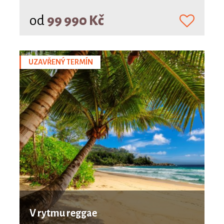
od
99 990 Kč
UZAVŘENÝ TERMÍN
V rytmu reggae