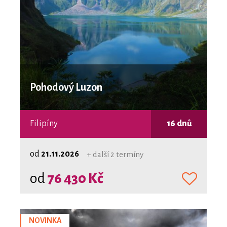
Pohodový Luzon
Filipíny
16 dnů
od
21.11.2026
+ další 2 termíny
od
76 430 Kč
NOVINKA