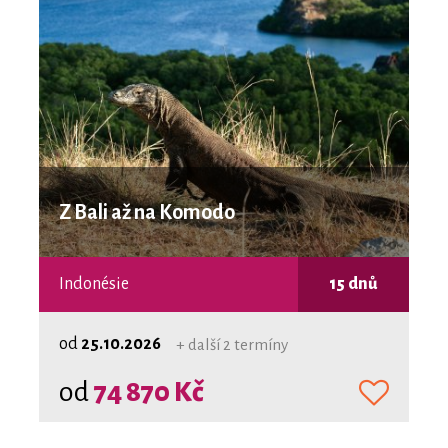
Z Bali až na Komodo
Indonésie
15 dnů
od
25.10.2026
+ další 2 termíny
od
74 870 Kč