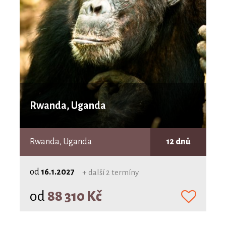
Rwanda, Uganda
Rwanda, Uganda
12 dnů
od
16.1.2027
+ další 2 termíny
od
88 310 Kč