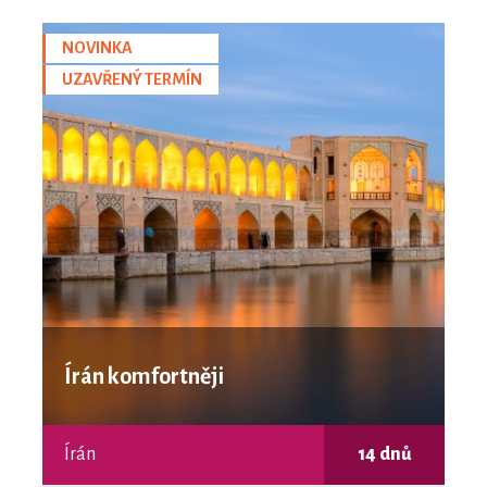
NOVINKA
UZAVŘENÝ TERMÍN
Írán komfortněji
Írán
14 dnů