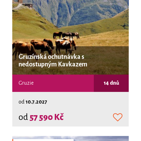
Gruzínská ochutnávka s
nedostupným Kavkazem
Gruzie
14 dnů
od
10.7.2027
od
57 590 Kč