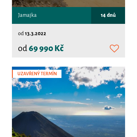
Jamajka
14 dnů
od
13.3.2022
od
69 990 Kč
UZAVŘENÝ TERMÍN